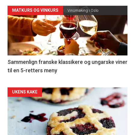
Forsiden
MATKURS OG VINKURS
Vinsmaking i Oslo
akkurat
nå
-
5
Sammenlign franske klassikere og ungarske viner
til en 5-retters meny
Forsiden
UKENS KAKE
akkurat
nå
-