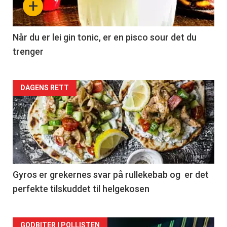
+
Når du er lei gin tonic, er en pisco sour det du
trenger
Forsiden
DAGENS RETT
akkurat
nå
-
2
Gyros er grekernes svar på rullekebab og er det
perfekte tilskuddet til helgekosen
GODBITER I POLLISTEN