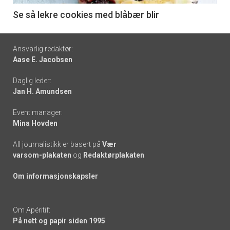
6
Se så lekre cookies med blåbær blir
Footer
Ansvarlig redaktør:
Aase E. Jacobsen
-
Daglig leder:
links
Jan H. Amundsen
Event manager:
Mina Hovden
All journalistikk er basert på
Vær
varsom-plakaten
og
Redaktørplakaten
Om informasjonskapsler
Om Apéritif:
På nett og papir siden 1995