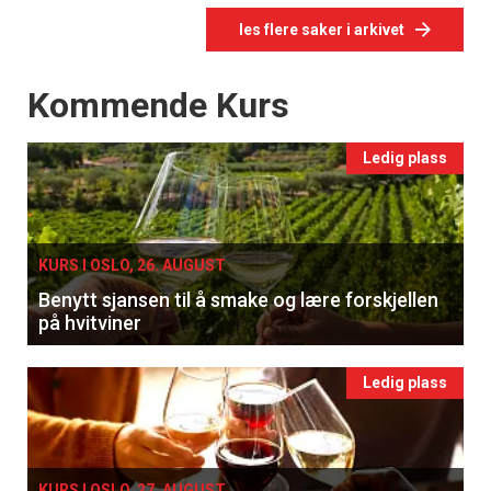
les flere saker i arkivet
Events
Kommende Kurs
Ledig plass
KURS I OSLO, 26. AUGUST
Benytt sjansen til å smake og lære forskjellen
på hvitviner
Ledig plass
KURS I OSLO, 27. AUGUST