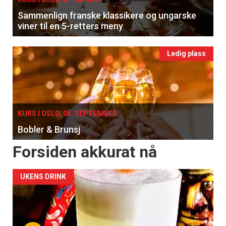
Sammenlign franske klassikere og ungarske
viner til en 5-retters meny
Ledig plass
KURS I OSLO, 05. SEPTEMBER
Bobler & Brunsj
Forsiden akkurat nå
UKENS DRINK