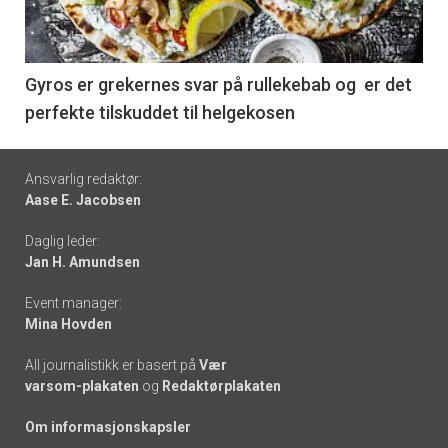
nå
-
6
Gyros er grekernes svar på rullekebab og er det
perfekte tilskuddet til helgekosen
Footer
Ansvarlig redaktør:
Aase E. Jacobsen
-
Daglig leder:
links
Jan H. Amundsen
Event manager:
Mina Hovden
All journalistikk er basert på
Vær
varsom-plakaten
og
Redaktørplakaten
Om informasjonskapsler