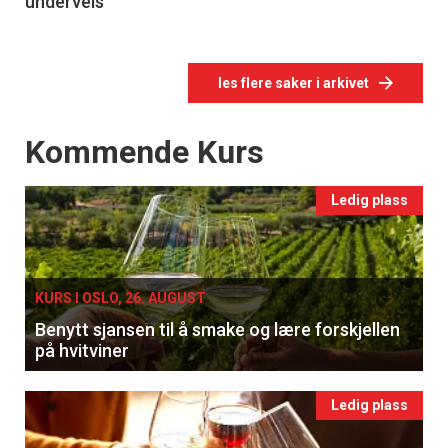
underveis
les flere saker i arkivet
Events
Kommende Kurs
Ledig plass
KURS I OSLO, 26. AUGUST
Benytt sjansen til å smake og lære forskjellen
på hvitviner
Ledig plass