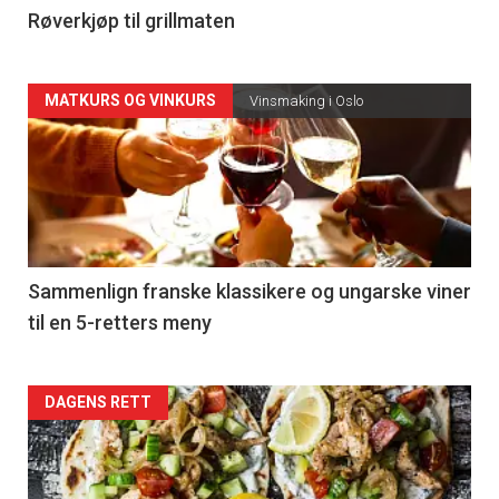
4
Røverkjøp til grillmaten
Forsiden
MATKURS OG VINKURS
Vinsmaking i Oslo
akkurat
nå
-
5
Sammenlign franske klassikere og ungarske viner
til en 5-retters meny
Forsiden
DAGENS RETT
akkurat