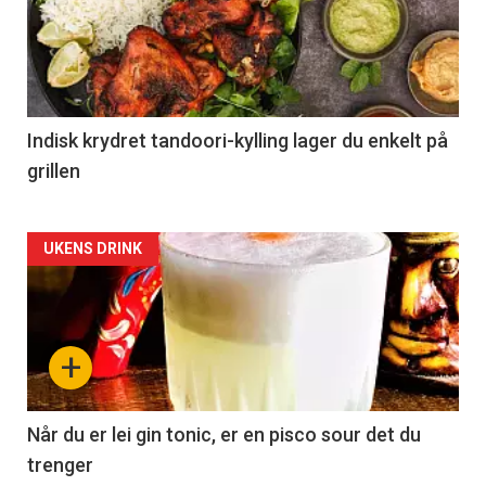
Indisk krydret tandoori-kylling lager du enkelt på
grillen
Forsiden
UKENS DRINK
akkurat
nå
+
-
2
Når du er lei gin tonic, er en pisco sour det du
trenger