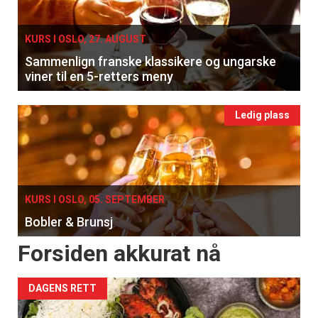
KURS I OSLO, 27. AUGUST
Sammenlign franske klassikere og ungarske
viner til en 5-retters meny
Ledig plass
KURS I OSLO, 05. SEPTEMBER
Bobler & Brunsj
Forsiden akkurat nå
DAGENS RETT