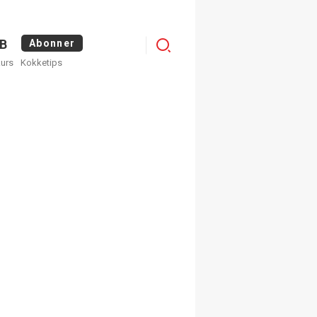
Logg
B
Abonner
kurs
Kokketips
inn