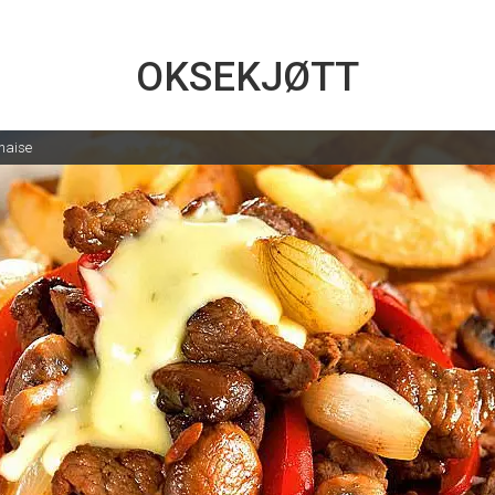
OKSEKJØTT
naise