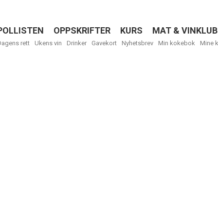
POLLISTEN
OPPSKRIFTER
KURS
MAT & VINKLUB
Menu
Dagens rett
Ukens vin
Drinker
Gavekort
Nyhetsbrev
Min kokebok
Mine 