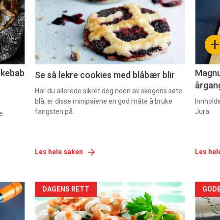
nå
nå
-
-
+
2
3
lekebab
Magnum
Se så lekre cookies med blåbær blir
årgang
Har du allerede sikret deg noen av skogens søte
blå, er disse minipaiene en god måte å bruke
Innhold
fangsten på.
Jura.
e
Les hele saken
Les hel
Forsiden
For
DAGENS RETT
GODB
akkurat
akk