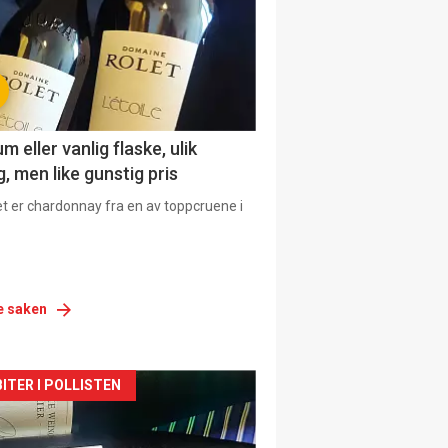
 eller vanlig flaske, ulik
, men like gunstig pris
et er chardonnay fra en av toppcruene i
e saken
siden
ITER I POLLISTEN
urat