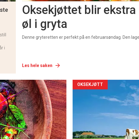
Oksekjøttet blir ekstr
este
øl i gryta
till
Denne gryteretten er perfekt på en februarsøndag. Den lage
r i
Les hele saken
OKSEKJØTT