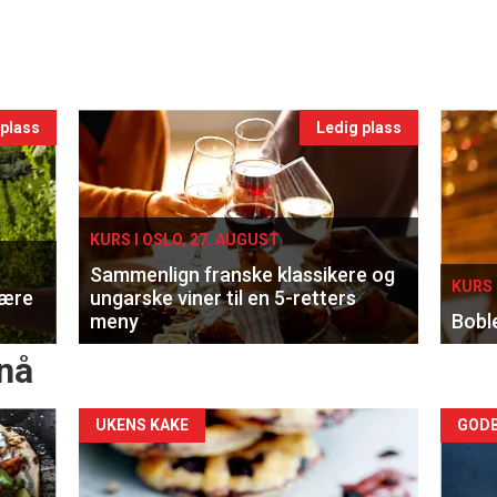
 plass
Ledig plass
KURS I OSLO, 27. AUGUST
Sammenlign franske klassikere og
KURS 
lære
ungarske viner til en 5-retters
meny
Bobl
nå
Forsiden
For
UKENS KAKE
GODB
akkurat
akk