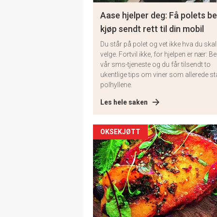
Aase hjelper deg: Få polets b
kjøp sendt rett til din mobil
Du står på polet og vet ikke hva du skal
velge. Fortvil ikke, for hjelpen er nær: Bes
vår sms-tjeneste og du får tilsendt to
ukentlige tips om viner som allerede stå
polhyllene.
Les hele saken
OKSEKJØTT