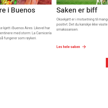
are i Buenos
Saken er biff
Oksekjøtt er i motsetning til man
positivt. Det du kanskje ikke visste
e kjøtt i Buenos Aires. Likevel har
smakssansen.
gentinere med storm: La Carnicería
så fungerer som røykeri.
Les hele saken