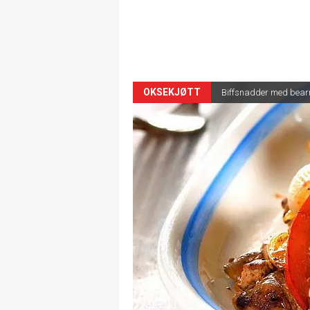
OKSEKJØTT
Biffsnadder med bear