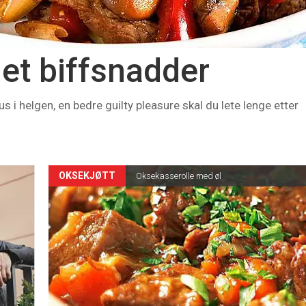
 det biffsnadder
i helgen, en bedre guilty pleasure skal du lete lenge etter
OKSEKJØTT
Oksekasserolle med øl