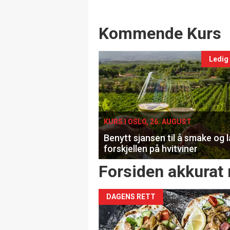
Events
Kommende Kurs
Ledig
KURS I OSLO, 26. AUGUST
Benytt sjansen til å smake og 
forskjellen på hvitviner
Forsiden akkurat 
DAGENS RETT