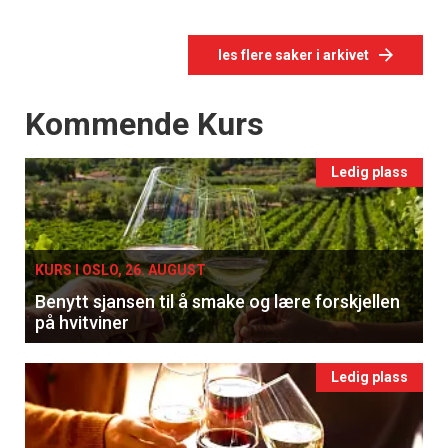
les flere saker i arkivet
Events
Kommende Kurs
Ledig plass
KURS I OSLO, 26. AUGUST
Benytt sjansen til å smake og lære forskjellen
på hvitviner
Ledig plass