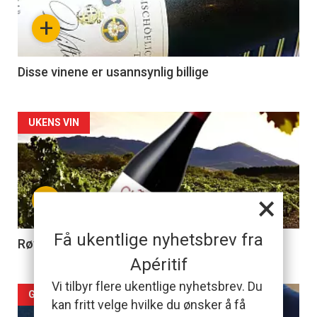
+
Disse vinene er usannsynlig billige
Forsiden
UKENS VIN
akkurat
nå
+
×
-
Få ukentlige nyhetsbrev fra
2
Røverkjøp til grillmaten
Apéritif
Vi tilbyr flere ukentlige nyhetsbrev. Du
Forsiden
GODBITER I POLLISTEN
kan fritt velge hvilke du ønsker å få