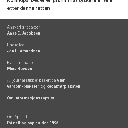
6
Rollmops: Det er en grunn til at tyskere er ville
etter denne retten
Footer
Ansvarlig redaktør:
Aase E. Jacobsen
-
Daglig leder:
links
Jan H. Amundsen
Event manager:
Mina Hovden
All journalistikk er basert på
Vær
varsom-plakaten
og
Redaktørplakaten
Om informasjonskapsler
Om Apéritif:
På nett og papir siden 1995