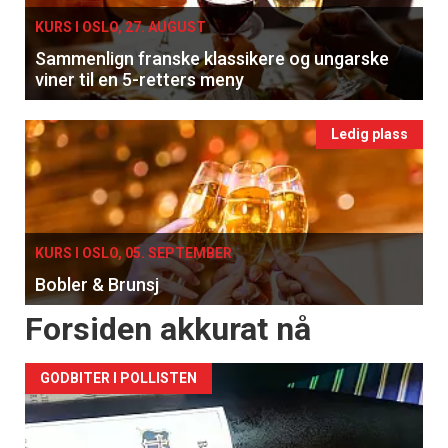
KURS I OSLO, 27. AUGUST
Sammenlign franske klassikere og ungarske
viner til en 5-retters meny
Ledig plass
KURS I OSLO, 05. SEPTEMBER
Bobler & Brunsj
Forsiden akkurat nå
GODBITER I POLLISTEN