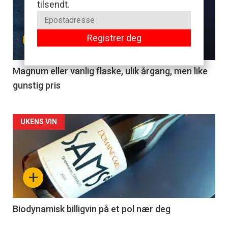
tilsendt.
akkurat
nå
+
Registrer deg
-
3
Magnum eller vanlig flaske, ulik årgang, men like
gunstig pris
Forsiden
UKENS VIN
akkurat
nå
+
-
4
Biodynamisk billigvin på et pol nær deg