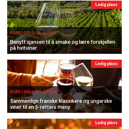
Ledig plass
KURS I OSLO, 26. AUGUST
Benytt sjansen til å smake og lære forskjellen
på hvitviner
Ledig plass
KURS I OSLO, 27. AUGUST
Sammenlign franske klassikere og ungarske
viner til en 5-retters meny
Ledig plass