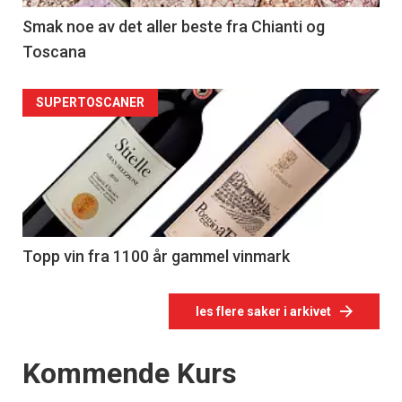
Smak noe av det aller beste fra Chianti og
Toscana
SUPERTOSCANER
Topp vin fra 1100 år gammel vinmark
les flere saker i arkivet
Events
Kommende Kurs