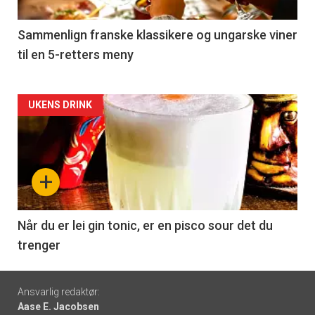
-
5
Sammenlign franske klassikere og ungarske viner
til en 5-retters meny
Forsiden
UKENS DRINK
akkurat
nå
+
-
6
Når du er lei gin tonic, er en pisco sour det du
trenger
Footer
Ansvarlig redaktør:
Aase E. Jacobsen
-