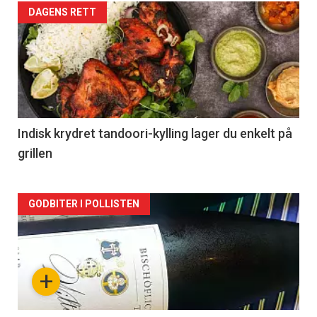
Forsiden
DAGENS RETT
akkurat
nå
-
2
Indisk krydret tandoori-kylling lager du enkelt på
grillen
Forsiden
GODBITER I POLLISTEN
akkurat
nå
+
-