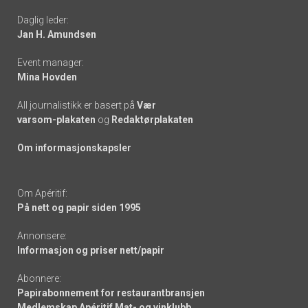
Daglig leder:
links
Jan H. Amundsen
Event manager:
Mina Hovden
All journalistikk er basert på
Vær
varsom-plakaten
og
Redaktørplakaten
Om informasjonskapsler
Om Apéritif:
På nett og papir siden 1995
Annonsere:
Informasjon og priser nett/papir
Abonnere:
Papirabonnement for restaurantbransjen
Medlemskap Apéritif Mat- og vinklubb