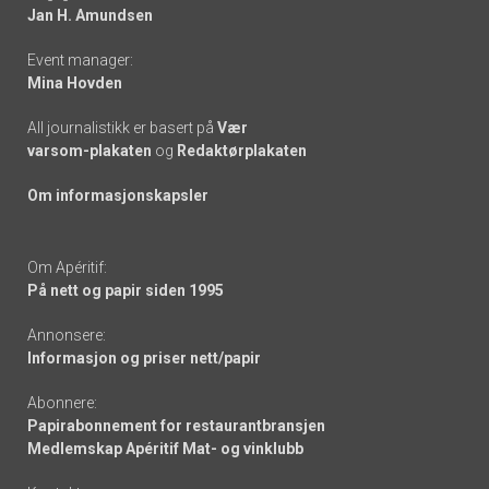
links
Jan H. Amundsen
Event manager:
Mina Hovden
All journalistikk er basert på
Vær
varsom-plakaten
og
Redaktørplakaten
Om informasjonskapsler
Om Apéritif:
På nett og papir siden 1995
Annonsere:
Informasjon og priser nett/papir
Abonnere:
Papirabonnement for restaurantbransjen
Medlemskap Apéritif Mat- og vinklubb