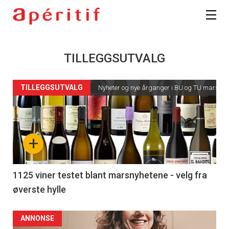
TILLEGGSUTVALG
TILLEGGSUTVALG
Nyheter og nye årganger i BU og TU mars 20
+
1125 viner testet blant marsnyhetene - velg fra
øverste hylle
ANNONSE