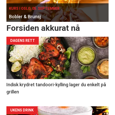
KURS I OSLO, 05. SEPTEMBER
Bobler & Brunsj
Forsiden akkurat nå
DAGENS RETT
Indisk krydret tandoori-kylling lager du enkelt på
grillen
Forsiden
UKENS DRINK