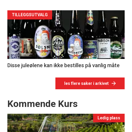
TILLEGGSUTVALG
Disse juleølene kan ikke bestilles på vanlig måte
les flere saker i arkivet
Events
Kommende Kurs
Ledig plass