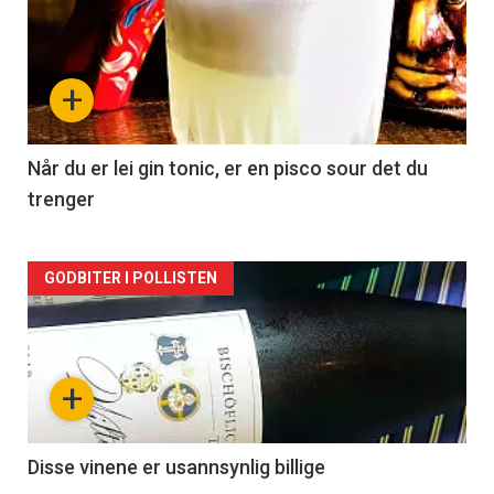
akkurat
nå
+
-
2
Når du er lei gin tonic, er en pisco sour det du
trenger
Forsiden
GODBITER I POLLISTEN
akkurat
nå
+
-
3
Disse vinene er usannsynlig billige