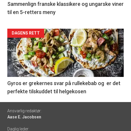
5
Sammenlign franske klassikere og ungarske viner
til en 5-retters meny
Forsiden
DAGENS RETT
akkurat
nå
-
6
Gyros er grekernes svar på rullekebab og er det
perfekte tilskuddet til helgekosen
Footer
Ansvarlig redaktør:
Aase E. Jacobsen
-
Daglig leder: