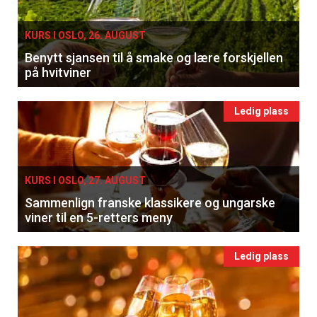
KURS I OSLO, 26. AUGUST
Benytt sjansen til å smake og lære forskjellen
på hvitviner
Ledig plass
KURS I OSLO, 27. AUGUST
Sammenlign franske klassikere og ungarske
viner til en 5-retters meny
Ledig plass