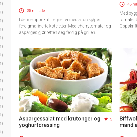
1)
45 mi
35 minutter
1)
Med bygg
I denne oppskrift regner vi med at du kjøper
tomater b
1)
ferdigmarinerte koteletter. Med cherrytomater og
Oppskrift
1)
asparges gjør retten seg ferdig på grillen.
1)
1)
1)
1)
1)
1)
1)
1)
1)
1)
Aspargessalat med krutonger og
Biffwo
5
1)
yoghurtdressing
mandle
1)