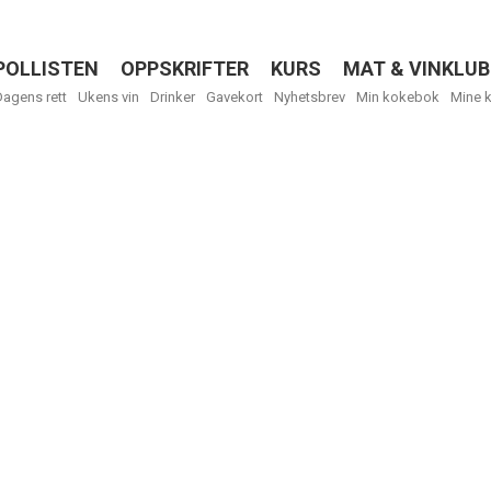
POLLISTEN
OPPSKRIFTER
KURS
MAT & VINKLUB
Menu
Dagens rett
Ukens vin
Drinker
Gavekort
Nyhetsbrev
Min kokebok
Mine 