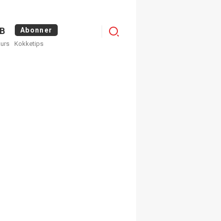
Logg
B
Abonner
kurs
Kokketips
inn