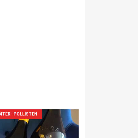
siden
ITER I POLLISTEN
urat