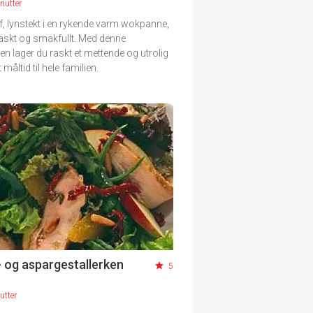
nutter
ff, lynstekt i en rykende varm wokpanne,
raskt og smakfullt. Med denne
en lager du raskt et mettende og utrolig
måltid til hele familien.
- og aspargestallerken
5
utter