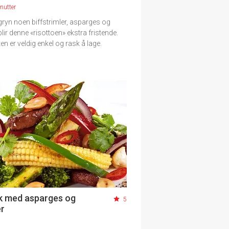
nutter
ryn noen biffstrimler, asparges og
lir denne «risottoen» ekstra fristende.
en er veldig enkel og rask å lage.
k med asparges og
5
r