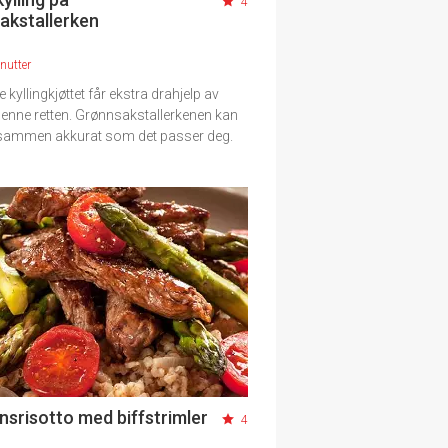
4
akstallerken
nutter
e kyllingkjøttet får ekstra drahjelp av
denne retten. Grønnsakstallerkenen kan
 sammen akkurat som det passer deg.
nsrisotto med biffstrimler
4