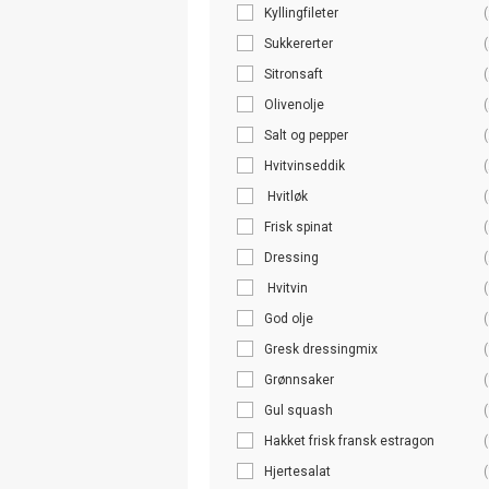
Kyllingfileter
(
Sukkererter
(
Sitronsaft
(
Olivenolje
(
Salt og pepper
(
Hvitvinseddik
(
Hvitløk
(
Frisk spinat
(
Dressing
(
Hvitvin
(
God olje
(
Gresk dressingmix
(
Grønnsaker
(
Gul squash
(
Hakket frisk fransk estragon
(
Hjertesalat
(