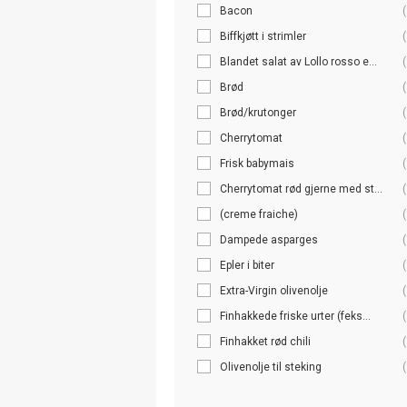
Bacon
(
Biffkjøtt i strimler
(
Blandet salat av Lollo rosso e...
(
Brød
(
Brød/krutonger
(
Cherrytomat
(
Frisk babymais
(
Cherrytomat rød gjerne med st...
(
(creme fraiche)
(
Dampede asparges
(
Epler i biter
(
Extra-Virgin olivenolje
(
Finhakkede friske urter (feks...
(
Finhakket rød chili
(
Olivenolje til steking
(