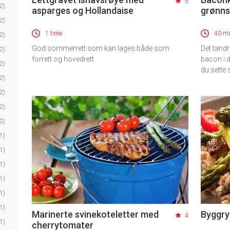
5
2)
asparges og Hollandaise
grønns
2)
1 time
40 mi
2)
God sommerrett som kan lages både som
Det tandr
2)
forrett og hovedrett
bacon i 
2)
du sette
2)
2)
2)
2)
1)
1)
1)
1)
1)
1)
Marinerte svinekoteletter med
Byggry
4
1)
cherrytomater