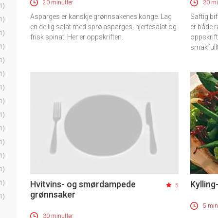
20 minutter
30 mi
1)
Asparges er kanskje grønnsakenes konge. Lag
Saftig bi
1)
en deilig salat med sprø asparges, hjertesalat og
er både 
1)
frisk spinat. Her er oppskriften.
oppskrift
1)
smakfullt 
1)
1)
1)
1)
1)
1)
1)
1)
1)
Hvitvins- og smørdampede
Kylling
1)
5
grønnsaker
1)
5 min
30 minutter