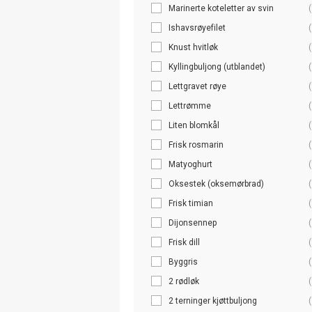
Marinerte koteletter av svin
(
Ishavsrøyefilet
(
Knust hvitløk
(
Kyllingbuljong (utblandet)
(
Lettgravet røye
(
Lettrømme
(
Liten blomkål
(
Frisk rosmarin
(
Matyoghurt
(
Oksestek (oksemørbrad)
(
Frisk timian
(
Dijonsennep
(
Frisk dill
(
Byggris
(
2 rødløk
(
2 terninger kjøttbuljong
(