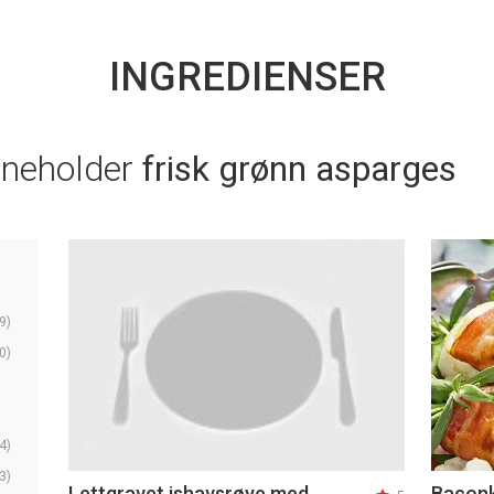
INGREDIENSER
nneholder
frisk grønn asparges
9)
0)
4)
3)
Lettgravet ishavsrøye med
Baconk