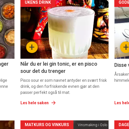
Forsiden
For
UKENS DRINK
GODB
akkurat
akk
nå
nå
-
-
+
+
2
3
ager
Når du er lei gin tonic, er en pisco
Disse 
sour det du trenger
Årsaken 
elige
Pisco sour er som navnet antyder en svært frisk
himmel
denne
drink, og den forfriskende evnen gjør at den
passer perfekt også til mat.
Les hele saken
Les hel
Forsiden
For
MATKURS OG VINKURS
DAGE
Vinsmaking i Oslo