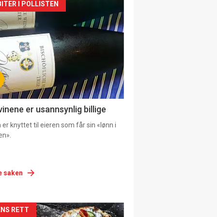
siden
ITER I POLLISTEN
urat
vinene er usannsynlig billige
er knyttet til eieren som får sin «lønn i
en».
e saken
siden
NS RETT