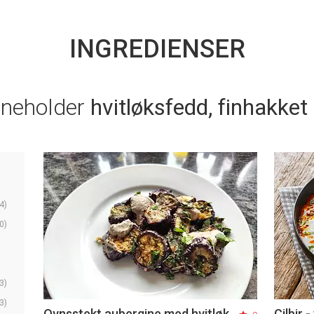
INGREDIENSER
nneholder
hvitløksfedd, finhakket
4)
0)
3)
3)
Ovnsstekt aubergine med hvitløk
Cilbir 