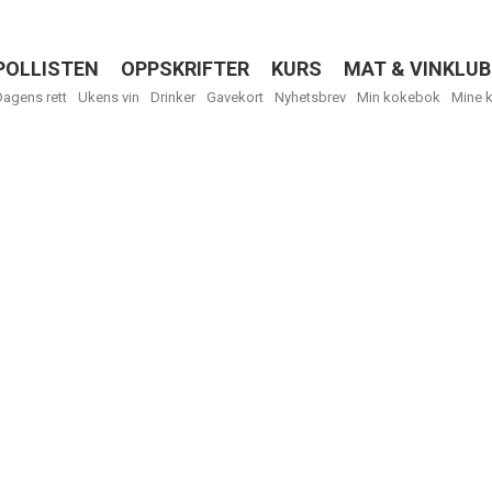
POLLISTEN
OPPSKRIFTER
KURS
MAT & VINKLUB
Menu
Dagens rett
Ukens vin
Drinker
Gavekort
Nyhetsbrev
Min kokebok
Mine 