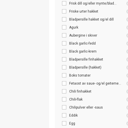
Frisk dill og/eller mynte/blad...
(
Friske urter hakket
(
Bladpersille hakket og/el dill
(
Agurk
(
Aubergine i skiver
(
Black garlic-fedd
(
Black garlic-krem
(
Bladpersille finhakket
(
Bladpersille (hakket)
(
Boks tomater
(
Fetaost av saue- og/el geiteme...
(
Chili finhakket
(
Chili-flak
(
Chilipulver eller -saus
(
Eddik
(
Egg
(