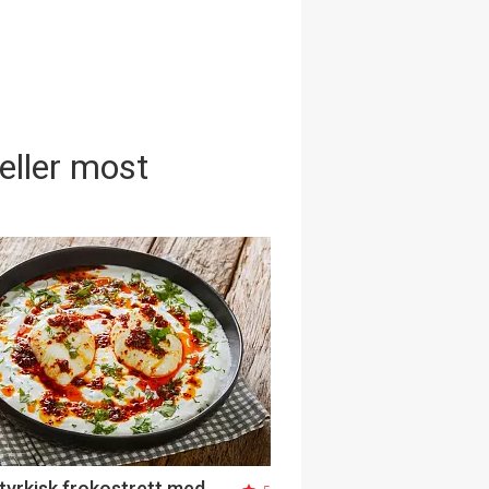
 eller most
- tyrkisk frokostrett med