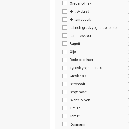
Oregano frisk
(
Hvitløksbrød
(
Hvitvinseddik
(
Labneh gresk yoghurt eller set...
(
Lammeskiver
(
Bagett
(
Olje
(
Røde paprikaer
(
Tyrkisk yoghurt 10 %
(
Gresk salat
(
Sitronsaft
(
Smør mykt
(
Svarte oliven
(
Timian
(
Tomat
(
Rosmarin
(