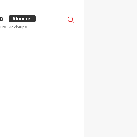
Logg
B
Abonner
kurs
Kokketips
inn