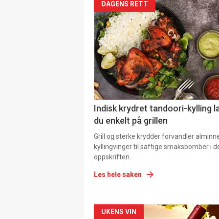
DAGENS RETT
Indisk krydret tandoori-kylling l
du enkelt på grillen
Grill og sterke krydder forvandler alminn
kyllingvinger til saftige smaksbomber i 
oppskriften.
Les hele saken
Forsiden
UKENS VIN