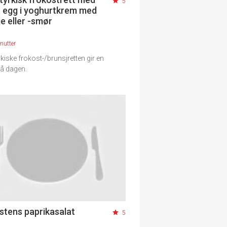
5
t egg i yoghurtkrem med
lje eller -smør
nutter
kiske frokost-/brunsjretten gir en
på dagen.
stens paprikasalat
5