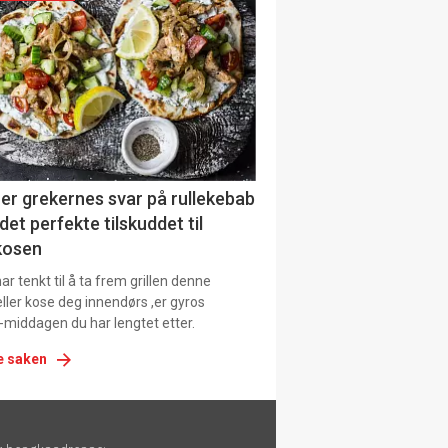
urat
er grekernes svar på rullekebab
det perfekte tilskuddet til
kosen
r tenkt til å ta frem grillen denne
ller kose deg innendørs ,er gyros
-middagen du har lengtet etter.
e saken