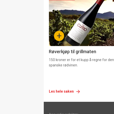
akkurat
nå
-
+
4
Røverkjøp til grillmaten
150 kroner er for et kupp å regne for de
spanske rødvinen.
Les hele saken
Footer