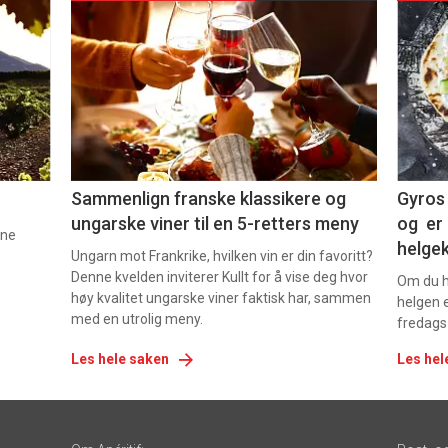
akkurat
akk
nå
nå
-
-
5
6
Sammenlign franske klassikere og
Gyros 
ungarske viner til en 5-retters meny
og er 
nne
helge
Ungarn mot Frankrike, hvilken vin er din favoritt?
Denne kvelden inviterer Kullt for å vise deg hvor
Om du ha
høy kvalitet ungarske viner faktisk har, sammen
helgen e
med en utrolig meny.
fredags
Les hele saken
Les hel