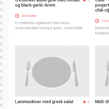
0
1)
og black garlic-krem
posjer
chili-o
1)
30 minutter
1)
20 mi
En mettende vegetarrett med masse
1)
umamikarakter fra black garlic - svart hvitløk.
Denne tyr
1)
kicktart 
1)
1)
1)
1)
1)
1)
1)
1)
1)
1)
Lammeskiver med gresk salat
Midt-Ø
4
1)