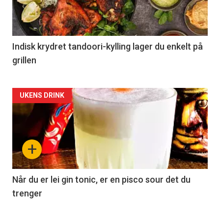
Indisk krydret tandoori-kylling lager du enkelt på
grillen
Forsiden
UKENS DRINK
akkurat
nå
+
-
2
Når du er lei gin tonic, er en pisco sour det du
trenger