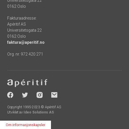
Universitetsgata 22
0162 Oslo
Fakturaadresse:
Apéritif AS
Universitetsgata 22
0162 Oslo
faktura@aperitif.no
Org. nr. 972 420 271
Footer
-
socials
Copyright 1995-2023 © Apéritif AS
Utviklet av
Ideo Solutions AS
Om informasjonskapsler