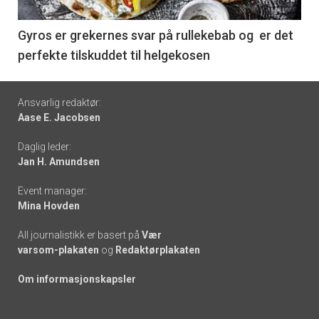
-
6
Gyros er grekernes svar på rullekebab og er det
perfekte tilskuddet til helgekosen
Footer
Ansvarlig redaktør:
Aase E. Jacobsen
-
Daglig leder:
links
Jan H. Amundsen
Event manager:
Mina Hovden
All journalistikk er basert på
Vær
varsom-plakaten
og
Redaktørplakaten
Om informasjonskapsler