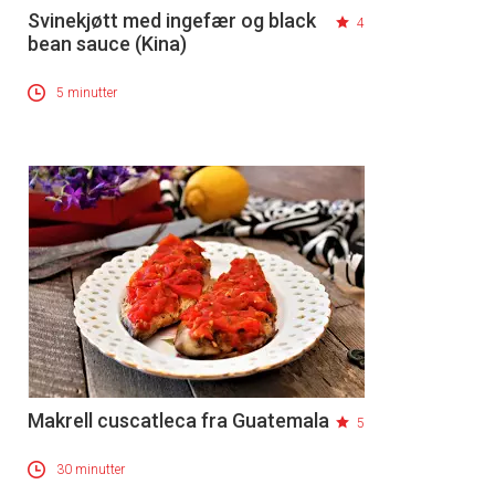
Svinekjøtt med ingefær og black
4
bean sauce (Kina)
5 minutter
Makrell cuscatleca fra Guatemala
5
30 minutter