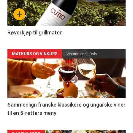
nå
+
-
4
Røverkjøp til grillmaten
Forsiden
MATKURS OG VINKURS
Vinsmaking i Oslo
akkurat
nå
-
5
Sammenlign franske klassikere og ungarske viner
til en 5-retters meny