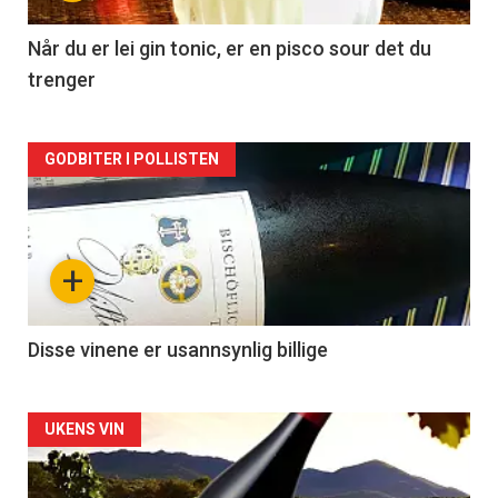
-
2
Når du er lei gin tonic, er en pisco sour det du
trenger
Forsiden
GODBITER I POLLISTEN
akkurat
nå
+
-
3
Disse vinene er usannsynlig billige
Forsiden
UKENS VIN
akkurat