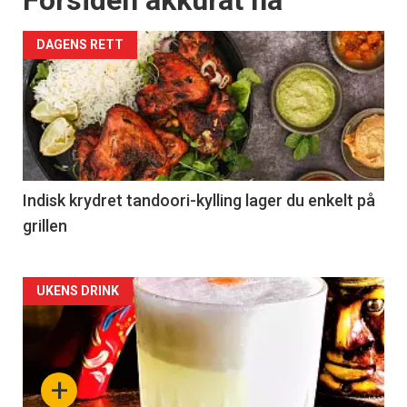
Forsiden akkurat nå
DAGENS RETT
Indisk krydret tandoori-kylling lager du enkelt på
grillen
Forsiden
UKENS DRINK
akkurat
nå
+