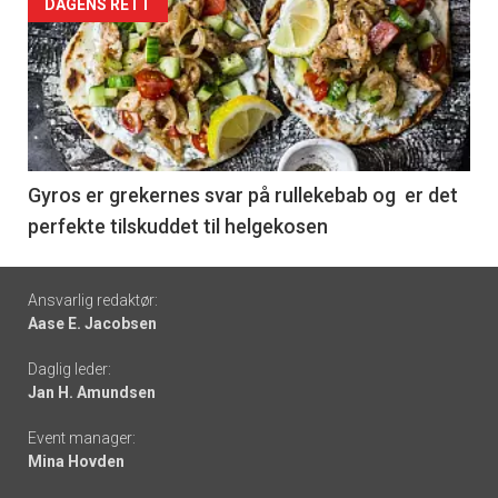
Forsiden
DAGENS RETT
akkurat
nå
-
6
Gyros er grekernes svar på rullekebab og er det
perfekte tilskuddet til helgekosen
Footer
Ansvarlig redaktør:
Aase E. Jacobsen
-
Daglig leder:
links
Jan H. Amundsen
Event manager:
Mina Hovden