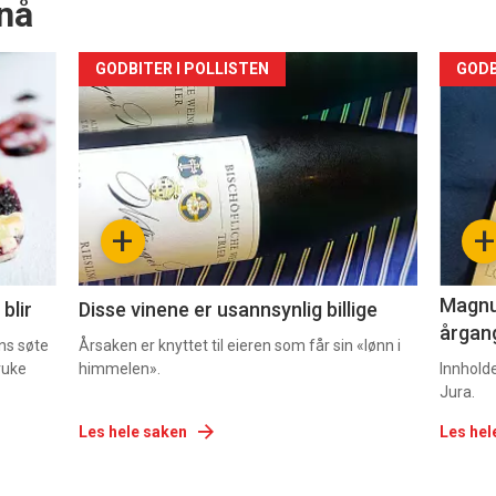
nå
Forsiden
For
GODBITER I POLLISTEN
GODB
akkurat
akk
nå
nå
-
-
+
+
2
3
Magnum
blir
Disse vinene er usannsynlig billige
årgang
ns søte
Årsaken er knyttet til eieren som får sin «lønn i
ruke
himmelen».
Innhold
Jura.
Les hele saken
Les hel