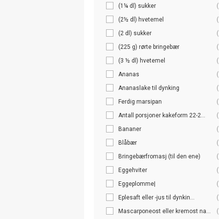
(1¼ dl) sukker
(
(2½ dl) hvetemel
(
(2 dl) sukker
(
(225 g) rørte bringebær
(
(3 ½ dl) hvetemel
(
Ananas
(
Ananaslake til dynking
(
Ferdig marsipan
(
Antall porsjoner kakeform 22-2...
(
Bananer
(
Blåbær
(
Bringebærfromasj (til den ene)
(
Eggehviter
(
Eggeplomme|
(
Eplesaft eller -jus til dynkin...
(
Mascarponeost eller kremost na...
(