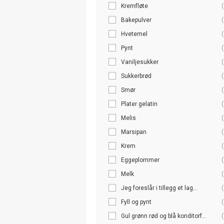
Kremfløte
(
Bakepulver
(
Hvetemel
(
Pynt
(
Vaniljesukker
(
Sukkerbrød
(
Smør
(
Plater gelatin
(
Melis
(
Marsipan
(
Krem
(
Eggeplommer
(
Melk
(
Jeg foreslår i tillegg et lag...
(
Fyll og pynt
(
Gul grønn rød og blå konditorf...
(