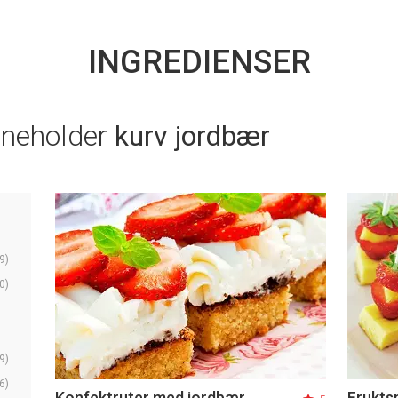
INGREDIENSER
nneholder
kurv jordbær
9)
0)
9)
6)
Konfektruter med jordbær
Frukts