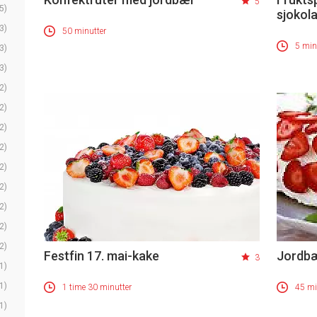
5
5)
sjokol
3)
50 minutter
5 min
3)
3)
2)
2)
2)
2)
2)
2)
2)
2)
2)
Festfin 17. mai-kake
Jordbæ
3
1)
1)
1 time 30 minutter
45 mi
1)