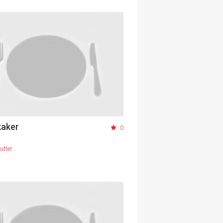
kaker
0
utter