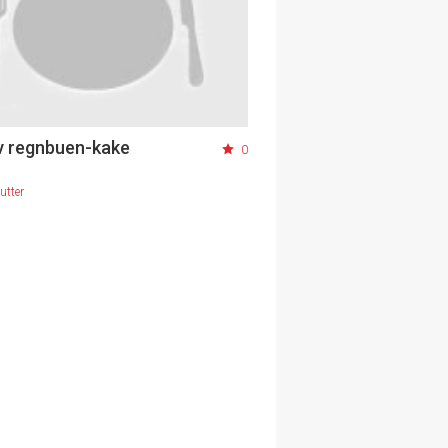
v regnbuen-kake
0
utter