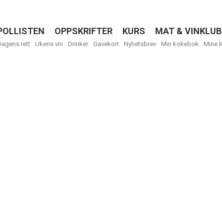
POLLISTEN
OPPSKRIFTER
KURS
MAT & VINKLUB
Menu
Dagens rett
Ukens vin
Drinker
Gavekort
Nyhetsbrev
Min kokebok
Mine 