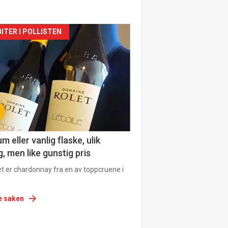
siden
ITER I POLLISTEN
urat
 eller vanlig flaske, ulik
, men like gunstig pris
et er chardonnay fra en av toppcruene i
e saken