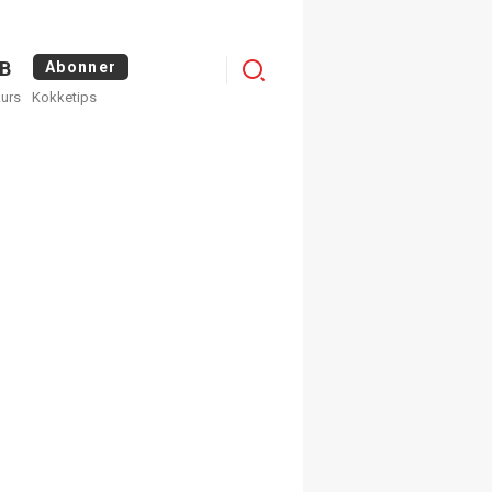
Logg
B
Abonner
kurs
Kokketips
inn