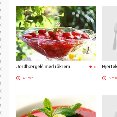
1)
1)
1)
1)
1)
1)
1)
1)
1)
Jordbærgelé med råkrem
Hjerte
0
1)
1)
4 timer
5 min
1)
1)
1)
1)
1)