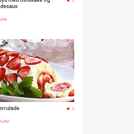
5
adesaus
utter
rrulade
3
nutter