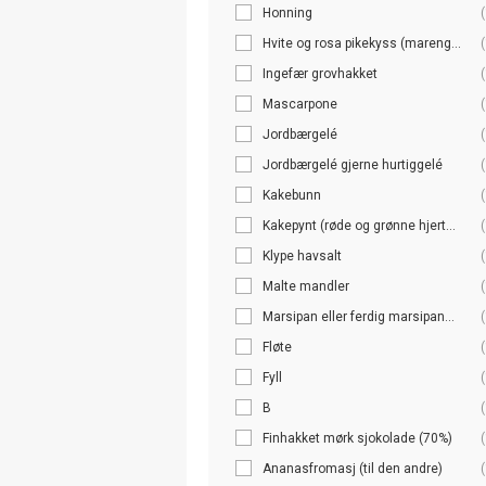
Honning
(
Hvite og rosa pikekyss (mareng...
(
Ingefær grovhakket
(
Mascarpone
(
Jordbærgelé
(
Jordbærgelé gjerne hurtiggelé
(
Kakebunn
(
Kakepynt (røde og grønne hjert...
(
Klype havsalt
(
Malte mandler
(
Marsipan eller ferdig marsipan...
(
Fløte
(
Fyll
(
B
(
Finhakket mørk sjokolade (70%)
(
Ananasfromasj (til den andre)
(