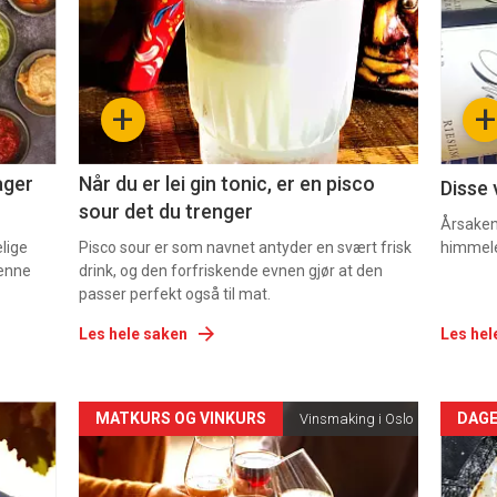
nå
nå
-
-
+
+
2
3
ager
Når du er lei gin tonic, er en pisco
Disse 
sour det du trenger
Årsaken 
elige
Pisco sour er som navnet antyder en svært frisk
himmel
denne
drink, og den forfriskende evnen gjør at den
passer perfekt også til mat.
Les hele saken
Les hel
Forsiden
For
MATKURS OG VINKURS
DAGE
Vinsmaking i Oslo
akkurat
akk