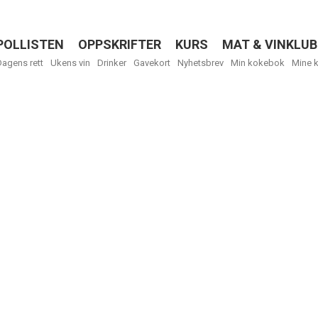
POLLISTEN
OPPSKRIFTER
KURS
MAT & VINKLUB
Menu
Dagens rett
Ukens vin
Drinker
Gavekort
Nyhetsbrev
Min kokebok
Mine 