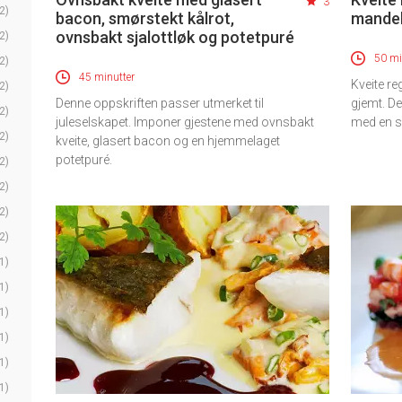
3
2)
bacon, smørstekt kålrot,
mandel
ovnsbakt sjalottløk og potetpuré
2)
50 mi
2)
45 minutter
Kveite re
2)
Denne oppskriften passer utmerket til
gjemt. De
2)
juleselskapet. Imponer gjestene med ovnsbakt
med en s
2)
kveite, glasert bacon og en hjemmelaget
potetpuré.
2)
2)
2)
2)
1)
1)
1)
1)
1)
1)