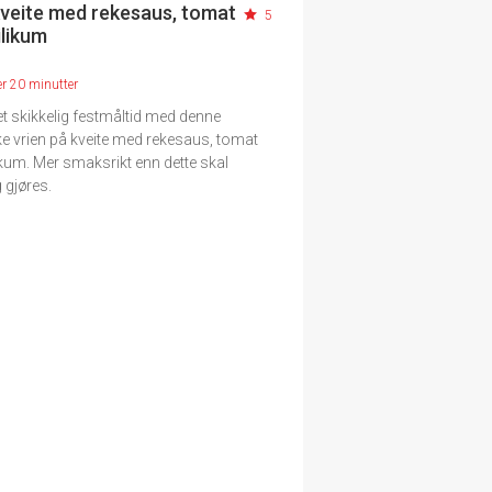
kveite med rekesaus, tomat
5
ilikum
er 20 minutter
il et skikkelig festmåltid med denne
e vrien på kveite med rekesaus, tomat
kum. Mer smaksrikt enn dette skal
 gjøres.