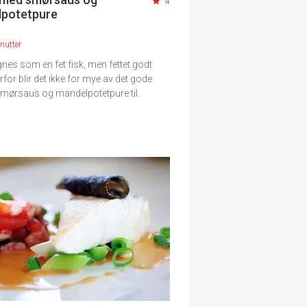
4
potetpure
nutter
gnes som en fet fisk, men fettet godt
rfor blir det ikke for mye av det gode
mørsaus og mandelpotetpure til.