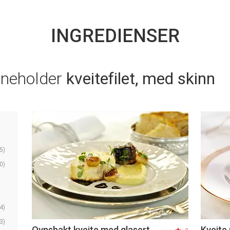
INGREDIENSER
nneholder
kveitefilet, med skinn
5)
0)
4)
3)
Ovnsbakt kveite med glasert
Kveite