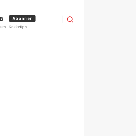
Logg
B
Abonner
kurs
Kokketips
inn