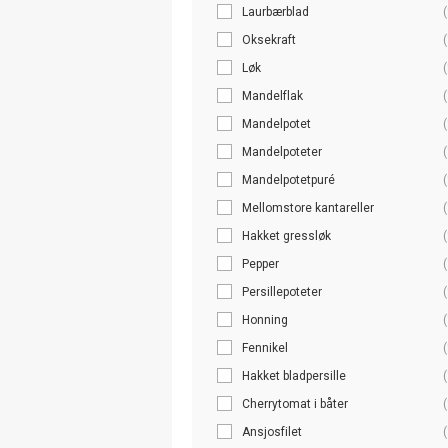
Laurbærblad
(
Oksekraft
(
Løk
(
Mandelflak
(
Mandelpotet
(
Mandelpoteter
(
Mandelpotetpuré
(
Mellomstore kantareller
(
Hakket gressløk
(
Pepper
(
Persillepoteter
(
Honning
(
Fennikel
(
Hakket bladpersille
(
Cherrytomat i båter
(
Ansjosfilet
(