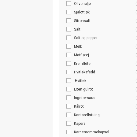
Olivenolje
(
Sjalottløk
(
Sitronsaft
(
Salt
(
Salt og pepper
(
Melk
(
Matfløte|
(
Kremfløte
(
Hvitløksfedd
(
Hvitløk
(
Liten gulrot
(
Ingefærsaus
(
Kålrot
(
Kantarellstuing
(
Kapers
(
Kardemommekapsel
(