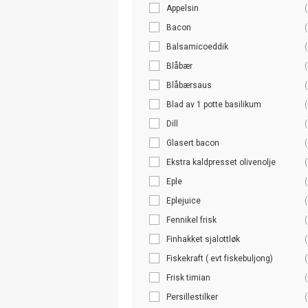
Appelsin
(
Bacon
(
Balsamicoeddik
(
Blåbær
(
Blåbærsaus
(
Blad av 1 potte basilikum
(
Dill
(
Glasert bacon
(
Ekstra kaldpresset olivenolje
(
Eple
(
Eplejuice
(
Fennikel frisk
(
Finhakket sjalottløk
(
Fiskekraft ( evt fiskebuljong)
(
Frisk timian
(
Persillestilker
(