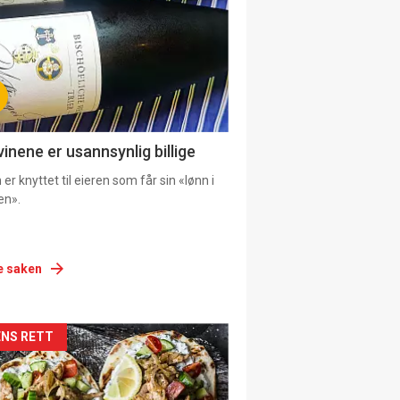
vinene er usannsynlig billige
er knyttet til eieren som får sin «lønn i
en».
e saken
siden
NS RETT
urat