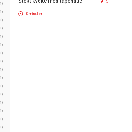
Stekt kveite med tapenade
5
1)
1)
5 minutter
1)
1)
1)
1)
1)
1)
1)
1)
1)
1)
1)
1)
1)
1)