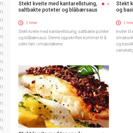
Stekt kveite med kantarellstuing,
Stekt 
1)
4
saltbakte poteter og blåbærsaus
og bas
1)
1)
2 timer
2 tim
1)
Stekt kveite med kantarellstuing, saltbakte poteter
Inviter t
1)
og blåbærsaus. Denne oppskriften kommer til å
smaksrik
sette fart i smaksløkene.
og basili
1)
vanskelig
1)
1)
1)
1)
1)
1)
1)
1)
1)
1)