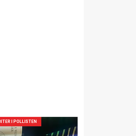
siden
ITER I POLLISTEN
urat