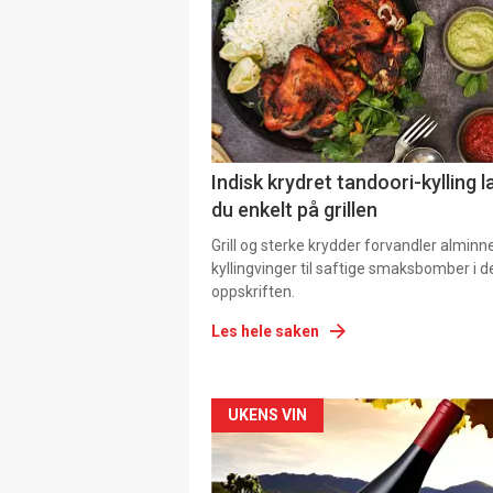
Indisk krydret tandoori-kylling l
du enkelt på grillen
Grill og sterke krydder forvandler alminn
kyllingvinger til saftige smaksbomber i 
oppskriften.
Les hele saken
Forsiden
UKENS VIN
akkurat