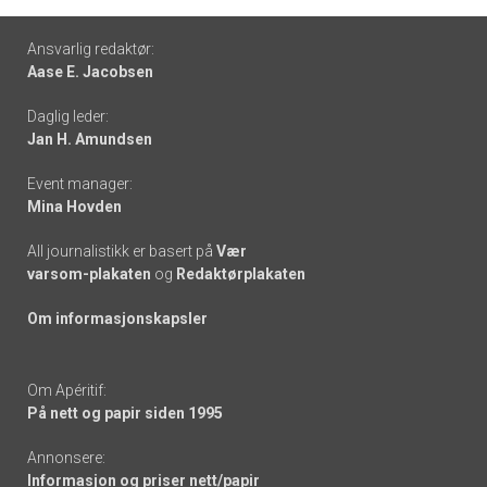
Footer
Ansvarlig redaktør:
Aase E. Jacobsen
-
Daglig leder:
links
Jan H. Amundsen
Event manager:
Mina Hovden
All journalistikk er basert på
Vær
varsom-plakaten
og
Redaktørplakaten
Om informasjonskapsler
Om Apéritif:
På nett og papir siden 1995
Annonsere:
Informasjon og priser nett/papir