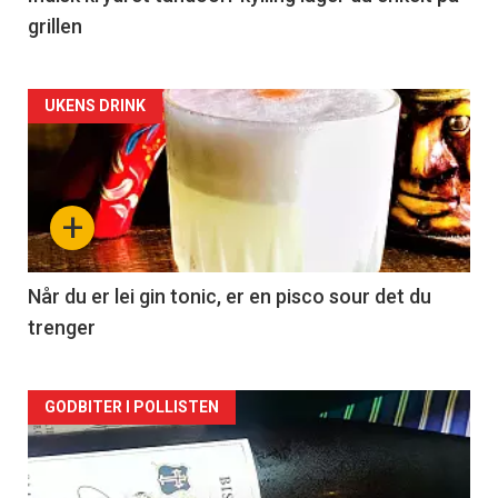
grillen
Forsiden
UKENS DRINK
akkurat
nå
+
-
2
Når du er lei gin tonic, er en pisco sour det du
trenger
Forsiden
GODBITER I POLLISTEN
akkurat