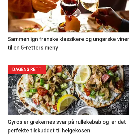
akkurat
nå
-
5
Sammenlign franske klassikere og ungarske viner
til en 5-retters meny
Forsiden
DAGENS RETT
akkurat
nå
-
6
Gyros er grekernes svar på rullekebab og er det
perfekte tilskuddet til helgekosen