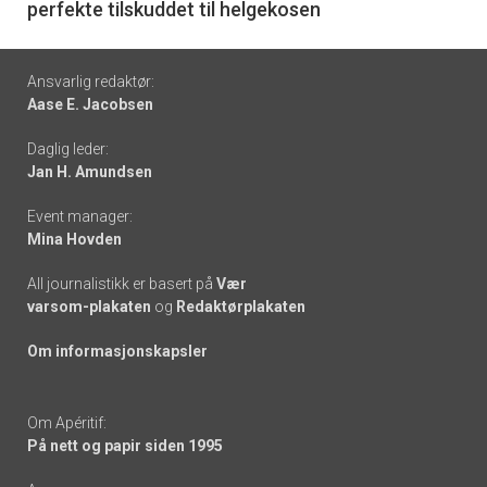
perfekte tilskuddet til helgekosen
Footer
Ansvarlig redaktør:
Aase E. Jacobsen
-
Daglig leder:
links
Jan H. Amundsen
Event manager:
Mina Hovden
All journalistikk er basert på
Vær
varsom-plakaten
og
Redaktørplakaten
Om informasjonskapsler
Om Apéritif:
På nett og papir siden 1995