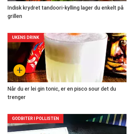
Indisk krydret tandoori-kylling lager du enkelt på
grillen
Forsiden
UKENS DRINK
akkurat
nå
+
-
2
Når du er lei gin tonic, er en pisco sour det du
trenger
Forsiden
GODBITER I POLLISTEN
akkurat