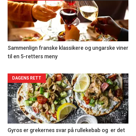
akkurat
nå
-
5
Sammenlign franske klassikere og ungarske viner
til en 5-retters meny
Forsiden
DAGENS RETT
akkurat
nå
-
6
Gyros er grekernes svar på rullekebab og er det