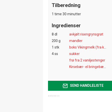
Tilberedning
1 time 30 minutter
Ingredienser
8 dl
avkjølt risengrynsgrøt
200 g
mandler
1 stk
boks Vikingmelk (fra kjøleskap)
4 ss
sukker
frø fra 2 vaniljestenger
Kirsebær- el bringebærsaus
SEND HANDLELISTE