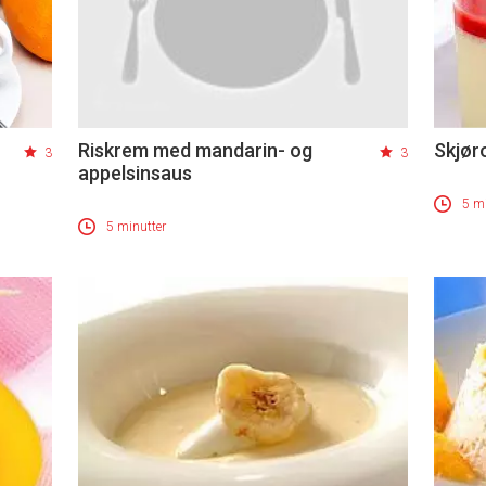
Riskrem med mandarin- og
Skjør
3
3
appelsinsaus
5 mi
5 minutter