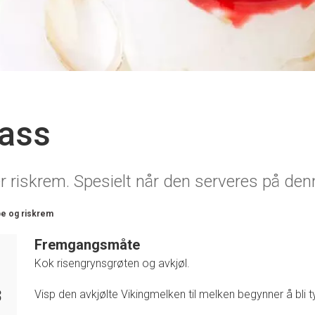
lass
r riskrem. Spesielt når den serveres på den
e og riskrem
Fremgangsmåte
Kok risengrynsgrøten og avkjøl.
8
Visp den avkjølte Vikingmelken til melken begynner å bli 