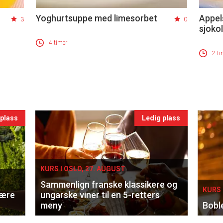
Yoghurtsuppe med limesorbet
Appel
3
0
sjoko
4 timer
2 ti
 plass
Ledig plass
KURS I OSLO, 27. AUGUST
Sammenlign franske klassikere og
KURS 
lære
ungarske viner til en 5-retters
meny
Bobl