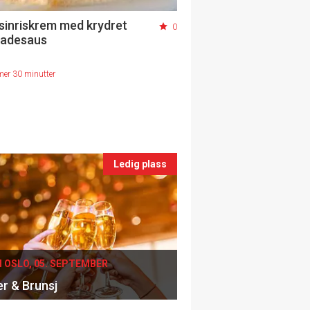
sinriskrem med krydret
0
ladesaus
mer 30 minutter
Ledig plass
I OSLO, 05. SEPTEMBER
er & Brunsj