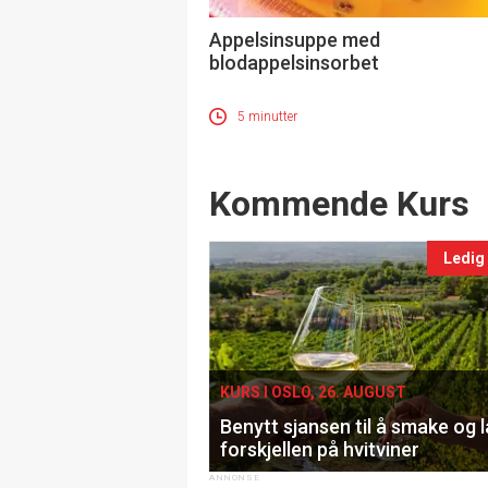
Appelsinsuppe med
blodappelsinsorbet
5 minutter
Events
Kommende Kurs
Ledig
KURS I OSLO, 26. AUGUST
Benytt sjansen til å smake og 
forskjellen på hvitviner