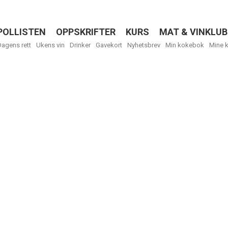
POLLISTEN
OPPSKRIFTER
KURS
MAT & VINKLUB
Menu
Dagens rett
Ukens vin
Drinker
Gavekort
Nyhetsbrev
Min kokebok
Mine 
Få ukentli
Vi tilbyr flere
kan fritt velge
tilsendt.
R