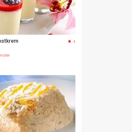
ostkrem
4
nutter