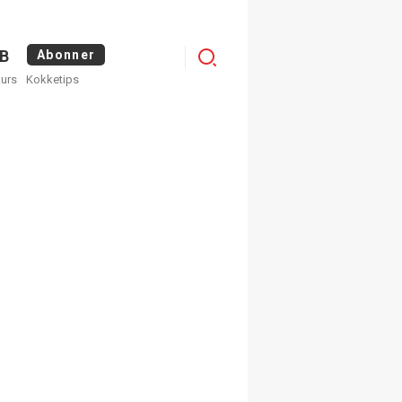
Logg
B
Abonner
kurs
Kokketips
inn
×
ge nyhetsbrev fra
Apéritif
 ukentlige nyhetsbrev. Du
 hvilke du ønsker å få
egistrer deg