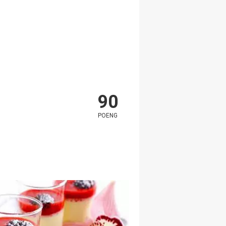
90
POENG