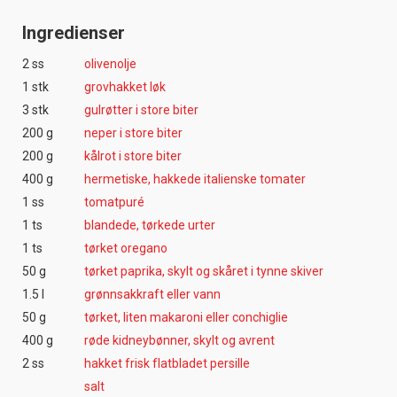
Ingredienser
2 ss
olivenolje
1 stk
grovhakket løk
3 stk
gulrøtter i store biter
200 g
neper i store biter
200 g
kålrot i store biter
400 g
hermetiske, hakkede italienske tomater
1 ss
tomatpuré
1 ts
blandede, tørkede urter
1 ts
tørket oregano
50 g
tørket paprika, skylt og skåret i tynne skiver
1.5 l
grønnsakkraft eller vann
50 g
tørket, liten makaroni eller conchiglie
400 g
røde kidneybønner, skylt og avrent
2 ss
hakket frisk flatbladet persille
salt