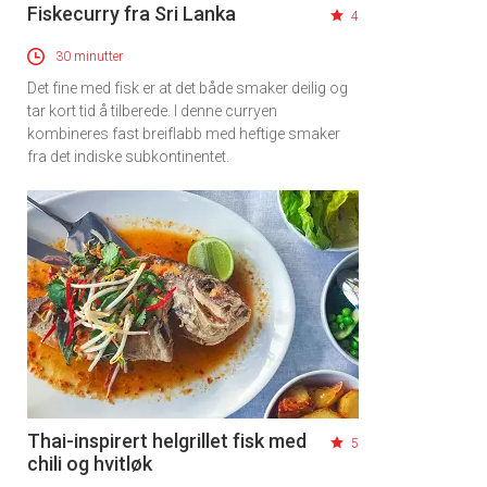
Fiskecurry fra Sri Lanka
4
30 minutter
Det fine med fisk er at det både smaker deilig og
tar kort tid å tilberede. I denne curryen
kombineres fast breiflabb med heftige smaker
fra det indiske subkontinentet.
Thai-inspirert helgrillet fisk med
5
chili og hvitløk