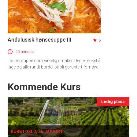
Andalusisk hønsesuppe III
5
45 minutter
Lag en suppe som virkelig smaker. Den er enkel å
lage og alle rundt bordet bil bli garantert fornøyd.
×
Events
Kommende Kurs
Få ukentlige nyhetsbrev fra
Ledig plass
Apéritif
Vi tilbyr flere ukentlige nyhetsbrev. Du
kan fritt velge hvilke du ønsker å få
KURS I OSLO, 26. AUGUST
tilsendt.