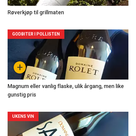
-
2
Røverkjøp til grillmaten
Forsiden
GODBITER I POLLISTEN
akkurat
nå
+
-
3
Magnum eller vanlig flaske, ulik årgang, men like
gunstig pris
Forsiden
UKENS VIN
akkurat