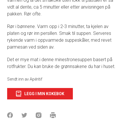
varmen og la det småkoke uten lokk til pastaen er så
vidt al dente, ca 5 minutter eller etter anvisningen på
pakken. Rør ofte.
Rør i bønnene. Varm opp i 2-3 minutter, ta kjelen av
platen og rør inn persillen. Smak til suppen. Serveres
rykende varm i oppvarmede suppeskåler, med revet
parmesan ved siden av.
Det er mye mat i denne minestronesuppen basert på
rotfrukter. Du kan bruke de grønnsakene du har i huset.
Sendt inn av Apéritif
LEGG I MIN KOKEBOK