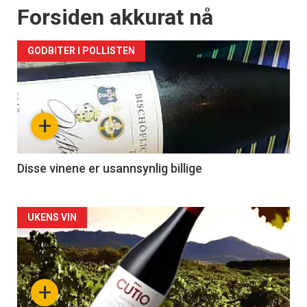
Forsiden akkurat nå
GODBITER I POLLISTEN
+
Disse vinene er usannsynlig billige
Forsiden
UKENS VIN
akkurat
nå
+