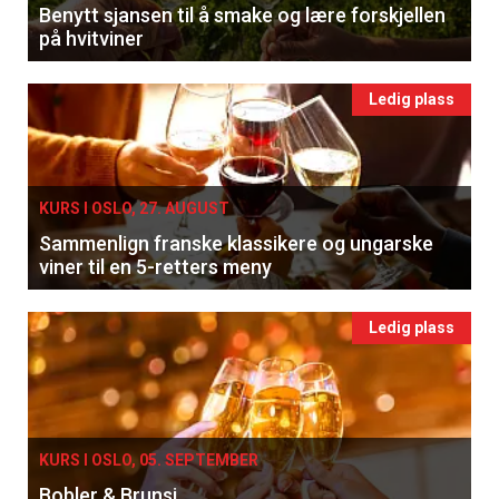
Benytt sjansen til å smake og lære forskjellen
på hvitviner
Registrer deg
Ledig plass
KURS I OSLO, 27. AUGUST
Sammenlign franske klassikere og ungarske
viner til en 5-retters meny
Ledig plass
KURS I OSLO, 05. SEPTEMBER
Bobler & Brunsj