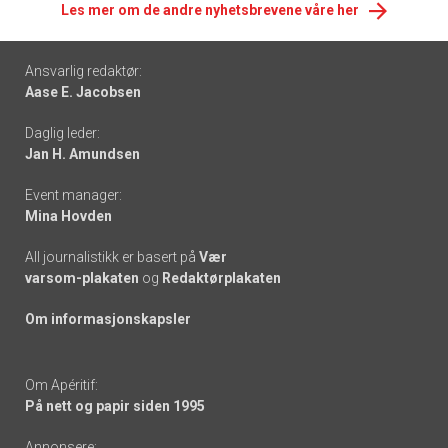
Les mer om de andre nyhetsbrevene våre her
Footer
Ansvarlig redaktør:
Aase E. Jacobsen
-
Daglig leder:
links
Jan H. Amundsen
Event manager:
Mina Hovden
All journalistikk er basert på
Vær
varsom-plakaten
og
Redaktørplakaten
Om informasjonskapsler
Om Apéritif:
På nett og papir siden 1995
Annonsere: