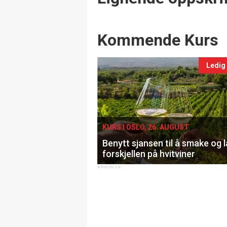
Events
Kommende Kurs
Ledig
KURS I OSLO, 26. AUGUST
Benytt sjansen til å smake og 
forskjellen på hvitviner