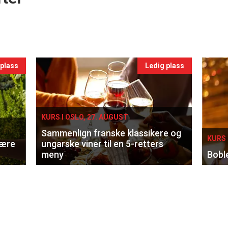
 plass
Ledig plass
KURS I OSLO, 27. AUGUST
Sammenlign franske klassikere og
KURS 
lære
ungarske viner til en 5-retters
meny
Bobl