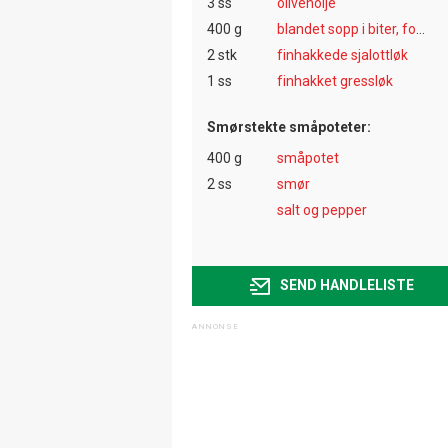
3 ss
olivenolje
400 g
blandet sopp i biter, for eks. shitake, aroma og sjampinjong
2 stk
finhakkede sjalottløk
1 ss
finhakket gressløk
Smørstekte småpoteter:
400 g
småpotet
2 ss
smør
salt og pepper
SEND HANDLELISTE