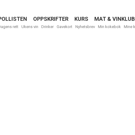
POLLISTEN
OPPSKRIFTER
KURS
MAT & VINKLUB
Menu
Dagens rett
Ukens vin
Drinker
Gavekort
Nyhetsbrev
Min kokebok
Mine 
Få ukentli
Vi tilbyr flere
kan fritt velge
tilsendt.
R