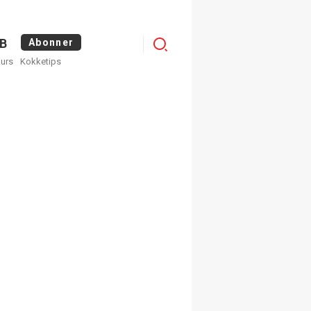
Logg
B
Abonner
kurs
Kokketips
inn
×
ge nyhetsbrev fra
Apéritif
 ukentlige nyhetsbrev. Du
 hvilke du ønsker å få
egistrer deg