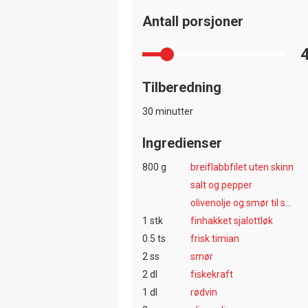
Antall porsjoner
Tilberedning
30 minutter
Ingredienser
800 g
breiflabbfilet uten skinn
salt og pepper
olivenolje og smør til steking
1 stk
finhakket sjalottløk
0.5 ts
frisk timian
2 ss
smør
2 dl
fiskekraft
1 dl
rødvin