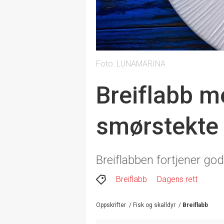
Foto: LUNAMARINA
Breiflabb m
smørstekte
Breiflabben fortjener go
Breiflabb
Dagens rett
Oppskrifter
/
Fisk og skalldyr
/
Breiflabb