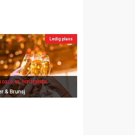
Ledig plass
I OSLO, 05. SEPTEMBER
er & Brunsj