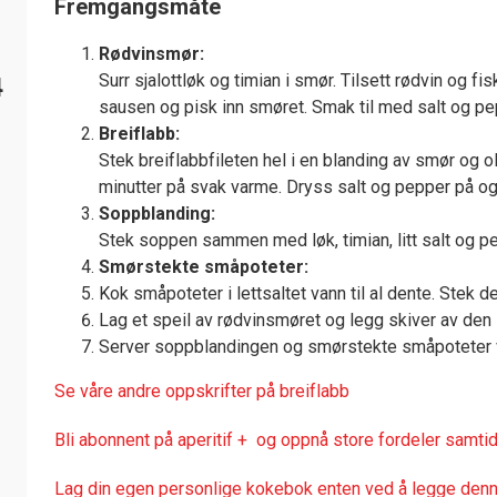
Fremgangsmåte
Rødvinsmør:
Surr sjalottløk og timian i smør. Tilsett rødvin og fisk
4
sausen og pisk inn smøret. Smak til med salt og pe
Breiflabb:
Stek breiflabbfileten hel i en blanding av smør og o
minutter på svak varme. Dryss salt og pepper på og
Soppblanding:
Stek soppen sammen med løk, timian, litt salt og p
Smørstekte småpoteter:
Kok småpoteter i lettsaltet vann til al dente. Stek d
Lag et speil av rødvinsmøret og legg skiver av den
Server soppblandingen og smørstekte småpoteter 
Se våre andre oppskrifter på breiflabb
Bli abonnent på aperitif + og oppnå store fordeler samtid
Lag din egen personlige kokebok enten ved å legge denne