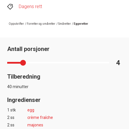
Dagens rett
Oppskrifter
/
Forretter og småretter
/
Småretter
/
Eggeretter
Antall porsjoner
4
Tilberedning
40 minutter
Ingredienser
1 stk
egg
2 ss
crème fraîche
2 ss
majones