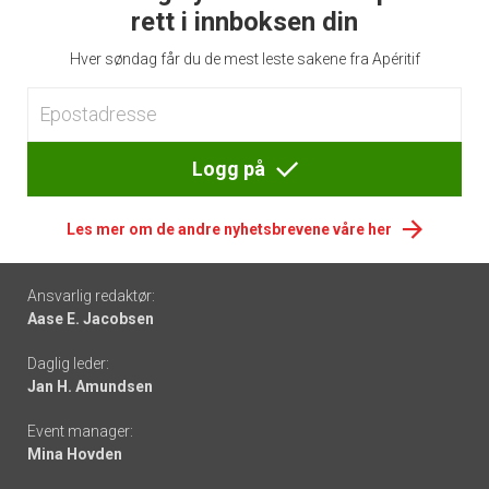
rett i innboksen din
Hver søndag får du de mest leste sakene fra Apéritif
Logg på
Les mer om de andre nyhetsbrevene våre her
Footer
Ansvarlig redaktør:
Aase E. Jacobsen
-
Daglig leder:
links
Jan H. Amundsen
Event manager:
Mina Hovden