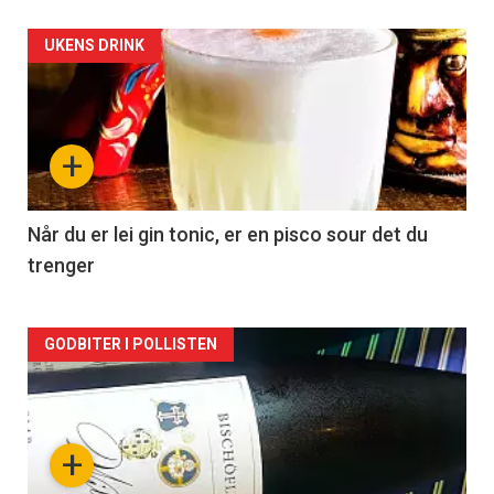
Forsiden
UKENS DRINK
akkurat
nå
+
-
2
Når du er lei gin tonic, er en pisco sour det du
trenger
Forsiden
GODBITER I POLLISTEN
akkurat
nå
+
-