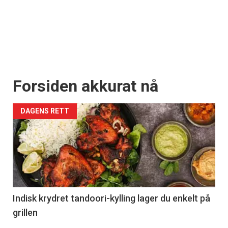
Apéritif
Vi tilbyr flere ukentlige nyhetsbrev. Du
kan fritt velge hvilke du ønsker å få
tilsendt.
Forsiden akkurat nå
Registrer deg
DAGENS RETT
Indisk krydret tandoori-kylling lager du enkelt på
grillen