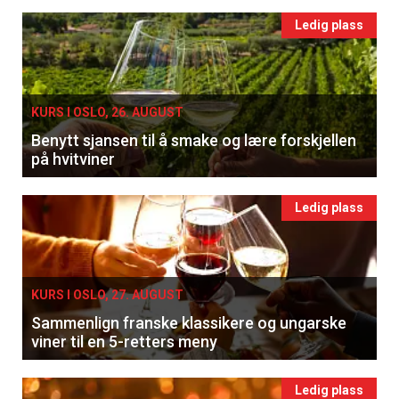
Ledig plass
KURS I OSLO, 26. AUGUST
Benytt sjansen til å smake og lære forskjellen
på hvitviner
Ledig plass
KURS I OSLO, 27. AUGUST
Sammenlign franske klassikere og ungarske
viner til en 5-retters meny
Ledig plass