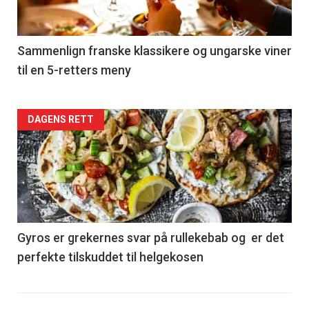
-
5
Sammenlign franske klassikere og ungarske viner
til en 5-retters meny
Forsiden
DAGENS RETT
akkurat
nå
-
6
Gyros er grekernes svar på rullekebab og er det
perfekte tilskuddet til helgekosen