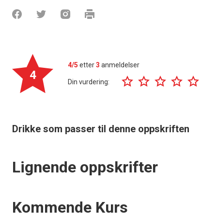
4/5
etter
3
anmeldelser
4
Din vurdering:
Drikke som passer til denne oppskriften
Lignende oppskrifter
Events
Kommende Kurs