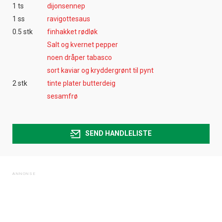
1 ts
dijonsennep
1 ss
ravigottesaus
0.5 stk
finhakket rødløk
Salt og kvernet pepper
noen dråper tabasco
sort kaviar og kryddergrønt til pynt
2 stk
tinte plater butterdeig
sesamfrø
SEND HANDLELISTE