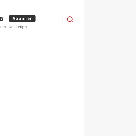
Logg
B
Abonner
kurs
Kokketips
inn