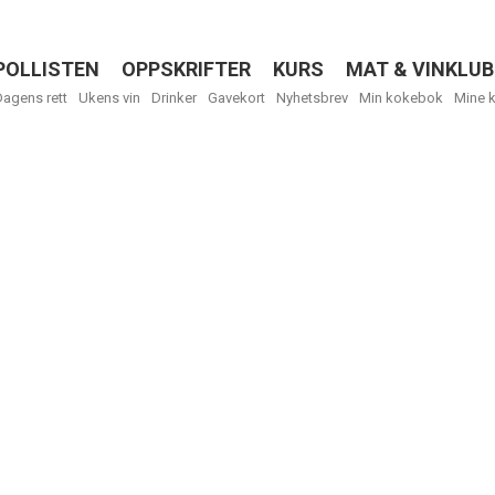
POLLISTEN
OPPSKRIFTER
KURS
MAT & VINKLUB
Menu
Dagens rett
Ukens vin
Drinker
Gavekort
Nyhetsbrev
Min kokebok
Mine 