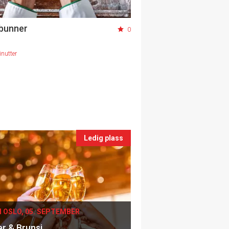
bunner
0
nutter
Ledig plass
I OSLO, 05. SEPTEMBER
er & Brunsj