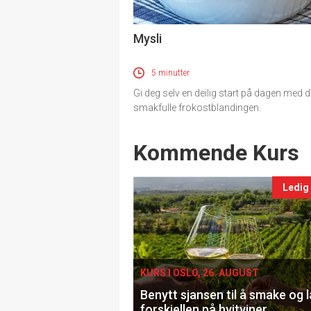
Mysli
5 minutter
Gi deg selv en deilig start på dagen med 
smakfulle frokostblandingen.
Events
Kommende Kurs
Ledig
KURS I OSLO, 26. AUGUST
Benytt sjansen til å smake og 
forskjellen på hvitviner