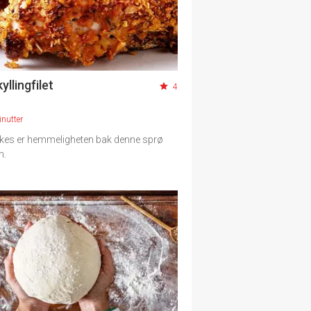
yllingfilet
4
nutter
kes er hemmeligheten bak denne sprø
n.