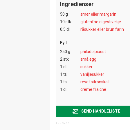
Ingredienser
50 g
smør eller margarin
10 stk
glutenfrie digestivekjeks
0.5 dl
råsukker eller brun farin
Fyll
250 g
philadelpiaost
2 stk
små egg
1 dl
sukker
1 ts
vaniljesukker
1 ts
revet sitronskall
1 dl
crème fraîche
SEND HANDLELISTE