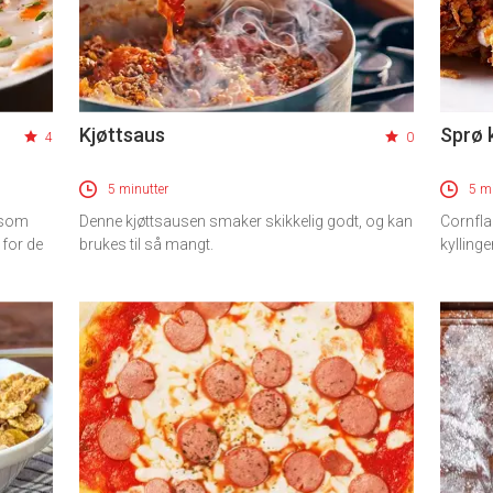
Kjøttsaus
Sprø k
4
0
5 minutter
5 mi
e som
Denne kjøttsausen smaker skikkelig godt, og kan
Cornfla
 for de
brukes til så mangt.
kyllinge