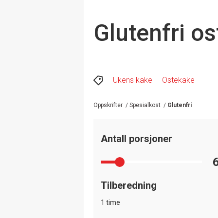
Glutenfri o
Ukens kake
Ostekake
Oppskrifter
/
Spesialkost
/
Glutenfri
Antall porsjoner
Tilberedning
1 time