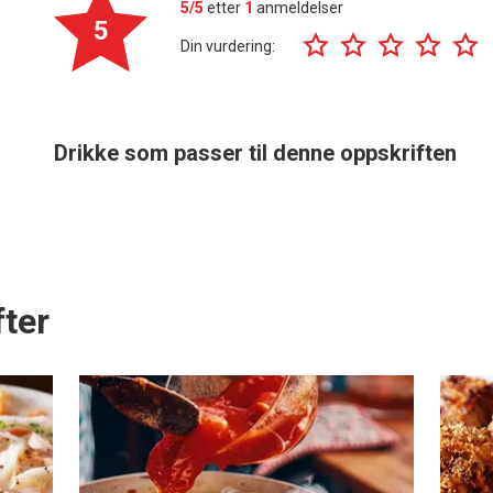
5/5
etter
1
anmeldelser
5
Din vurdering:
Drikke som passer til denne oppskriften
ter