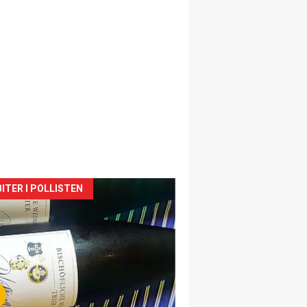
siden
ITER I POLLISTEN
urat