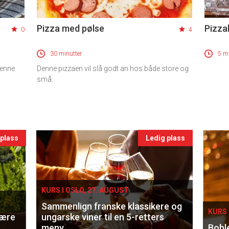
Pizza med pølse
Pizza
0
4
30 minutter
5 mi
denne
Denne pizzaen vil slå godt an hos både store og
små.
 plass
Ledig plass
KURS I OSLO, 27. AUGUST
Sammenlign franske klassikere og
KURS 
lære
ungarske viner til en 5-retters
meny
Bobl