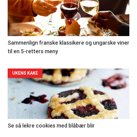
akkurat
nå
-
5
Sammenlign franske klassikere og ungarske viner
til en 5-retters meny
Forsiden
UKENS KAKE
akkurat
nå
-
6
Se så lekre cookies med blåbær blir