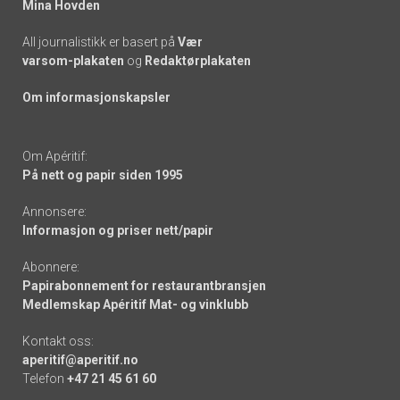
Mina Hovden
All journalistikk er basert på
Vær
varsom-plakaten
og
Redaktørplakaten
Om informasjonskapsler
Om Apéritif:
På nett og papir siden 1995
Annonsere:
Informasjon og priser nett/papir
Abonnere:
Papirabonnement for restaurantbransjen
Medlemskap Apéritif Mat- og vinklubb
Kontakt oss:
aperitif@aperitif.no
Telefon
+47 21 45 61 60