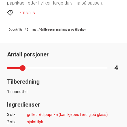
paprikaen etter hvilken farge du vil ha på sausen.
Grillsaus
Oppskrifter
/
Grillmat
/
Grillsauser marinader og tilbehør
Antall porsjoner
4
Tilberedning
15 minutter
Ingredienser
3 stk
grillet rød paprika (kan kjøpes ferdig på glass)
2 stk
sjalottløk