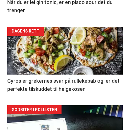
Når du er lei gin tonic, er en pisco sour det du
trenger
Forsiden
DAGENS RETT
akkurat
nå
-
2
Gyros er grekernes svar på rullekebab og er det
perfekte tilskuddet til helgekosen
Forsiden
GODBITER I POLLISTEN
akkurat