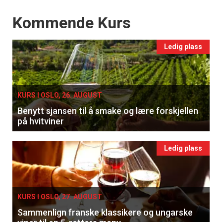
Events
Kommende Kurs
Ledig plass
KURS I OSLO, 26. AUGUST
Benytt sjansen til å smake og lære forskjellen
på hvitviner
Ledig plass
KURS I OSLO, 27. AUGUST
Sammenlign franske klassikere og ungarske