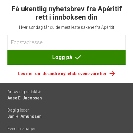
Få ukentlig nyhetsbrev fra Apéritif
rett i innboksen din
Hver søndag får du de mest leste sakene fra Apéritif
Logg på
Les mer om de andre nyhetsbrevene våre her
Footer
Ansvarlig redaktør:
Aase E. Jacobsen
-
Daglig leder:
links
Jan H. Amundsen
Event manager: