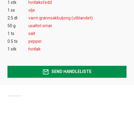
1 stk
hvitløksfedd
1 ss
olje
2.5 dl
varm grønnsakbuljong (utblandet)
50 g
usaltet smør
1 ts
salt
0.5 ts
pepper
1 stk
hvitløk
SEND HANDLELISTE