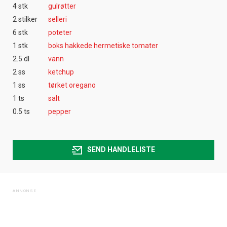
4 stk
gulrøtter
2 stilker
selleri
6 stk
poteter
1 stk
boks hakkede hermetiske tomater
2.5 dl
vann
2 ss
ketchup
1 ss
tørket oregano
1 ts
salt
0.5 ts
pepper
SEND HANDLELISTE