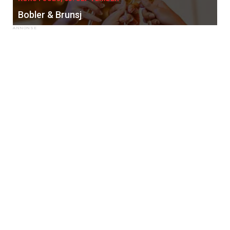
Bobler & Brunsj
×
Få ukentlige nyhetsbrev fra
Apéritif
Vi tilbyr flere ukentlige nyhetsbrev. Du