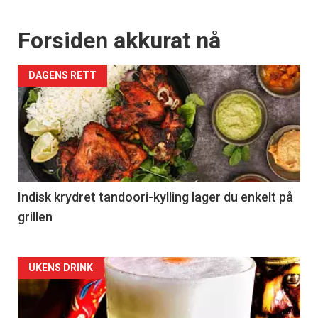
kan fritt velge hvilke du ønsker å få
tilsendt.
Forsiden akkurat nå
Registrer deg
DAGENS RETT
Indisk krydret tandoori-kylling lager du enkelt på
grillen
Forsiden
UKENS DRINK
akkurat