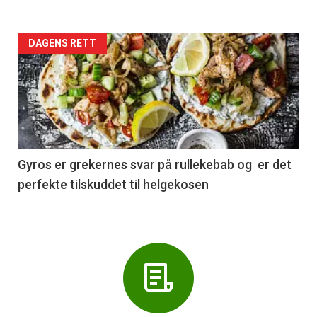
Forsiden
DAGENS RETT
akkurat
nå
-
6
Gyros er grekernes svar på rullekebab og er det
perfekte tilskuddet til helgekosen