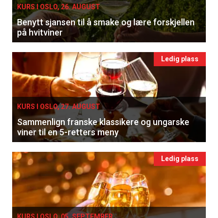
KURS I OSLO, 26. AUGUST
Benytt sjansen til å smake og lære forskjellen
på hvitviner
Ledig plass
KURS I OSLO, 27. AUGUST
Sammenlign franske klassikere og ungarske
viner til en 5-retters meny
Ledig plass
KURS I OSLO, 05. SEPTEMBER