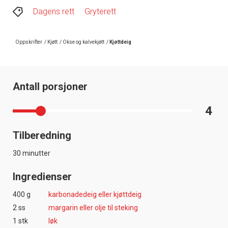
Dagens rett
Gryterett
Oppskrifter
/
Kjøtt
/
Okse og kalvekjøtt
/
Kjøttdeig
Antall porsjoner
4
Tilberedning
30 minutter
Ingredienser
400 g
karbonadedeig eller kjøttdeig
2 ss
margarin eller olje til steking
1 stk
løk