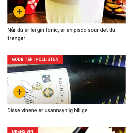
nå
+
-
2
Når du er lei gin tonic, er en pisco sour det du
trenger
Forsiden
GODBITER I POLLISTEN
akkurat
nå
+
-
3
Disse vinene er usannsynlig billige
UKENS VIN