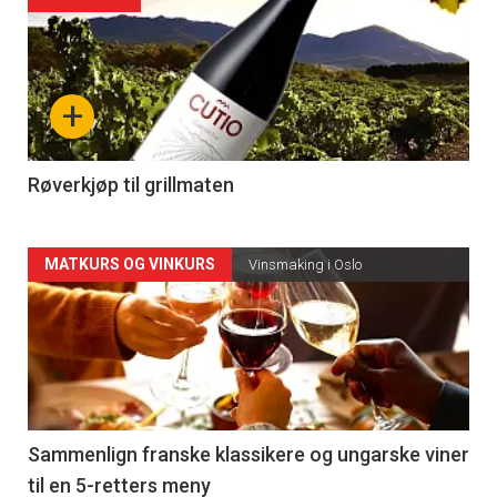
Forsiden
akkurat
nå
+
-
4
Røverkjøp til grillmaten
Forsiden
MATKURS OG VINKURS
Vinsmaking i Oslo
akkurat
nå
-
5
Sammenlign franske klassikere og ungarske viner
til en 5-retters meny