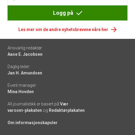
Logg på
Les mer om de andre nyhetsbrevene våre her
Footer
Ansvarlig redaktør:
Aase E. Jacobsen
-
Daglig leder:
links
Jan H. Amundsen
Event manager:
Mina Hovden
All journalistikk er basert på
Vær
varsom-plakaten
og
Redaktørplakaten
Om informasjonskapsler