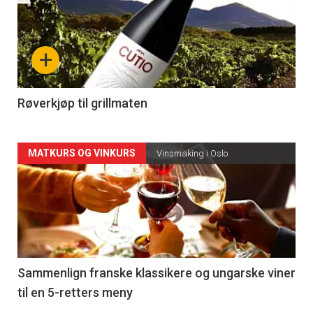
akkurat
nå
+
-
4
Røverkjøp til grillmaten
Forsiden
MATKURS OG VINKURS
Vinsmaking i Oslo
akkurat
nå
-
5
Sammenlign franske klassikere og ungarske viner
til en 5-retters meny