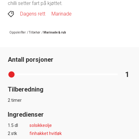
chilli setter fart på kjøttet.
Dagens rett
Marinade
Oppskrifter
/
Tilbehør
/
Marinade & rub
Antall porsjoner
1
Tilberedning
2 timer
Ingredienser
1.5 dl
solsikkeolje
2 stk
finhakket hvitløk