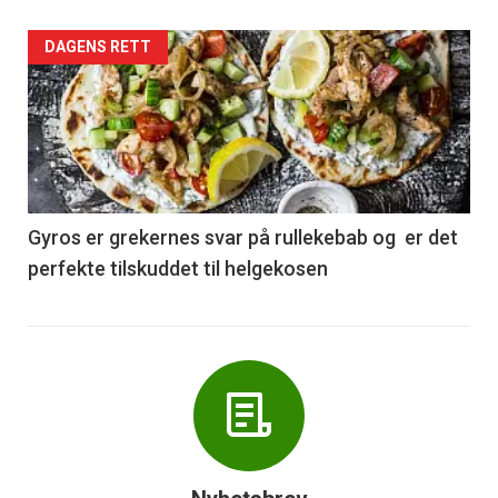
Forsiden
DAGENS RETT
akkurat
nå
-
6
Gyros er grekernes svar på rullekebab og er det
perfekte tilskuddet til helgekosen