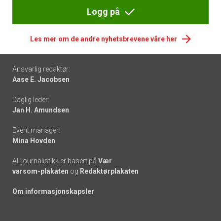
Logg på
Les mer om de andre nyhetsbrevene våre her
Footer
Ansvarlig redaktør:
Aase E. Jacobsen
-
Daglig leder:
links
Jan H. Amundsen
Event manager:
Mina Hovden
All journalistikk er basert på
Vær
varsom-plakaten
og
Redaktørplakaten
Om informasjonskapsler