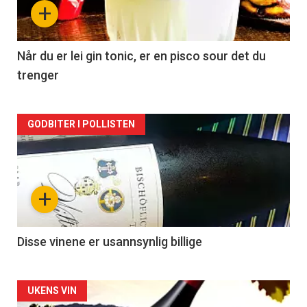
+
-
2
Når du er lei gin tonic, er en pisco sour det du
trenger
Forsiden
GODBITER I POLLISTEN
akkurat
nå
+
-
3
Disse vinene er usannsynlig billige
Forsiden
UKENS VIN