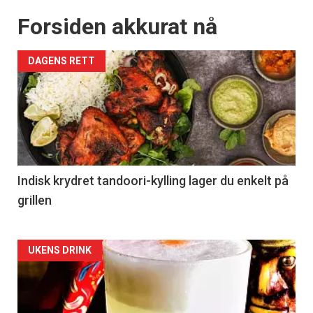
Forsiden akkurat nå
DAGENS RETT
Indisk krydret tandoori-kylling lager du enkelt på
grillen
Forsiden
UKENS DRINK
akkurat
nå