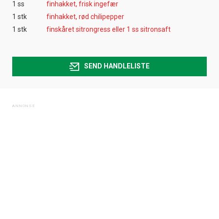
1 ss
finhakket, frisk ingefær
1 stk
finhakket, rød chilipepper
1 stk
finskåret sitrongress eller 1 ss sitronsaft
SEND HANDLELISTE