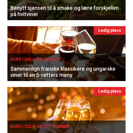
kan fritt velge hvilke du ønsker å få
Benytt sjansen til å smake og lære forskjellen
tilsendt.
på hvitviner
Registrer deg
Ledig plass
KURS I OSLO, 27. AUGUST
Sammenlign franske klassikere og ungarske
viner til en 5-retters meny
Ledig plass
KURS I OSLO, 05. SEPTEMBER