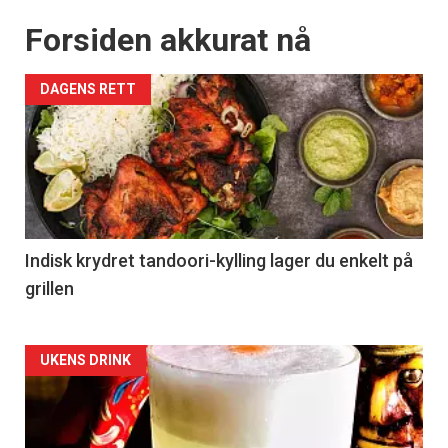
Forsiden akkurat nå
DAGENS RETT
Indisk krydret tandoori-kylling lager du enkelt på
grillen
Forsiden
UKENS DRINK
akkurat