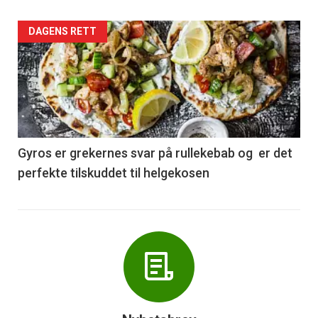
Forsiden
DAGENS RETT
akkurat
nå
-
6
Gyros er grekernes svar på rullekebab og er det
perfekte tilskuddet til helgekosen