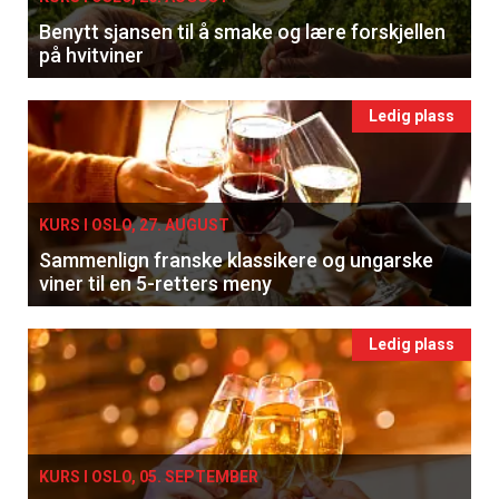
Benytt sjansen til å smake og lære forskjellen
på hvitviner
Ledig plass
KURS I OSLO, 27. AUGUST
Sammenlign franske klassikere og ungarske
viner til en 5-retters meny
×
Ledig plass
Få ukentlige nyhetsbrev fra
Apéritif
Vi tilbyr flere ukentlige nyhetsbrev. Du
KURS I OSLO, 05. SEPTEMBER