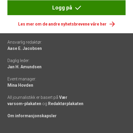
Logg på
Les mer om de andre nyhetsbrevene våre her
Footer
Ansvarlig redaktør:
Aase E. Jacobsen
-
Daglig leder:
links
Jan H. Amundsen
Event manager:
Mina Hovden
All journalistikk er basert på
Vær
varsom-plakaten
og
Redaktørplakaten
Om informasjonskapsler