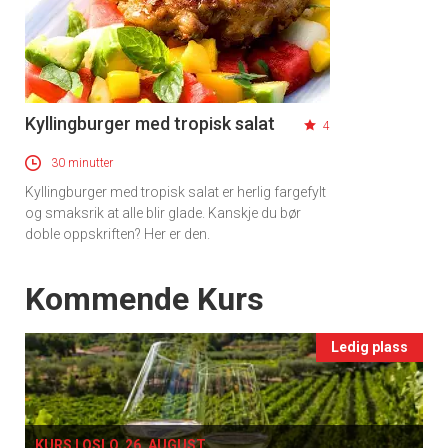
Kyllingburger med tropisk salat
4
30 minutter
Kyllingburger med tropisk salat er herlig fargefylt
og smaksrik at alle blir glade. Kanskje du bør
doble oppskriften? Her er den.
Events
Kommende Kurs
Ledig plass
KURS I OSLO, 26. AUGUST