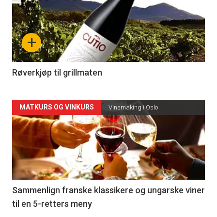
akkurat
nå
+
-
4
Røverkjøp til grillmaten
Forsiden
MATKURS OG VINKURS
Vinsmaking i Oslo
akkurat
nå
-
5
Sammenlign franske klassikere og ungarske viner
til en 5-retters meny