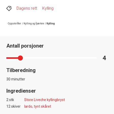
Dagens rett
Kylling
Oppskrifter
/
Kylling og fjærkre
/
Kylling
Antall porsjoner
4
Tilberedning
30 minutter
Ingredienser
2 stk
Store Liveche kyllingbryst
12 skiver
lardo, tynt skåret