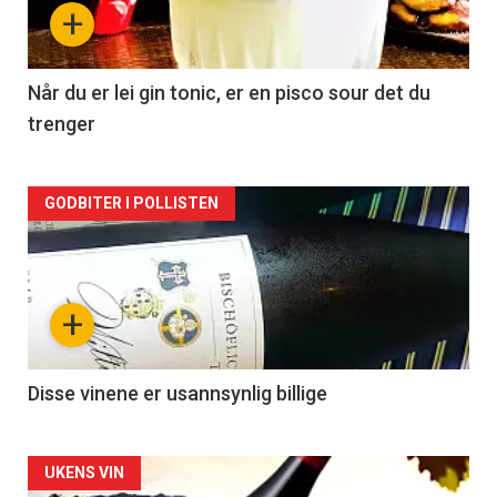
nå
+
-
2
Når du er lei gin tonic, er en pisco sour det du
trenger
Forsiden
GODBITER I POLLISTEN
akkurat
nå
+
-
3
Disse vinene er usannsynlig billige
Forsiden
UKENS VIN