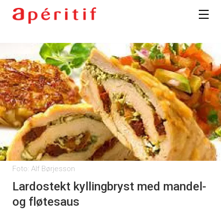
Foto: Alf Børjesson
Lardostekt kyllingbryst med mandel-
og fløtesaus