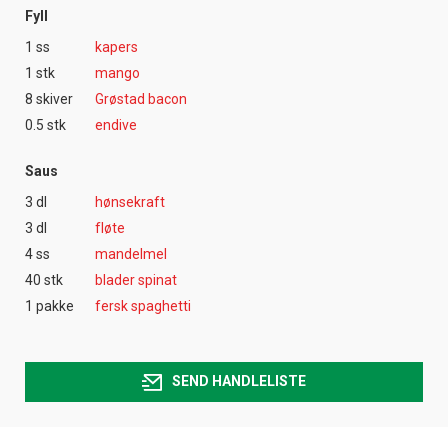
Fyll
1 ss
kapers
1 stk
mango
8 skiver
Grøstad bacon
0.5 stk
endive
Saus
3 dl
hønsekraft
3 dl
fløte
4 ss
mandelmel
40 stk
blader spinat
1 pakke
fersk spaghetti
SEND HANDLELISTE