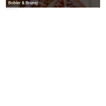
kan fritt velge hvilke du ønsker å få
Bobler & Brunsj
tilsendt.
Registrer deg