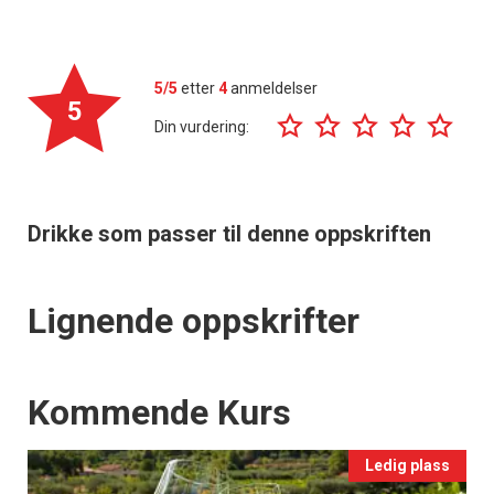
5/5
etter
4
anmeldelser
5
Din vurdering:
Drikke som passer til denne oppskriften
Lignende oppskrifter
Events
Kommende Kurs
Ledig plass