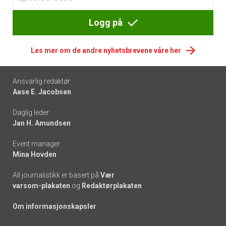
Logg på
Les mer om de andre nyhetsbrevene våre her
Footer
Ansvarlig redaktør:
Aase E. Jacobsen
-
Daglig leder:
links
Jan H. Amundsen
Event manager:
Mina Hovden
All journalistikk er basert på
Vær
varsom-plakaten
og
Redaktørplakaten
Om informasjonskapsler