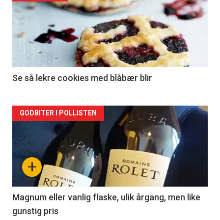
akkurat
nå
-
2
Se så lekre cookies med blåbær blir
Forsiden
GODBITER I POLLISTEN
akkurat
nå
+
-
3
Magnum eller vanlig flaske, ulik årgang, men like
gunstig pris