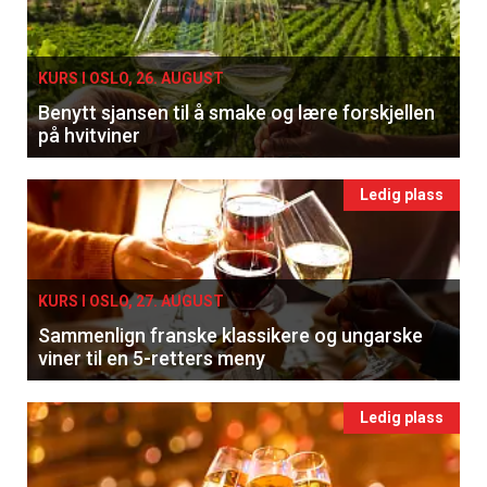
KURS I OSLO, 26. AUGUST
Benytt sjansen til å smake og lære forskjellen
på hvitviner
Ledig plass
KURS I OSLO, 27. AUGUST
Sammenlign franske klassikere og ungarske
viner til en 5-retters meny
Ledig plass