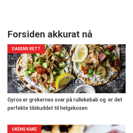
Forsiden akkurat nå
DAGENS RETT
Gyros er grekernes svar på rullekebab og er det
perfekte tilskuddet til helgekosen
Forsiden
UKENS KAKE