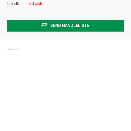
0.5 stk
rød chili
SEND HANDLELISTE