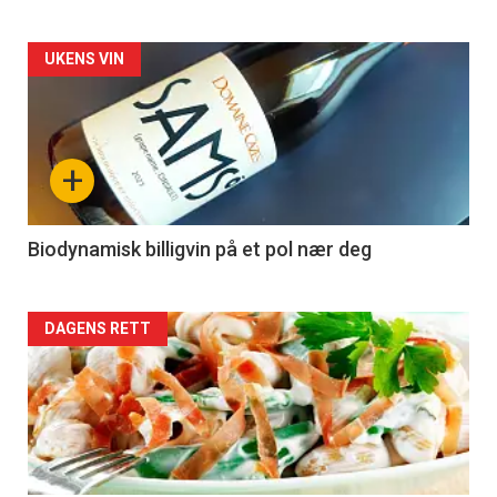
Forsiden
UKENS VIN
akkurat
nå
+
-
4
Biodynamisk billigvin på et pol nær deg
Forsiden
DAGENS RETT
akkurat
nå
-