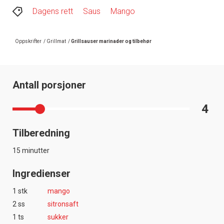
Dagens rett
Saus
Mango
Oppskrifter
/
Grillmat
/
Grillsauser marinader og tilbehør
Antall porsjoner
4
Tilberedning
15 minutter
Ingredienser
1 stk
mango
2 ss
sitronsaft
1 ts
sukker