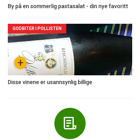
5
By på en sommerlig pastasalat - din nye favoritt
Forsiden
GODBITER I POLLISTEN
akkurat
nå
+
-
6
Disse vinene er usannsynlig billige