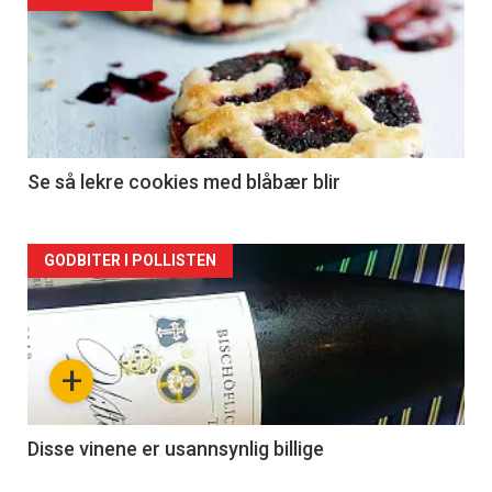
Se så lekre cookies med blåbær blir
Forsiden
GODBITER I POLLISTEN
akkurat
nå
+
-
2
Disse vinene er usannsynlig billige