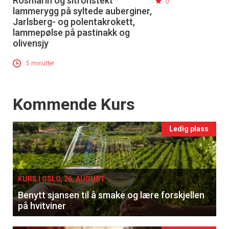
Rosmarin og sitronstekt
0
lammerygg på syltede auberginer,
Jarlsberg- og polentakrokett,
lammepølse på pastinakk og
olivensjy
5 minutter
Events
Kommende Kurs
Ledig plass
KURS I OSLO, 26. AUGUST
Benytt sjansen til å smake og lære forskjellen
på hvitviner