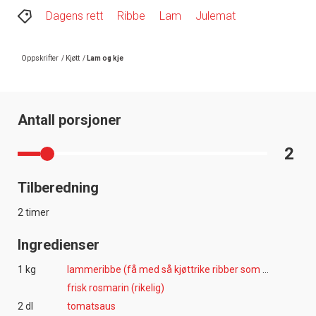
Dagens rett
Ribbe
Lam
Julemat
Oppskrifter
/
Kjøtt
/
Lam og kje
Antall porsjoner
2
Tilberedning
2 timer
Ingredienser
1 kg
lammeribbe (få med så kjøttrike ribber som mulig)
frisk rosmarin (rikelig)
2 dl
tomatsaus