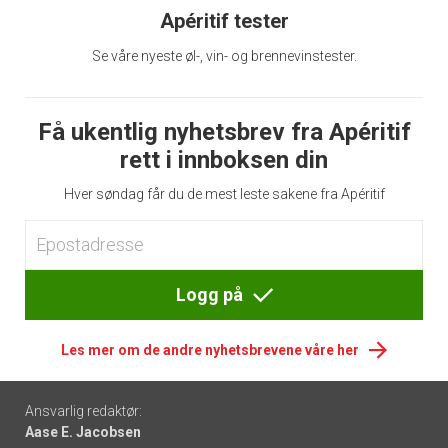
Apéritif tester
Se våre nyeste øl-, vin- og brennevinstester.
Få ukentlig nyhetsbrev fra Apéritif
rett i innboksen din
Hver søndag får du de mest leste sakene fra Apéritif
Logg på
Les mer om de andre nyhetsbrevene våre her
Footer
Ansvarlig redaktør:
Aase E. Jacobsen
-