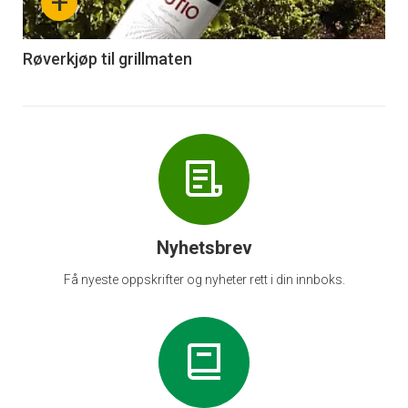
+
-
6
Røverkjøp til grillmaten
Nyhetsbrev
Få nyeste oppskrifter og nyheter rett i din innboks.