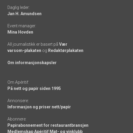
Daglig leder:
links
Jan H. Amundsen
Event manager:
Mina Hovden
All journalistikk er basert på
Vær
varsom-plakaten
og
Redaktørplakaten
Om informasjonskapsler
Om Apéritif:
På nett og papir siden 1995
Annonsere:
Informasjon og priser nett/papir
Abonnere:
Papirabonnement for restaurantbransjen
Medlemskap Apéritif Mat- og vinklubb