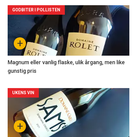
Forsiden
GODBITER I POLLISTEN
akkurat
nå
+
-
3
Magnum eller vanlig flaske, ulik årgang, men like
gunstig pris
Forsiden
UKENS VIN
akkurat
nå
+
-