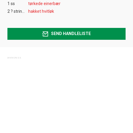
1 ss
tørkede einerbær
2 ? string:fedd ?
hakket hvitløk
SEND HANDLELISTE