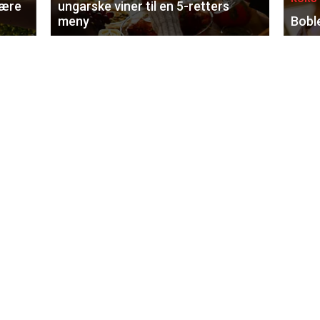
lære
ungarske viner til en 5-retters
meny
Bobl