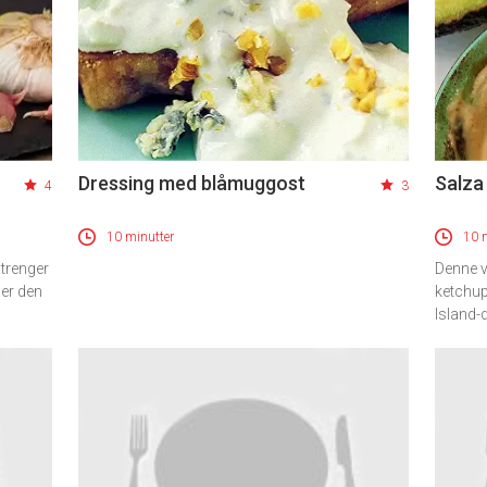
Dressing med blåmuggost
Salza
4
3
10 minutter
10 
 trenger
Denne 
ger den
ketchup
Island-