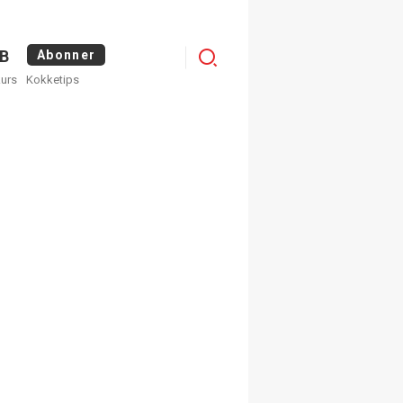
Logg
B
Abonner
kurs
Kokketips
inn
egistrer deg