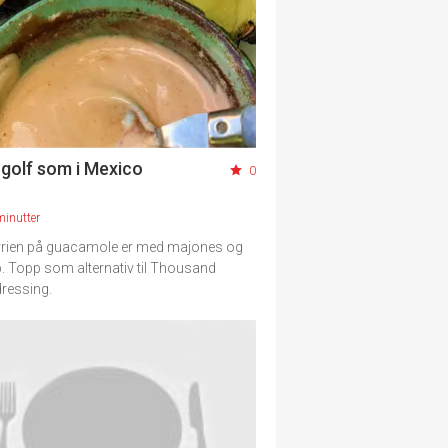
 golf som i Mexico
0
minutter
vrien på guacamole er med majones og
. Topp som alternativ til Thousand
dressing.