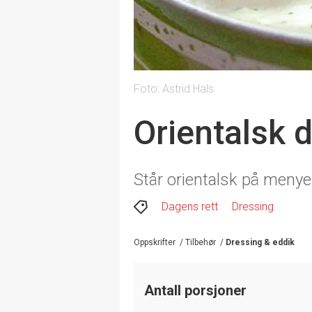
Foto: Astrid Hals
Orientalsk 
Står orientalsk på menye
Dagens rett
Dressing
Oppskrifter
/
Tilbehør
/
Dressing & eddik
Antall porsjoner