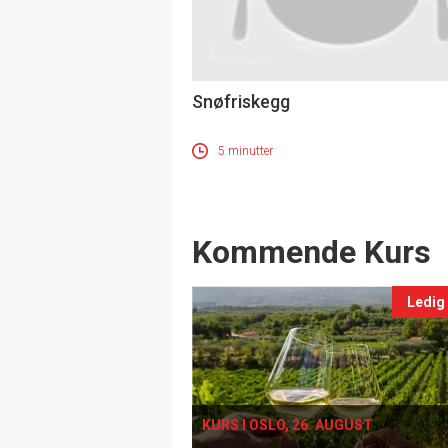
Snøfriskegg
5 minutter
Events
Kommende Kurs
Ledig
KURS I OSLO, 26. AUGUST