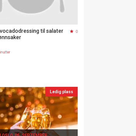
avocadodressing til salater
0
ønnsaker
nutter
Ledig plass
I OSLO, 05. SEPTEMBER