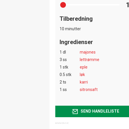
Tilberedning
10 minutter
Ingredienser
1 dl
majones
3 ss
lettrømme
1 stk
eple
0.5 stk
løk
2 ts
karri
1 ss
sitronsaft
SEND HANDLELISTE