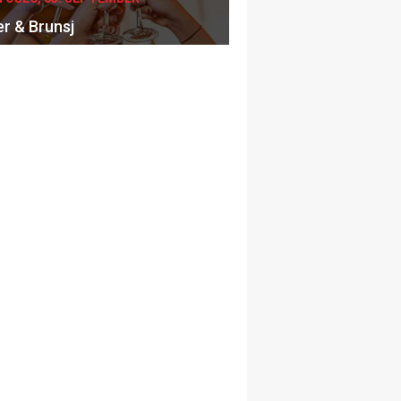
er & Brunsj