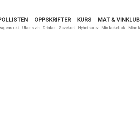
POLLISTEN
OPPSKRIFTER
KURS
MAT & VINKLUB
Menu
Dagens rett
Ukens vin
Drinker
Gavekort
Nyhetsbrev
Min kokebok
Mine 
R