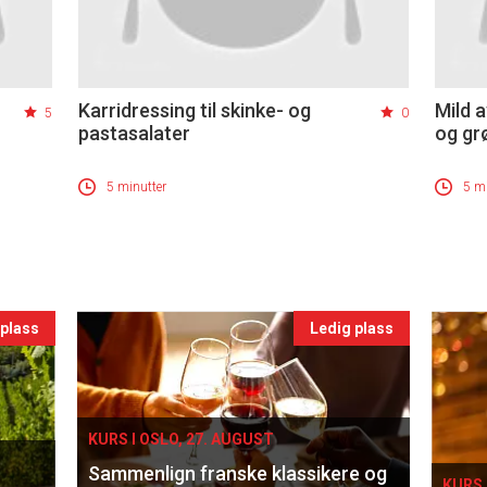
Karridressing til skinke- og
Mild 
5
0
pastasalater
og gr
5 minutter
5 mi
 plass
Ledig plass
KURS I OSLO, 27. AUGUST
Sammenlign franske klassikere og
KURS 