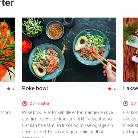
ter
Poke bowl
Lakse
4
4
20 minutter
20 
g mors
Pokè bowl eller Pokèbolle er for mange den nye
Her kom
sushien og en stor konkurrent til fredagstacoen.
avokad
Her kan hele familen trikse og mikse og lage sin
brødris
egen favoritt. Raskt og lage, utrolig godt og
på top