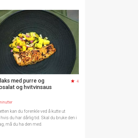
 laks med purre og
4
salat og hvitvinsaus
minutter
etten kan du forenkle ved å kutte ut
vis du har dårlig tid. Skal du bruke den i
 lag, må du ha den med.