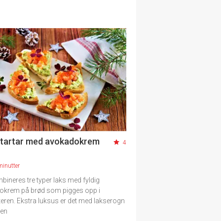
tartar med avokadokrem
4
minutter
bineres tre typer laks med fyldig
okrem på brød som pigges opp i
teren. Ekstra luksus er det med lakserogn
pen