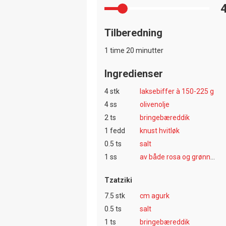
Tilberedning
1 time 20 minutter
Ingredienser
4 stk
laksebiffer à 150-225 g
4 ss
olivenolje
2 ts
bringebæreddik
1 fedd
knust hvitløk
0.5 ts
salt
1 ss
av både rosa og grønne pepperkorn
Tzatziki
7.5 stk
cm agurk
0.5 ts
salt
1 ts
bringebæreddik