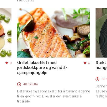
næringsrikt.
Grillet laksefilet med
Stekt
0
4
jordskokkpure og valnøtt-
mango
sjampinjongolje
30 
40 minutter
Denne r
Det er ikke mye som skal til for å forvandle denne
sausen h
til en «proff» rett. Likevel er den svært enkel å
festlig
tilberede.