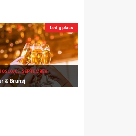
Ledig plass
I OSLO, 05. SEPTEMBER
er & Brunsj