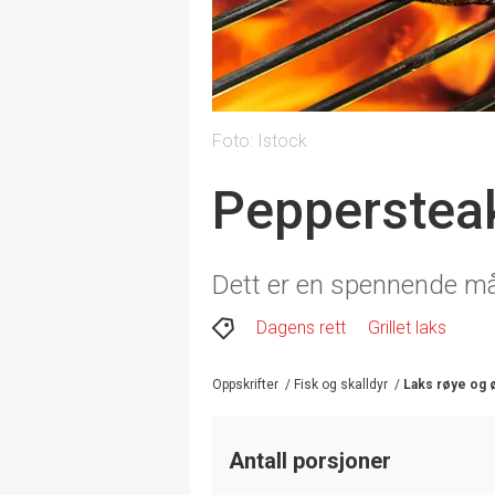
Foto: Istock
Peppersteak
Dett er en spennende måte
Dagens rett
Grillet laks
Oppskrifter
/
Fisk og skalldyr
/
Laks røye og 
Antall porsjoner