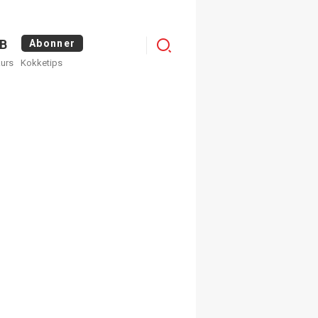
Logg
B
Abonner
kurs
Kokketips
inn
×
ge nyhetsbrev fra
Apéritif
 ukentlige nyhetsbrev. Du
 hvilke du ønsker å få
egistrer deg