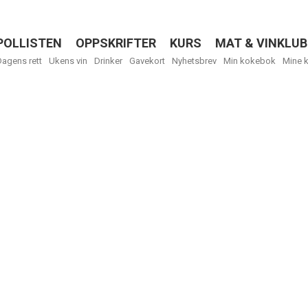
POLLISTEN
OPPSKRIFTER
KURS
MAT & VINKLUB
Menu
Dagens rett
Ukens vin
Drinker
Gavekort
Nyhetsbrev
Min kokebok
Mine 
Få ukentli
Vi tilbyr flere
kan fritt velge
tilsendt.
R