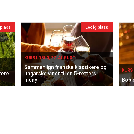
 plass
Ledig plass
KURS I OSLO, 27. AUGUST
Sammenlign franske klassikere og
KURS 
lære
ungarske viner til en 5-retters
meny
Bobl