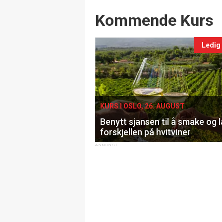
Events
Kommende Kurs
Ledig
KURS I OSLO, 26. AUGUST
Benytt sjansen til å smake og 
forskjellen på hvitviner