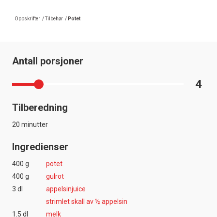
Oppskrifter
/
Tilbehør
/
Potet
Antall porsjoner
4
Tilberedning
20 minutter
Ingredienser
400 g
potet
400 g
gulrot
3 dl
appelsinjuice
strimlet skall av ½ appelsin
1.5 dl
melk