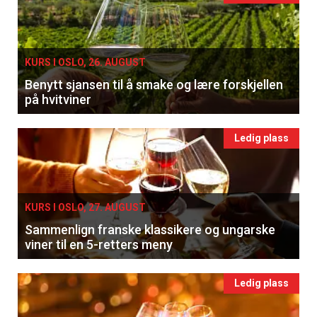
Vi tilbyr flere ukentlige nyhetsbrev. Du
kan fritt velge hvilke du ønsker å få
tilsendt.
KURS I OSLO, 26. AUGUST
Benytt sjansen til å smake og lære forskjellen
på hvitviner
Registrer deg
Ledig plass
KURS I OSLO, 27. AUGUST
Sammenlign franske klassikere og ungarske
viner til en 5-retters meny
Ledig plass