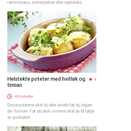
rømmesaus, wienerpølser eller røykelaks.
Helstekte poteter med hvitløk og
4
timian
40 minutter
Disse potetene skal du ikke skrelle før du legger
de i formen. Før de skal i ovnene skal de få følge
av godsaker.