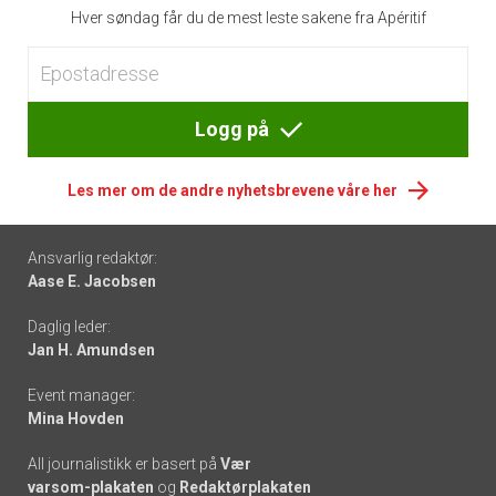
Hver søndag får du de mest leste sakene fra Apéritif
Logg på
Les mer om de andre nyhetsbrevene våre her
Footer
Ansvarlig redaktør:
Aase E. Jacobsen
-
Daglig leder:
links
Jan H. Amundsen
Event manager:
Mina Hovden
All journalistikk er basert på
Vær
varsom-plakaten
og
Redaktørplakaten