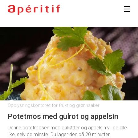
Opplysningskontoret for frukt og grønnsaker
Potetmos med gulrot og appelsin
Denne potetmosen med gulrøtter og appelsin vil de alle
like, selv de minste. Du lager den på 20 minutter.