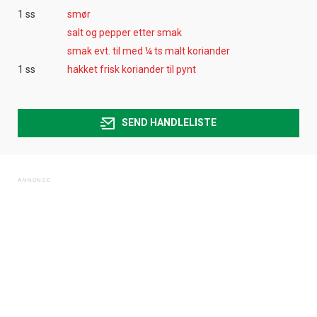
1 ss
smør
salt og pepper etter smak
smak evt. til med ¼ ts malt koriander
1 ss
hakket frisk koriander til pynt
SEND HANDLELISTE