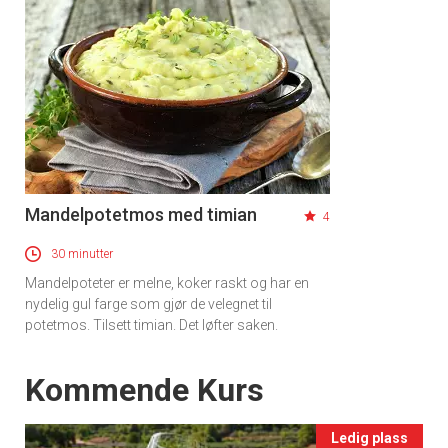
Mandelpotetmos med timian
4
30 minutter
Mandelpoteter er melne, koker raskt og har en
nydelig gul farge som gjør de velegnet til
potetmos. Tilsett timian. Det løfter saken.
×
Events
Kommende Kurs
Få ukentlige nyhetsbrev fra
Apéritif
Ledig plass