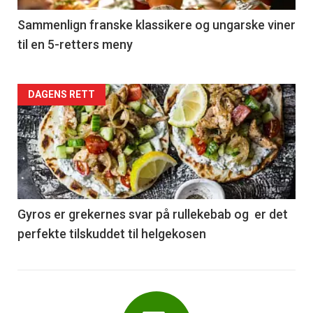
5
Sammenlign franske klassikere og ungarske viner
til en 5-retters meny
Forsiden
DAGENS RETT
akkurat
nå
-
6
Gyros er grekernes svar på rullekebab og er det
perfekte tilskuddet til helgekosen