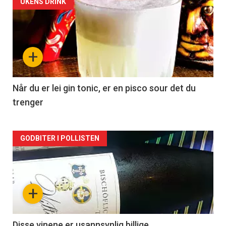
Forsiden
UKENS DRINK
akkurat
nå
+
-
2
Når du er lei gin tonic, er en pisco sour det du
trenger
Forsiden
GODBITER I POLLISTEN
akkurat
nå
+
-
3
Disse vinene er usannsynlig billige