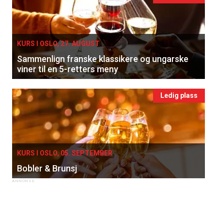
×
Få ukentlige nyhetsbrev fra
KURS I OSLO, 27. AUGUST
Apéritif
Sammenlign franske klassikere og ungarske
Vi tilbyr flere ukentlige nyhetsbrev. Du
viner til en 5-retters meny
kan fritt velge hvilke du ønsker å få
tilsendt.
Ledig plass
Registrer deg
KURS I OSLO, 05. SEPTEMBER
Bobler & Brunsj