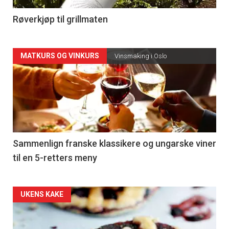
4
Røverkjøp til grillmaten
Forsiden
MATKURS OG VINKURS
Vinsmaking i Oslo
akkurat
nå
-
5
Sammenlign franske klassikere og ungarske viner
til en 5-retters meny
Forsiden
UKENS KAKE
akkurat