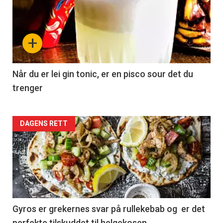
+
Når du er lei gin tonic, er en pisco sour det du
trenger
Forsiden
DAGENS RETT
akkurat
nå
-
2
Gyros er grekernes svar på rullekebab og er det
perfekte tilskuddet til helgekosen