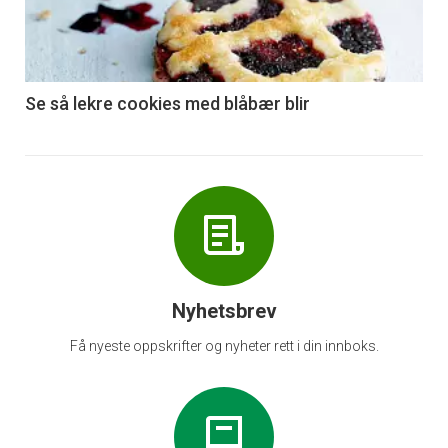
nå
-
6
Se så lekre cookies med blåbær blir
Nyhetsbrev
Få nyeste oppskrifter og nyheter rett i din innboks.