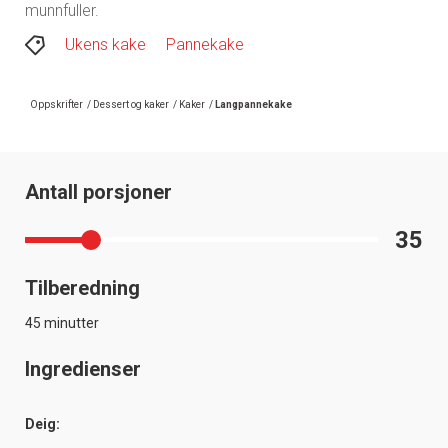
munnfuller.
Ukens kake
Pannekake
Oppskrifter
/
Dessert og kaker
/
Kaker
/
Langpannekake
Antall porsjoner
35
Tilberedning
45 minutter
Ingredienser
Deig: