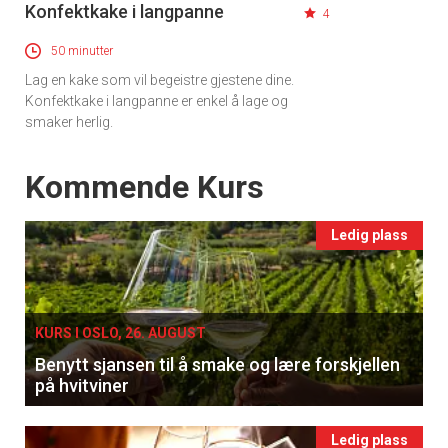
Konfektkake i langpanne
4
50 minutter
Lag en kake som vil begeistre gjestene dine.
Konfektkake i langpanne er enkel å lage og
smaker herlig.
Events
Kommende Kurs
Ledig plass
KURS I OSLO, 26. AUGUST
Benytt sjansen til å smake og lære forskjellen
på hvitviner
Ledig plass