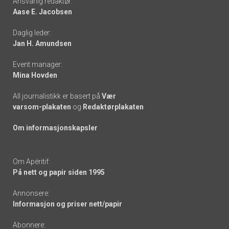
Ansvarlig redaktør:
Aase E. Jacobsen
-
Daglig leder:
links
Jan H. Amundsen
Event manager:
Mina Hovden
All journalistikk er basert på
Vær
varsom-plakaten
og
Redaktørplakaten
Om informasjonskapsler
Om Apéritif:
På nett og papir siden 1995
Annonsere:
Informasjon og priser nett/papir
Abonnere: