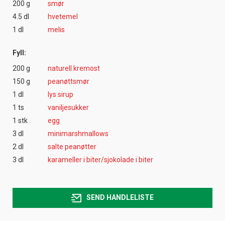
200 g
smør
4.5 dl
hvetemel
1 dl
melis
Fyll:
200 g
naturell kremost
150 g
peanøttsmør
1 dl
lys sirup
1 ts
vaniljesukker
1 stk
egg
3 dl
minimarshmallows
2 dl
salte peanøtter
3 dl
karameller i biter/sjokolade i biter
SEND HANDLELISTE