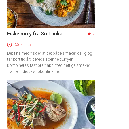
Fiskecurry fra Sri Lanka
4
30 minutter
Det fine med fisk er at det både smaker deilig og
tar kort tid å tilberede. I denne curryen
kombineres fast breiflabb med heftige smaker
fra det indiske subkontinentet.