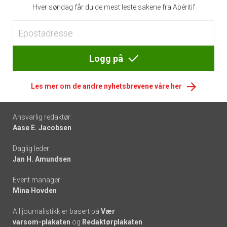
Hver søndag får du de mest leste sakene fra Apéritif
Logg på
Les mer om de andre nyhetsbrevene våre her
Footer
Ansvarlig redaktør:
Aase E. Jacobsen
-
Daglig leder:
links
Jan H. Amundsen
Event manager:
Mina Hovden
All journalistikk er basert på
Vær
varsom-plakaten
og
Redaktørplakaten