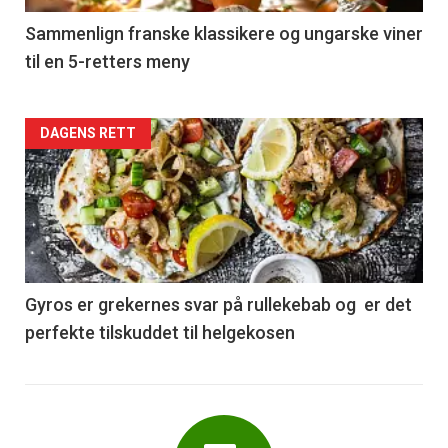
5
Sammenlign franske klassikere og ungarske viner
til en 5-retters meny
Forsiden
DAGENS RETT
akkurat
nå
-
6
Gyros er grekernes svar på rullekebab og er det
perfekte tilskuddet til helgekosen