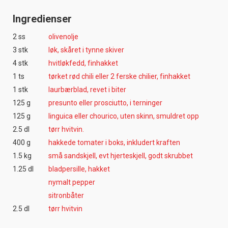
Ingredienser
2 ss
olivenolje
3 stk
løk, skåret i tynne skiver
4 stk
hvitløkfedd, finhakket
1 ts
tørket rød chili eller 2 ferske chilier, finhakket
1 stk
laurbærblad, revet i biter
125 g
presunto eller prosciutto, i terninger
125 g
linguica eller chourico, uten skinn, smuldret opp
2.5 dl
tørr hvitvin.
400 g
hakkede tomater i boks, inkludert kraften
1.5 kg
små sandskjell, evt hjerteskjell, godt skrubbet
1.25 dl
bladpersille, hakket
nymalt pepper
sitronbåter
2.5 dl
tørr hvitvin