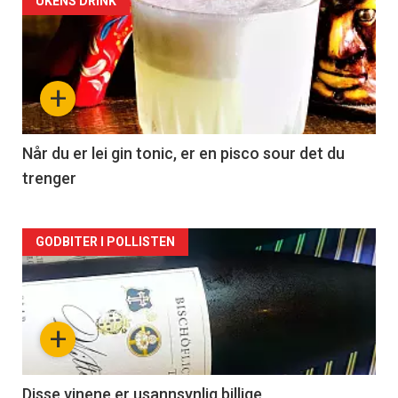
Forsiden
UKENS DRINK
akkurat
nå
+
-
2
Når du er lei gin tonic, er en pisco sour det du
trenger
Forsiden
GODBITER I POLLISTEN
akkurat
nå
+
-
3
Disse vinene er usannsynlig billige