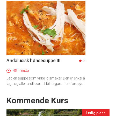
Andalusisk hønsesuppe III
5
45 minutter
Lag en suppe som virkelig smaker. Den er enkel å
lage og alle rundt bordet bil bli garantert fornøyd.
×
Events
Kommende Kurs
Få ukentlige nyhetsbrev fra
Apéritif
Ledig plass