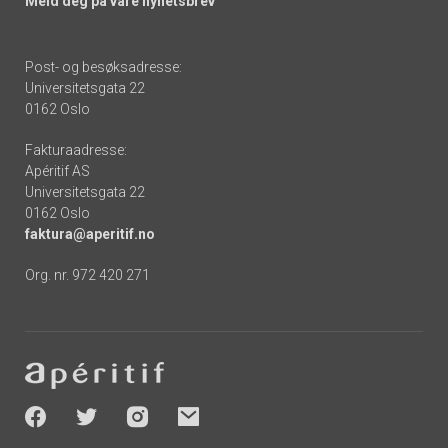
Meld deg på våre nyhetsbrev
Post- og besøksadresse:
Universitetsgata 22
0162 Oslo
Fakturaadresse:
Apéritif AS
Universitetsgata 22
0162 Oslo
faktura@aperitif.no
Org. nr. 972 420 271
Footer
-
socials