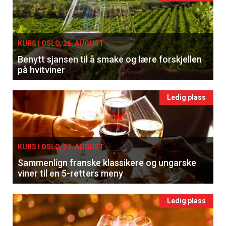
Vi tilbyr flere ukentlige nyhetsbrev. Du
kan fritt velge hvilke du ønsker å få
tilsendt.
KURS I OSLO, 26. AUGUST
Benytt sjansen til å smake og lære forskjellen
på hvitviner
Registrer deg
Ledig plass
KURS I OSLO, 27. AUGUST
Sammenlign franske klassikere og ungarske
viner til en 5-retters meny
Ledig plass