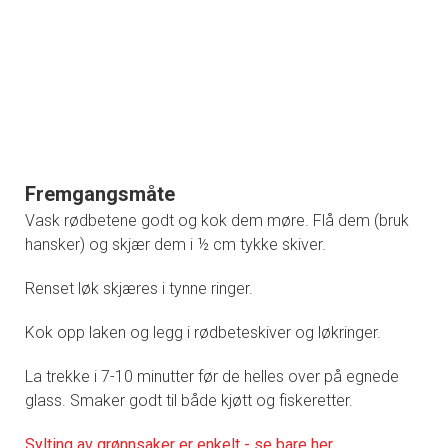
Fremgangsmåte
Vask rødbetene godt og kok dem møre. Flå dem (bruk
hansker) og skjær dem i ½ cm tykke skiver.
Renset løk skjæres i tynne ringer.
Kok opp laken og legg i rødbeteskiver og løkringer.
La trekke i 7-10 minutter før de helles over på egnede
glass. Smaker godt til både kjøtt og fiskeretter.
Sylting av grønnsaker er enkelt - se bare her