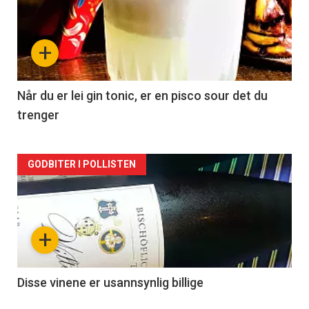
akkurat
nå
+
-
2
Når du er lei gin tonic, er en pisco sour det du
trenger
Forsiden
GODBITER I POLLISTEN
akkurat
nå
+
-
3
Disse vinene er usannsynlig billige