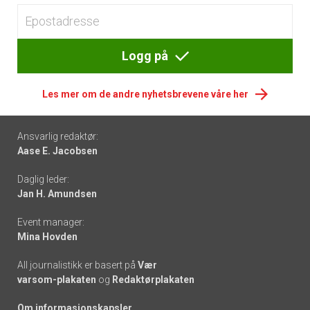
Logg på
Les mer om de andre nyhetsbrevene våre her
Footer
Ansvarlig redaktør:
Aase E. Jacobsen
-
Daglig leder:
links
Jan H. Amundsen
Event manager:
Mina Hovden
All journalistikk er basert på
Vær
varsom-plakaten
og
Redaktørplakaten
Om informasjonskapsler