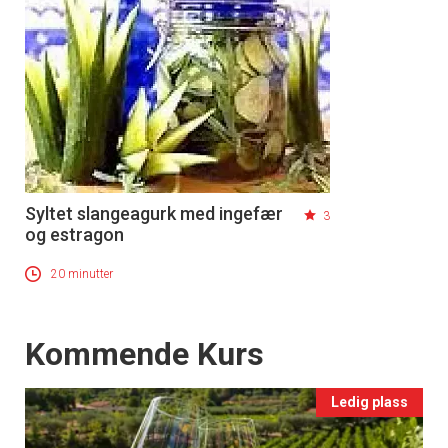
Syltet slangeagurk med ingefær
3
og estragon
20 minutter
Events
Kommende Kurs
Ledig plass