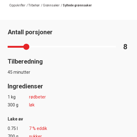
Oppskrifter
/
Tilbehør
/
Grønnsaker
/
Syltede grønnsaker
Antall porsjoner
8
Tilberedning
45 minutter
Ingredienser
1 kg
rødbeter
300 g
løk
Lake av
0.75 l
7 % eddik
700 g
sukker