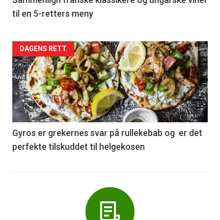
5
til en 5-retters meny
Forsiden
DAGENS RETT
akkurat
nå
-
6
Gyros er grekernes svar på rullekebab og er det
perfekte tilskuddet til helgekosen