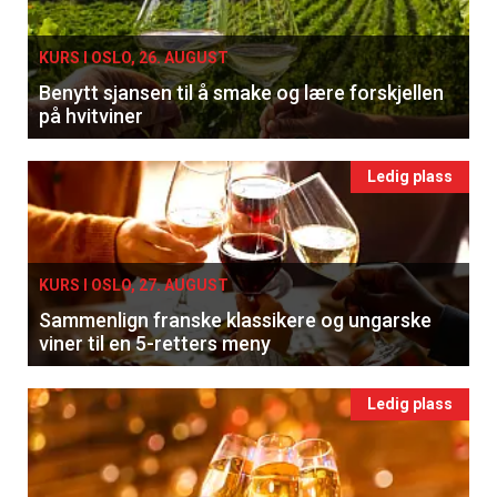
KURS I OSLO, 26. AUGUST
Benytt sjansen til å smake og lære forskjellen
på hvitviner
Ledig plass
KURS I OSLO, 27. AUGUST
Sammenlign franske klassikere og ungarske
viner til en 5-retters meny
Ledig plass