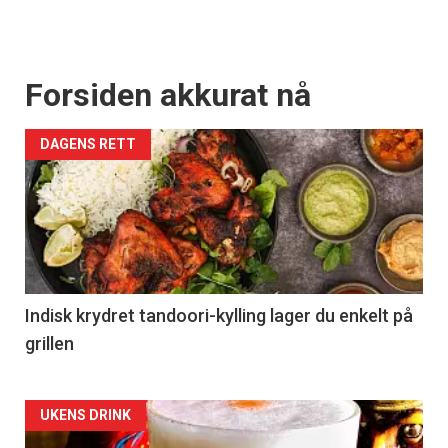
Forsiden akkurat nå
DAGENS RETT
Indisk krydret tandoori-kylling lager du enkelt på
grillen
Forsiden
UKENS DRINK