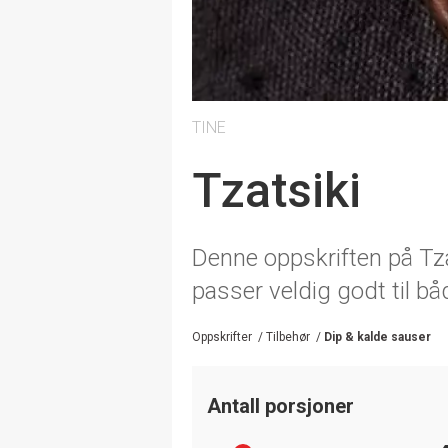
TINE
Tzatsiki
Denne oppskriften på Tzat
passer veldig godt til båd
Oppskrifter
/
Tilbehør
/
Dip & kalde sauser
Antall porsjoner