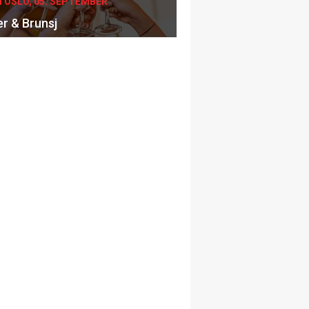
I OSLO, 05. SEPTEMBER
er & Brunsj