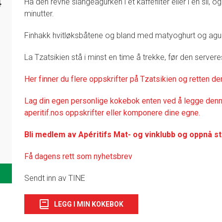
4
Ha den revne slangeagurken i et kaffefilter eller i en sil, o
minutter.
Finhakk hvitløksbåtene og bland med matyoghurt og agur
La Tzatsikien stå i minst en time å trekke, før den servere
Her finner du flere oppskrifter på Tzatsikien og retten de
Lag din egen personlige kokebok enten ved å legge denne
aperitif.nos oppskrifter eller komponere dine egne.
Bli medlem av Apéritifs Mat- og vinklubb og oppnå s
Få dagens rett som nyhetsbrev
Sendt inn av TINE
LEGG I MIN KOKEBOK