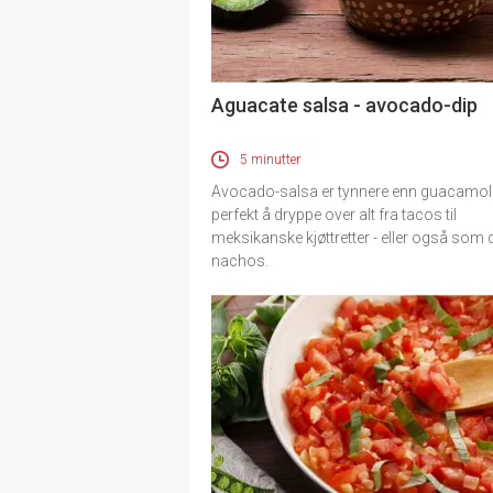
Aguacate salsa - avocado-dip
5 minutter
Avocado-salsa er tynnere enn guacamol
perfekt å dryppe over alt fra tacos til
meksikanske kjøttretter - eller også som di
nachos.