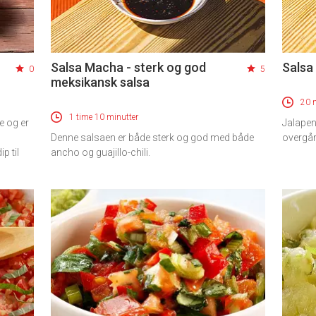
Salsa Macha - sterk og god
Salsa
0
5
meksikansk salsa
20 
1 time 10 minutter
e og er
Jalapen
Denne salsaen er både sterk og god med både
overgår
p til
ancho og guajillo-chili.