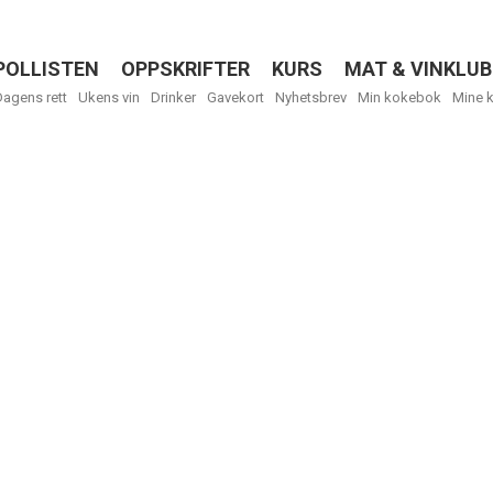
POLLISTEN
OPPSKRIFTER
KURS
MAT & VINKLUB
Menu
Dagens rett
Ukens vin
Drinker
Gavekort
Nyhetsbrev
Min kokebok
Mine 