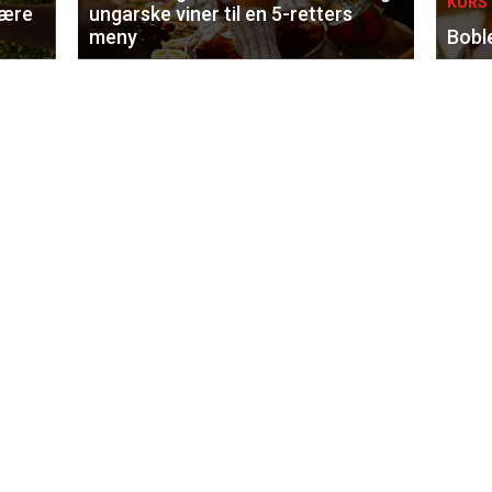
KURS 
lære
ungarske viner til en 5-retters
meny
Bobl