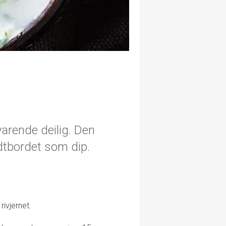
varende deilig. Den
oldtbordet som dip.
rivjernet.