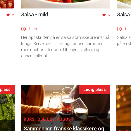
Salsa - mild
Salsa 
3
5
1 time
1 ti
Her oppskriften på en salsa som ikke brenner på
Salsa er
tunga. Server den til fredagstacoen sammen
på en sk
med nachos eller som tilbehør til pølser, og
annen grillmat.
 plass
Ledig plass
KURS I OSLO, 27. AUGUST
Sammenlign franske klassikere og