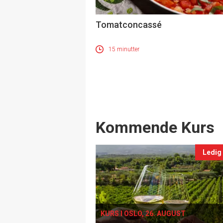
Tomatconcassé
15 minutter
Events
Kommende Kurs
Ledig
KURS I OSLO, 26. AUGUST