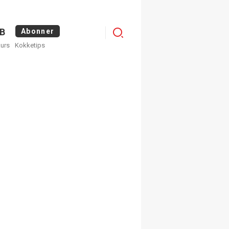
Logg
B
Abonner
kurs
Kokketips
inn