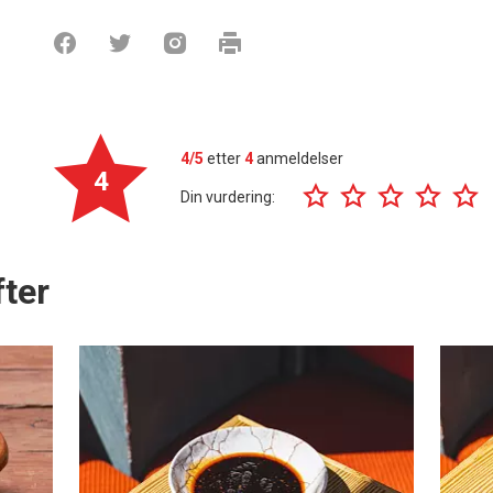
4/5
etter
4
anmeldelser
4
Din vurdering:
ter