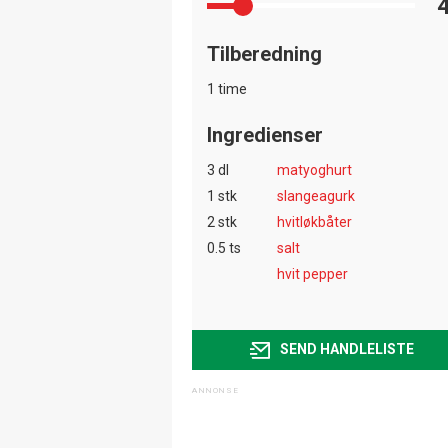
Tilberedning
1 time
Ingredienser
3 dl
matyoghurt
1 stk
slangeagurk
2 stk
hvitløkbåter
0.5 ts
salt
hvit pepper
SEND HANDLELISTE