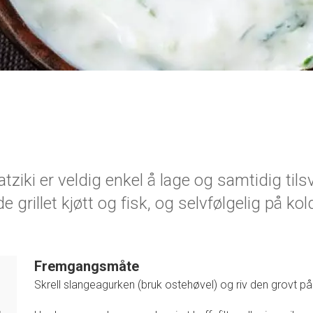
ziki er veldig enkel å lage og samtidig tils
e grillet kjøtt og fisk, og selvfølgelig på k
Fremgangsmåte
Skrell slangeagurken (bruk ostehøvel) og riv den grovt på 