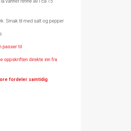
g la vannet renne av i ca 15
k. Smak til med salt og pepper.
s.
n passer til
 oppskriften direkte inn fra
tore fordeler samtidig