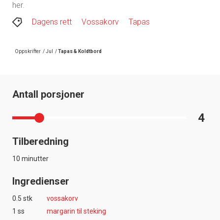
her.
Dagens rett
Vossakorv
Tapas
Oppskrifter
/
Jul
/
Tapas & Koldtbord
Antall porsjoner
4
Tilberedning
10 minutter
Ingredienser
0.5 stk
vossakorv
1 ss
margarin til steking