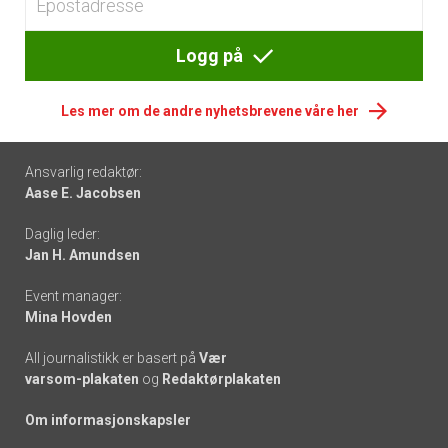
Logg på
Les mer om de andre nyhetsbrevene våre her
Footer
Ansvarlig redaktør:
Aase E. Jacobsen
-
Daglig leder:
links
Jan H. Amundsen
Event manager:
Mina Hovden
All journalistikk er basert på
Vær
varsom-plakaten
og
Redaktørplakaten
Om informasjonskapsler