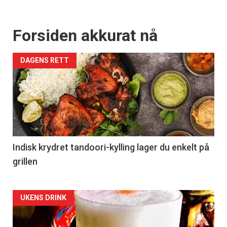
Forsiden akkurat nå
DAGENS RETT
Indisk krydret tandoori-kylling lager du enkelt på
grillen
Forsiden
UKENS DRINK
akkurat