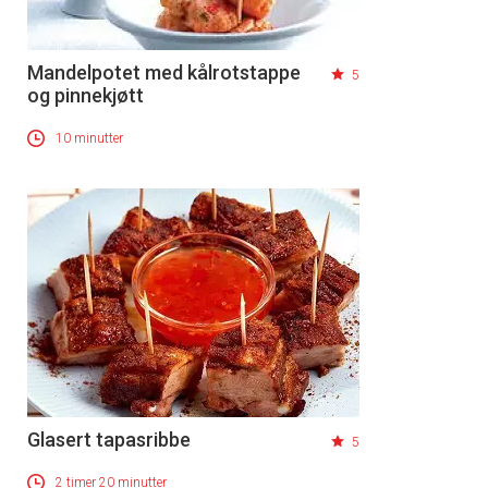
Mandelpotet med kålrotstappe
5
og pinnekjøtt
10 minutter
Glasert tapasribbe
5
2 timer 20 minutter