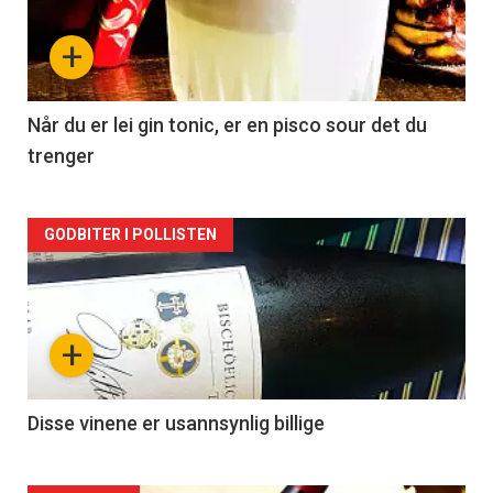
nå
+
-
2
Når du er lei gin tonic, er en pisco sour det du
trenger
Forsiden
GODBITER I POLLISTEN
akkurat
nå
+
-
3
Disse vinene er usannsynlig billige