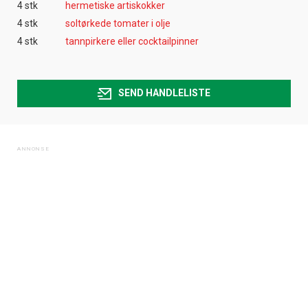
4 stk
hermetiske artiskokker
4 stk
soltørkede tomater i olje
4 stk
tannpirkere eller cocktailpinner
SEND HANDLELISTE