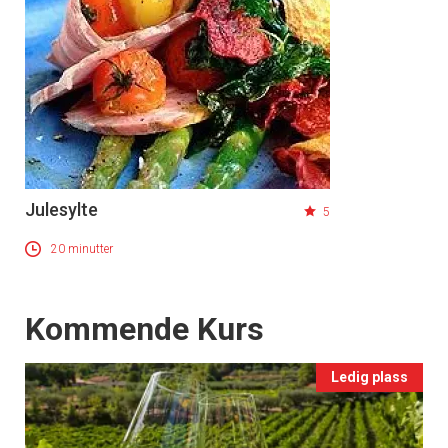
Julesylte
5
20 minutter
Events
Kommende Kurs
Ledig plass