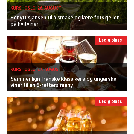
KURS I OSLO, 26. AUGUST
Benytt sjansen til å smake og lære forskjellen
på hvitviner
×
Ledig plass
Få ukentlige nyhetsbrev fra
Apéritif
Vi tilbyr flere ukentlige nyhetsbrev. Du
KURS I OSLO, 27. AUGUST
kan fritt velge hvilke du ønsker å få
Sammenlign franske klassikere og ungarske
tilsendt.
viner til en 5-retters meny
Registrer deg
Ledig plass