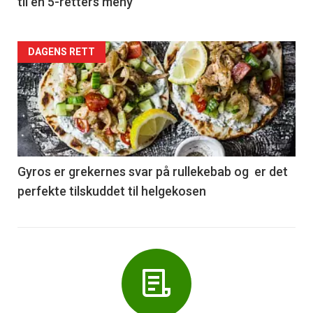
til en 5-retters meny
Forsiden
DAGENS RETT
akkurat
nå
-
6
Gyros er grekernes svar på rullekebab og er det
perfekte tilskuddet til helgekosen