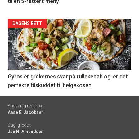
til en 5-retters meny
Forsiden
DAGENS RETT
akkurat
nå
-
6
Gyros er grekernes svar på rullekebab og er det
perfekte tilskuddet til helgekosen
Footer
Ansvarlig redaktør:
Aase E. Jacobsen
-
Daglig leder:
links
Jan H. Amundsen