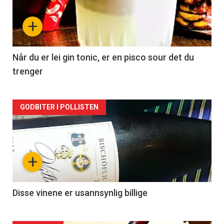
nå
+
-
2
Når du er lei gin tonic, er en pisco sour det du
trenger
Forsiden
GODBITER I POLLISTEN
akkurat
nå
+
-
3
Disse vinene er usannsynlig billige