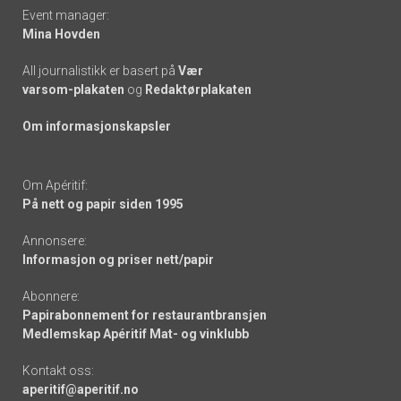
Event manager:
Mina Hovden
All journalistikk er basert på
Vær
varsom-plakaten
og
Redaktørplakaten
Om informasjonskapsler
Om Apéritif:
På nett og papir siden 1995
Annonsere:
Informasjon og priser nett/papir
Abonnere:
Papirabonnement for restaurantbransjen
Medlemskap Apéritif Mat- og vinklubb
Kontakt oss:
aperitif@aperitif.no