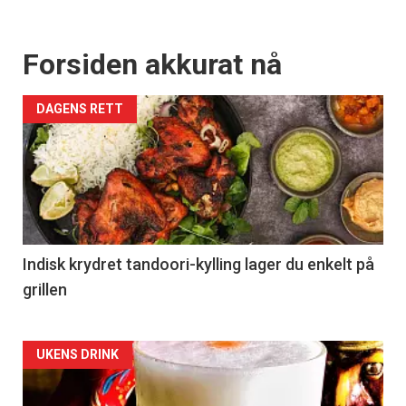
Forsiden akkurat nå
DAGENS RETT
Indisk krydret tandoori-kylling lager du enkelt på
grillen
Forsiden
UKENS DRINK
akkurat