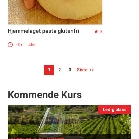
Hjemmelaget pasta glutenfri
3
40 minutter
1
2
3
Siste
Events
Kommende Kurs
Ledig plass