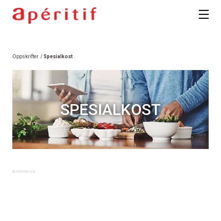
Oppskrifter
/
Spesialkost
SPESIALKOST