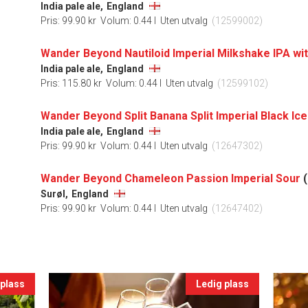
India pale ale,
England
Pris: 99.90 kr
Volum: 0.44 l
Uten utvalg
(12599002)
India pale ale,
England
Pris: 115.80 kr
Volum: 0.44 l
Uten utvalg
(12599102)
Wander Beyond Split Banana Split Imperial Black Ic
India pale ale,
England
Pris: 99.90 kr
Volum: 0.44 l
Uten utvalg
(12647302)
Wander Beyond Chameleon Passion Imperial Sour
(
Surøl,
England
Pris: 99.90 kr
Volum: 0.44 l
Uten utvalg
(12647402)
 plass
Ledig plass