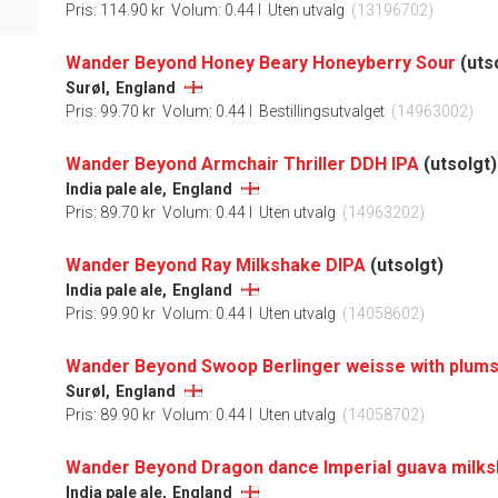
Pris: 114.90 kr
Volum: 0.44 l
Uten utvalg
(13196702)
Wander Beyond Honey Beary Honeyberry Sour
(uts
Surøl,
England
Pris: 99.70 kr
Volum: 0.44 l
Bestillingsutvalget
(14963002)
Wander Beyond Armchair Thriller DDH IPA
(utsolgt)
India pale ale,
England
Pris: 89.70 kr
Volum: 0.44 l
Uten utvalg
(14963202)
Wander Beyond Ray Milkshake DIPA
(utsolgt)
India pale ale,
England
Pris: 99.90 kr
Volum: 0.44 l
Uten utvalg
(14058602)
Wander Beyond Swoop Berlinger weisse with plums
Surøl,
England
Pris: 89.90 kr
Volum: 0.44 l
Uten utvalg
(14058702)
Wander Beyond Dragon dance Imperial guava milks
India pale ale,
England