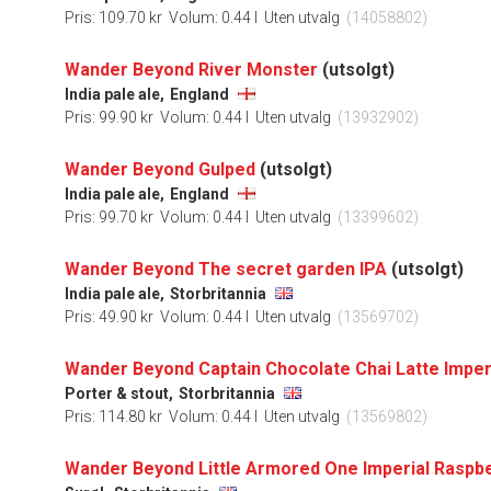
Pris: 109.70 kr
Volum: 0.44 l
Uten utvalg
(14058802)
Wander Beyond River Monster
(utsolgt)
India pale ale,
England
Pris: 99.90 kr
Volum: 0.44 l
Uten utvalg
(13932902)
Wander Beyond Gulped
(utsolgt)
India pale ale,
England
Pris: 99.70 kr
Volum: 0.44 l
Uten utvalg
(13399602)
Wander Beyond The secret garden IPA
(utsolgt)
India pale ale,
Storbritannia
Pris: 49.90 kr
Volum: 0.44 l
Uten utvalg
(13569702)
Wander Beyond Captain Chocolate Chai Latte Imperi
Porter & stout,
Storbritannia
Pris: 114.80 kr
Volum: 0.44 l
Uten utvalg
(13569802)
Wander Beyond Little Armored One Imperial Raspb