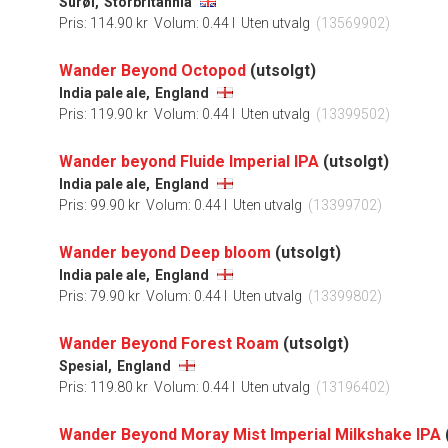
Surøl,
Storbritannia
Pris: 114.90 kr
Volum: 0.44 l
Uten utvalg
(13569902)
Wander Beyond Octopod
(utsolgt)
India pale ale,
England
Pris: 119.90 kr
Volum: 0.44 l
Uten utvalg
(13399502)
Wander beyond Fluide Imperial IPA
(utsolgt)
India pale ale,
England
Pris: 99.90 kr
Volum: 0.44 l
Uten utvalg
(13399702)
Wander beyond Deep bloom
(utsolgt)
India pale ale,
England
Pris: 79.90 kr
Volum: 0.44 l
Uten utvalg
(13399802)
Wander Beyond Forest Roam
(utsolgt)
Spesial,
England
Pris: 119.80 kr
Volum: 0.44 l
Uten utvalg
(13196402)
Wander Beyond Moray Mist Imperial Milkshake IPA