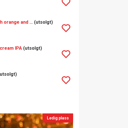
Wander Beyond Nautiloid Imperial Milkshake IPA with orange and mandarin
(utsolgt)
ecream IPA
(utsolgt)
utsolgt)
Ledig plass