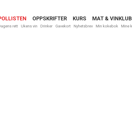
POLLISTEN
OPPSKRIFTER
KURS
MAT & VINKLUB
Menu
Dagens rett
Ukens vin
Drinker
Gavekort
Nyhetsbrev
Min kokebok
Mine 