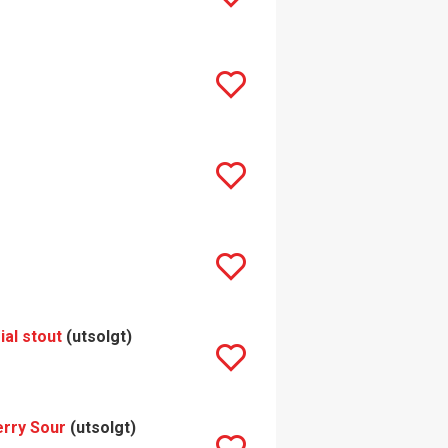
al stout
(utsolgt)
erry Sour
(utsolgt)