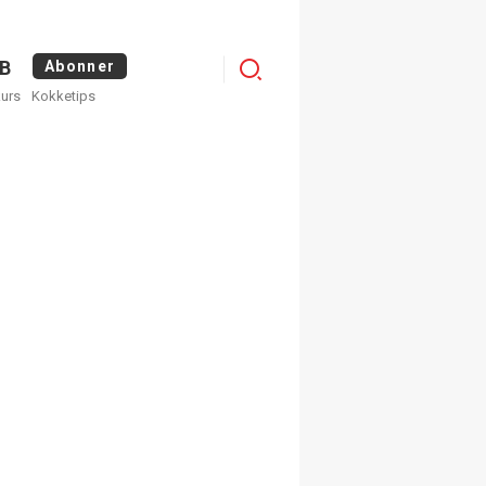
Logg
B
Abonner
kurs
Kokketips
inn