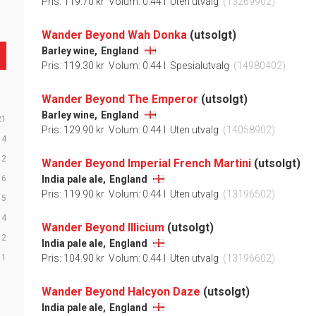
Pris: 119.70 kr
Volum: 0.44 l
Uten utvalg
(13269902)
Wander Beyond Wah Donka
(utsolgt)
Barley wine,
England
Pris: 119.30 kr
Volum: 0.44 l
Spesialutvalg
(14980402)
Wander Beyond The Emperor
(utsolgt)
Barley wine,
England
21
Pris: 129.90 kr
Volum: 0.44 l
Uten utvalg
(14058902)
14
12
Wander Beyond Imperial French Martini
(utsolgt)
6
India pale ale,
England
Pris: 119.90 kr
Volum: 0.44 l
Uten utvalg
(13196502)
5
4
Wander Beyond Illicium
(utsolgt)
2
India pale ale,
England
1
Pris: 104.90 kr
Volum: 0.44 l
Uten utvalg
(13196602)
Wander Beyond Halcyon Daze
(utsolgt)
India pale ale,
England