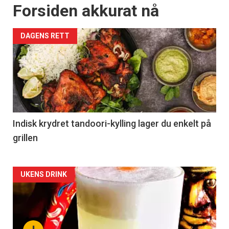
Forsiden akkurat nå
DAGENS RETT
Indisk krydret tandoori-kylling lager du enkelt på
grillen
Forsiden
UKENS DRINK
akkurat
nå