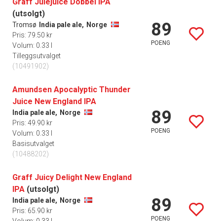
Graff Julejuice Dobbel IPA
(utsolgt)
89
Tromsø
India pale ale,
Norge
Pris: 79.50 kr
POENG
Volum: 0.33 l
Tilleggsutvalget
(10491902)
Amundsen Apocalyptic Thunder
Juice New England IPA
89
India pale ale,
Norge
Pris: 49.90 kr
POENG
Volum: 0.33 l
Basisutvalget
(10488202)
Graff Juicy Delight New England
IPA
(utsolgt)
89
India pale ale,
Norge
Pris: 65.90 kr
POENG