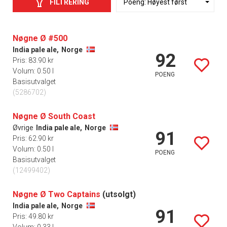
FILTRERING
Nøgne Ø #500
India pale ale,
Norge
92
Pris: 83.90 kr
Volum: 0.50 l
POENG
Basisutvalget
(5286702)
Nøgne Ø South Coast
Øvrige
India pale ale,
Norge
91
Pris: 62.90 kr
Volum: 0.50 l
POENG
Basisutvalget
(12499402)
Nøgne Ø Two Captains
(utsolgt)
India pale ale,
Norge
91
Pris: 49.80 kr