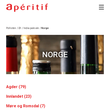
Pollisten
/
Øl
/
India pale ale
/
Norge
NORGE
Agder (79)
Innlandet (23)
Møre og Romsdal (7)