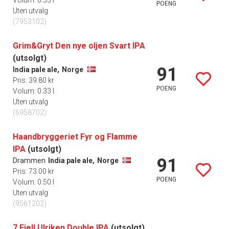
Volum: 0.33 l
POENG
Uten utvalg
(7953102)
Grim&Gryt Den nye oljen Svart IPA
(utsolgt)
91
India pale ale,
Norge
Pris: 39.80 kr
POENG
Volum: 0.33 l
Uten utvalg
(6958702)
Haandbryggeriet Fyr og Flamme
IPA
(utsolgt)
91
Drammen
India pale ale,
Norge
Pris: 73.00 kr
POENG
Volum: 0.50 l
Uten utvalg
(9561202)
7 Fjell Ulriken Double IPA
(utsolgt)