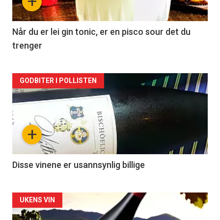
+
-
2
Når du er lei gin tonic, er en pisco sour det du
trenger
Forsiden
GODBITER I POLLISTEN
akkurat
nå
+
-
3
Disse vinene er usannsynlig billige
Forsiden
UKENS VIN