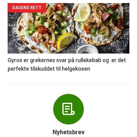
Forsiden
DAGENS RETT
akkurat
nå
-
6
Gyros er grekernes svar på rullekebab og er det
perfekte tilskuddet til helgekosen
Nyhetsbrev