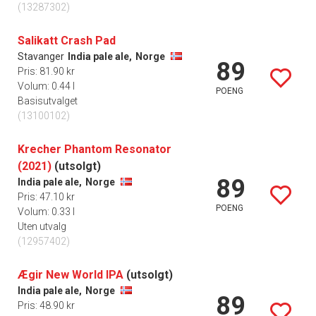
(13287302)
Salikatt Crash Pad
Stavanger
India pale ale,
Norge
89
Pris: 81.90 kr
Volum: 0.44 l
POENG
Basisutvalget
(13100102)
Krecher Phantom Resonator
(2021)
(utsolgt)
89
India pale ale,
Norge
Pris: 47.10 kr
POENG
Volum: 0.33 l
Uten utvalg
(12957402)
Ægir New World IPA
(utsolgt)
India pale ale,
Norge
89
Pris: 48.90 kr