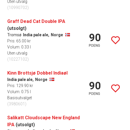
Uten utvalg
(10990702)
Graff Dead Cat Double IPA
(utsolgt)
90
Tromsø
India pale ale,
Norge
Pris: 65.00 kr
POENG
Volum: 0.33 l
Uten utvalg
(10227102)
Kinn Brottsjø Dobbel Indiaøl
India pale ale,
Norge
90
Pris: 129.90 kr
Volum: 0.75 l
POENG
Basisutvalget
(3980601)
Salikatt Cloudscape New England
IPA
(utsolgt)