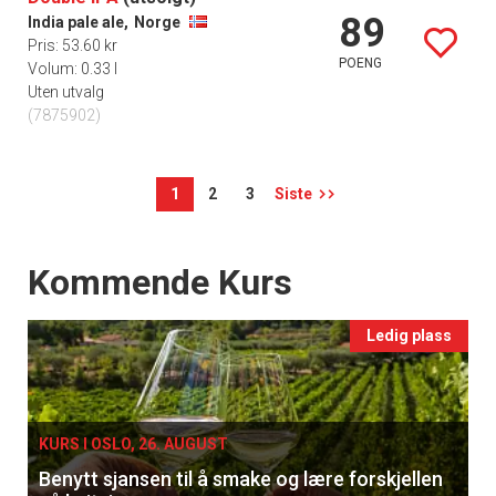
89
India pale ale,
Norge
Pris: 53.60 kr
POENG
Volum: 0.33 l
Uten utvalg
(7875902)
1
2
3
Siste
Events
Kommende Kurs
Ledig plass
KURS I OSLO, 26. AUGUST
Benytt sjansen til å smake og lære forskjellen