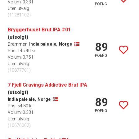
Volum: 0.33 l
POENG
Uten utvalg
(11281102)
Bryggerhuset Brut IPA #01
(utsolgt)
89
Drammen
India pale ale,
Norge
Pris: 145.40 kr
POENG
Volum: 0.75 l
Uten utvalg
(10877701)
7 Fjell Cravings Addictive Brut IPA
(utsolgt)
89
India pale ale,
Norge
Pris: 54.80 kr
POENG
Volum: 0.33 l
Uten utvalg
(10676002)