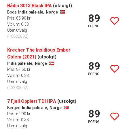
Bådin 8013 Black IPA
(utsolgt)
Bodø
India pale ale,
Norge
89
Pris: 65.90 kr
Volum: 0.33 l
POENG
Uten utvalg
(10822602)
Krecher The Insidious Ember
Golem (2021)
(utsolgt)
89
India pale ale,
Norge
Pris: 87.60 kr
POENG
Volum: 0.33 l
Uten utvalg
(13330602)
7 Fjell Opplett TDH IPA
(utsolgt)
Bergen
India pale ale,
Norge
89
Pris: 64.90 kr
Volum: 0.33 l
POENG
Uten utvalg