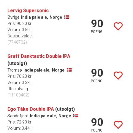
Lervig Supersonic
Øvrige
India pale ale,
Norge
90
Pris: 90.20 kr
Volum: 0.50 l
POENG
Basisutvalget
(7746702)
Graff Danktastic Double IPA
(utsolgt)
90
Tromsø
India pale ale,
Norge
Pris: 70.20 kr
POENG
Volum: 0.33 l
Uten utvalg
(11100402)
Ego Tåke Double IPA
(utsolgt)
Sandefjord
India pale ale,
Norge
90
Pris: 72.90 kr
Volum: 0.44 l
POENG