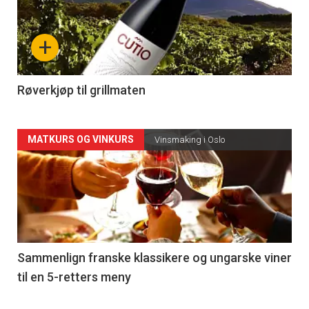
akkurat
nå
+
-
4
Røverkjøp til grillmaten
Forsiden
MATKURS OG VINKURS
Vinsmaking i Oslo
akkurat
nå
-
5
Sammenlign franske klassikere og ungarske viner
til en 5-retters meny