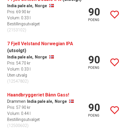
India pale ale,
Norge
90
Pris: 69.90 kr
Volum: 0.33 l
POENG
Bestillingsutvalget
(2153102)
7 Fjell Velstand Norwegian IPA
(utsolgt)
90
India pale ale,
Norge
Pris: 54.70 kr
POENG
Volum: 0.33 l
Uten utvalg
(12547802)
Haandbryggeriet Bånn Gass!
Drammen
India pale ale,
Norge
90
Pris: 57.90 kr
Volum: 0.44 l
POENG
Bestillingsutvalget
(12500602)