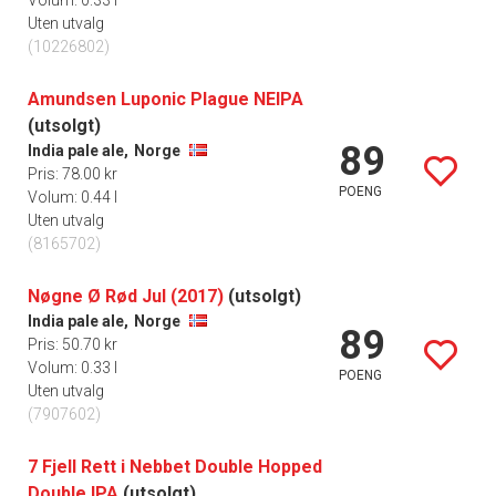
Volum: 0.33 l
Uten utvalg
(10226802)
Amundsen Luponic Plague NEIPA
(utsolgt)
89
India pale ale,
Norge
Pris: 78.00 kr
POENG
Volum: 0.44 l
Uten utvalg
(8165702)
Nøgne Ø Rød Jul (2017)
(utsolgt)
India pale ale,
Norge
89
Pris: 50.70 kr
Volum: 0.33 l
POENG
Uten utvalg
(7907602)
7 Fjell Rett i Nebbet Double Hopped
Double IPA
(utsolgt)