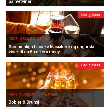
på hvitviner
Ledig plass
KURS I OSLO, 27. AUGUST
Sammenlign franske klassikere og ungarske
viner til en 5-retters meny
Ledig plass
KURS I OSLO, 05. SEPTEMBER
Bobler & Brunsj