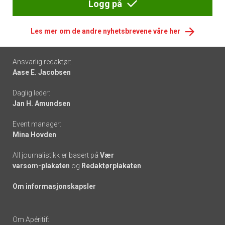
Logg på
Les mer om de andre nyhetsbrevene våre her
Footer
Ansvarlig redaktør:
Aase E. Jacobsen
-
Daglig leder:
links
Jan H. Amundsen
Event manager:
Mina Hovden
All journalistikk er basert på
Vær
varsom-plakaten
og
Redaktørplakaten
Om informasjonskapsler
Om Apéritif: