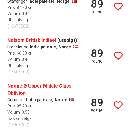
89
Stavanger
India pale ale,
Norge
Pris: 87.70 kr
POENG
Volum: 0.44 l
Uten utvalg
(18675802)
Nøisom Britisk Indiaøl
(utsolgt)
Fredrikstad
India pale ale,
Norge
89
Pris: 66.30 kr
Volum: 0.44 l
POENG
Uten utvalg
(16606702)
Nøgne Ø Upper Middle Class
Oblivion
89
Grimstad
India pale ale,
Norge
Pris: 95.90 kr
POENG
Volum: 0.50 l
Basisutvalget
(13903002)