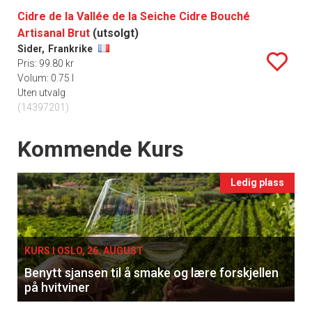
Cidre de la Vallée de la Seiche Cidre Bouché
Artisanal Brut
(utsolgt)
Sider,
Frankrike
Pris: 99.80 kr
Volum: 0.75 l
Uten utvalg
(14397201)
Events
Kommende Kurs
Ledig plass
KURS I OSLO, 26. AUGUST
Benytt sjansen til å smake og lære forskjellen
på hvitviner