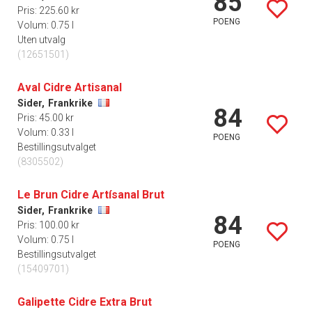
85
Pris: 225.60 kr
POENG
Volum: 0.75 l
Uten utvalg
(12651501)
Aval Cidre Artisanal
Sider,
Frankrike
84
Pris: 45.00 kr
Volum: 0.33 l
POENG
Bestillingsutvalget
(8305502)
Le Brun Cidre Artísanal Brut
Sider,
Frankrike
84
Pris: 100.00 kr
Volum: 0.75 l
POENG
Bestillingsutvalget
(15409701)
Galipette Cidre Extra Brut