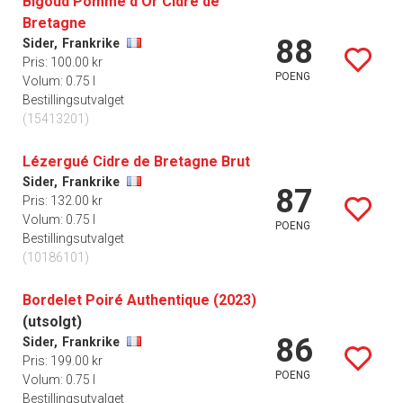
Bigoud Pomme d'Or Cidre de
Bretagne
88
Sider,
Frankrike
Pris: 100.00 kr
POENG
Volum: 0.75 l
Bestillingsutvalget
(15413201)
Lézergué Cidre de Bretagne Brut
Sider,
Frankrike
87
Pris: 132.00 kr
Volum: 0.75 l
POENG
Bestillingsutvalget
(10186101)
Bordelet Poiré Authentique (2023)
(utsolgt)
86
Sider,
Frankrike
Pris: 199.00 kr
POENG
Volum: 0.75 l
Bestillingsutvalget