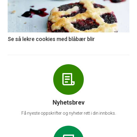
akkurat
nå
-
6
Se så lekre cookies med blåbær blir
Nyhetsbrev
Få nyeste oppskrifter og nyheter rett i din innboks.