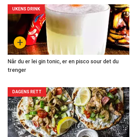
UKENS DRINK
+
Når du er lei gin tonic, er en pisco sour det du
trenger
Forsiden
DAGENS RETT
akkurat
nå
-