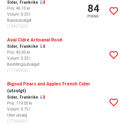
Sider,
Frankrike
84
Pris: 46.10 kr
Volum: 0.33 l
POENG
Basisutvalget
(13927502)
Aval Cidre Artisanal Rosé
Sider,
Frankrike
Pris: 45.00 kr
Volum: 0.33 l
Bestillingsutvalget
(11195602)
Bigoud Pears and Apples French Cider
(utsolgt)
Sider,
Frankrike
Pris: 119.00 kr
Volum: 0.75 l
Uten utvalg
(17265001)