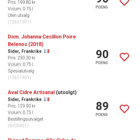
Pris: 199.80 kr
POENG
Volum: 0.75 l
Uten utvalg
(12651301)
Dom. Johanna Cecillon Poire
Belenos (2018)
90
Sider,
Frankrike
Pris: 230.30 kr
POENG
Volum: 0.75 l
Spesialutvalg
(12651401)
Aval Cidre Artisanal
(utsolgt)
Sider,
Frankrike
89
Pris: 129.90 kr
Volum: 0.75 l
POENG
Bestillingsutvalget
(8305401)