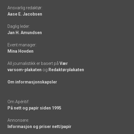
Footer
Ansvarlig redaktør:
Aase E. Jacobsen
-
Daglig leder:
links
Jan H. Amundsen
Event manager:
Mina Hovden
All journalistikk er basert på
Vær
varsom-plakaten
og
Redaktørplakaten
Om informasjonskapsler
Om Apéritif:
På nett og papir siden 1995
Annonsere:
Informasjon og priser nett/papir