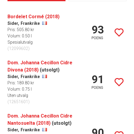
Bordelet Cormé (2018)
Sider,
Frankrike
93
Pris: 505.80 kr
Volum: 0.50 l
POENG
Spesialutvalg
(12099602)
Dom. Johanna Cecillon Cidre
Divona (2018)
(utsolgt)
91
Sider,
Frankrike
Pris: 189.80 kr
POENG
Volum: 0.75 l
Uten utvalg
(12651601)
Dom. Johanna Cecillon Cidre
Nantosuelta (2018)
(utsolgt)
90
Sider,
Frankrike