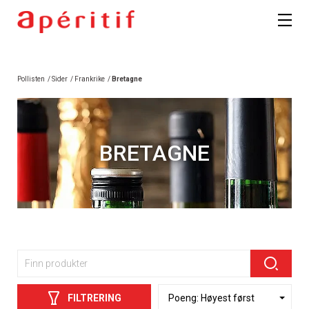
Pollisten
/
Sider
/
Frankrike
/
Bretagne
BRETAGNE
FILTRERING