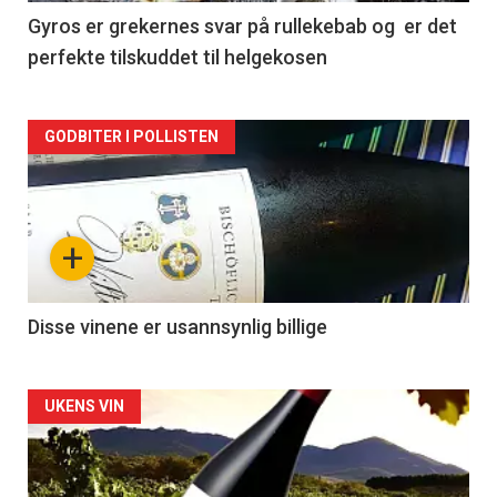
2
Gyros er grekernes svar på rullekebab og er det
perfekte tilskuddet til helgekosen
Forsiden
GODBITER I POLLISTEN
akkurat
nå
+
-
3
Disse vinene er usannsynlig billige
Forsiden
UKENS VIN
akkurat