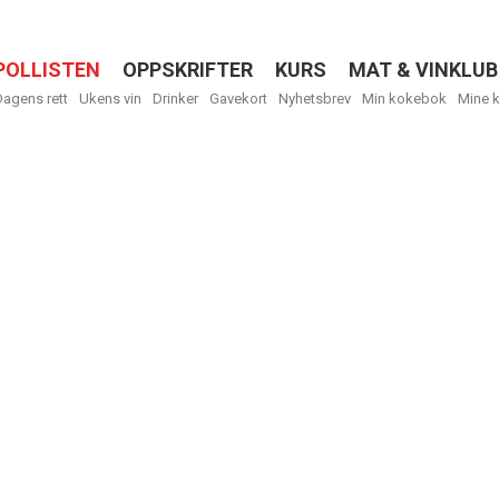
POLLISTEN
OPPSKRIFTER
KURS
MAT & VINKLUB
Menu
Dagens rett
Ukens vin
Drinker
Gavekort
Nyhetsbrev
Min kokebok
Mine 