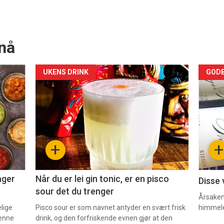
nå
Forsiden
For
UKENS DRINK
GODB
akkurat
akk
nå
nå
-
-
+
+
2
3
ager
Når du er lei gin tonic, er en pisco
Disse 
sour det du trenger
Årsaken 
elige
Pisco sour er som navnet antyder en svært frisk
himmel
denne
drink, og den forfriskende evnen gjør at den