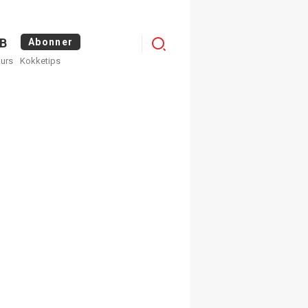
Logg
B
Abonner
kurs
Kokketips
inn