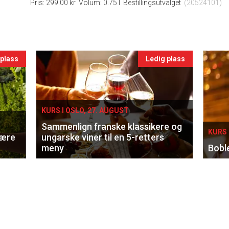
Pris: 299.00 kr
Volum: 0.75 l
Bestillingsutvalget
(20524101)
 plass
Ledig plass
KURS I OSLO, 27. AUGUST
Sammenlign franske klassikere og
KURS 
lære
ungarske viner til en 5-retters
meny
Bobl