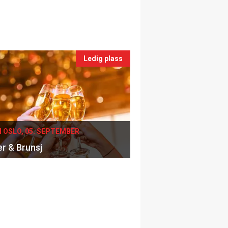
Ledig plass
I OSLO, 05. SEPTEMBER
er & Brunsj