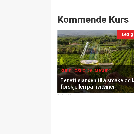
Events
Kommende Kurs
Ledig
KURS I OSLO, 26. AUGUST
Benytt sjansen til å smake og 
forskjellen på hvitviner