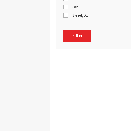
Ost
Svinekjøtt
Filter