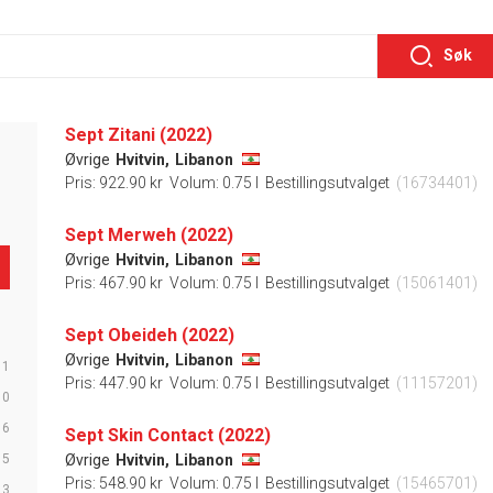
Søk
Sept Zitani (2022)
Øvrige
Hvitvin,
Libanon
Pris: 922.90 kr
Volum: 0.75 l
Bestillingsutvalget
(16734401)
Sept Merweh (2022)
Øvrige
Hvitvin,
Libanon
Pris: 467.90 kr
Volum: 0.75 l
Bestillingsutvalget
(15061401)
Sept Obeideh (2022)
Øvrige
Hvitvin,
Libanon
11
Pris: 447.90 kr
Volum: 0.75 l
Bestillingsutvalget
(11157201)
10
6
Sept Skin Contact (2022)
5
Øvrige
Hvitvin,
Libanon
Pris: 548.90 kr
Volum: 0.75 l
Bestillingsutvalget
(15465701)
3