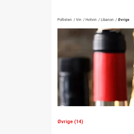
Pollisten
/
Vin
/
Hvitvin
/
Libanon
/
Øvrige
Øvrige (14)