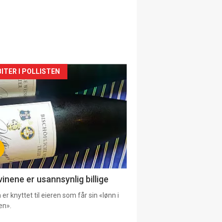
siden
ITER I POLLISTEN
urat
vinene er usannsynlig billige
er knyttet til eieren som får sin «lønn i
en».