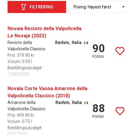
FILTRERING
Novaia Recioto della Valpolicella
Le Novaje (2023)
Recioto della
Rødvin,
Italia
90
Valpolicella Classico
Pris: 379.90 kr
POENG
Volum: 0.50 l
Bestillingsutvalget
(13927002)
Novaia Corte Vaona Amarone della
Valpolicella Classico (2018)
Amarone della
Rødvin,
Italia
88
Valpolicella Classico
Pris: 499.90 kr
POENG
Volum: 0.75 l
Bestillingsutvalget
(1577201)