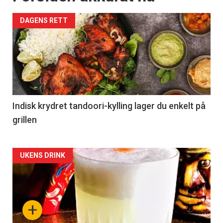
DAGENS RETT
Indisk krydret tandoori-kylling lager du enkelt på
grillen
Forsiden
UKENS DRINK
akkurat
nå
+
-