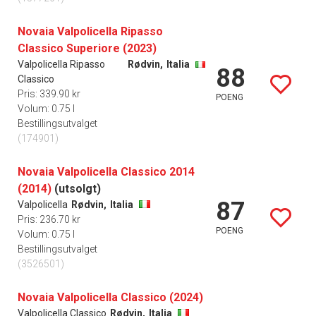
Novaia Valpolicella Ripasso
Classico Superiore (2023)
Valpolicella Ripasso
Rødvin,
Italia
88
Classico
Pris: 339.90 kr
POENG
Volum: 0.75 l
Bestillingsutvalget
(174901)
Novaia Valpolicella Classico 2014
(2014)
(utsolgt)
87
Valpolicella
Rødvin,
Italia
Pris: 236.70 kr
POENG
Volum: 0.75 l
Bestillingsutvalget
(3526501)
Novaia Valpolicella Classico (2024)
Valpolicella Classico
Rødvin,
Italia