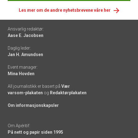
Les mer om de andre nyhetsbrevene våre her
Footer
Ansvarlig redaktør:
Aase E. Jacobsen
-
Daglig leder:
links
Jan H. Amundsen
Event manager:
Mina Hovden
All journalistikk er basert på
Vær
varsom-plakaten
og
Redaktørplakaten
Om informasjonskapsler
Om Apéritif:
På nett og papir siden 1995