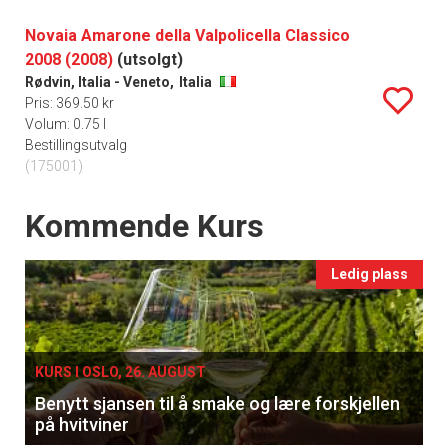
Novaia Amarone della Valpolicella Classico
2008 (2008)
(utsolgt)
Rødvin, Italia - Veneto,
Italia
Pris: 369.50 kr
Volum: 0.75 l
Bestillingsutvalg
(175001)
Events
Kommende Kurs
Ledig plass
KURS I OSLO, 26. AUGUST
Benytt sjansen til å smake og lære forskjellen
på hvitviner