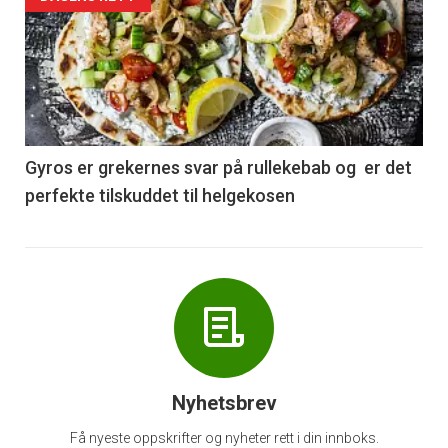
Forsiden
akkurat
nå
-
6
Gyros er grekernes svar på rullekebab og er det
perfekte tilskuddet til helgekosen
Nyhetsbrev
Få nyeste oppskrifter og nyheter rett i din innboks.