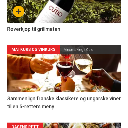
nå
+
-
4
Røverkjøp til grillmaten
Forsiden
MATKURS OG VINKURS
Vinsmaking i Oslo
akkurat
nå
-
5
Sammenlign franske klassikere og ungarske viner
til en 5-retters meny
DAGENS RETT