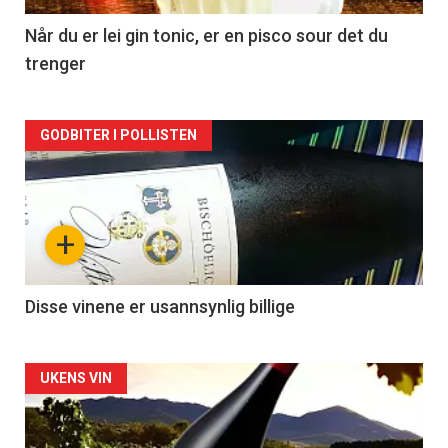
2
Når du er lei gin tonic, er en pisco sour det du
trenger
Forsiden
GODBITER I POLLISTEN
akkurat
nå
+
-
3
Disse vinene er usannsynlig billige
Forsiden
UKENS VIN
akkurat