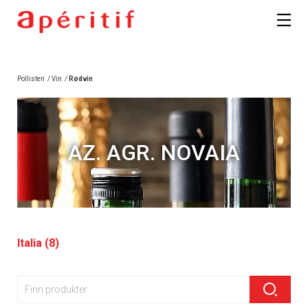
Pollisten
/
Vin
/
Rødvin
AZ. AGR. NOVAIA
Italia (8)