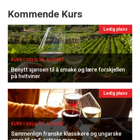
Events
Kommende Kurs
Ledig plass
KURS I OSLO, 26. AUGUST
Benytt sjansen til å smake og lære forskjellen
på hvitviner
Ledig plass
KURS I OSLO, 27. AUGUST
Sammenlign franske klassikere og ungarske