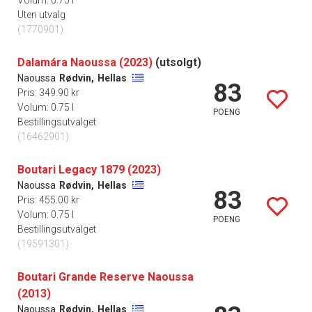
Volum: 0.75 l
Uten utvalg
(1770901)
Dalamára Naoussa (2023)
(utsolgt)
Naoussa
Rødvin,
Hellas
83
Pris: 349.90 kr
Volum: 0.75 l
POENG
Bestillingsutvalget
(16462901)
Boutari Legacy 1879 (2023)
Naoussa
Rødvin,
Hellas
83
Pris: 455.00 kr
Volum: 0.75 l
POENG
Bestillingsutvalget
(19591301)
Boutari Grande Reserve Naoussa
(2013)
Naoussa
Rødvin,
Hellas