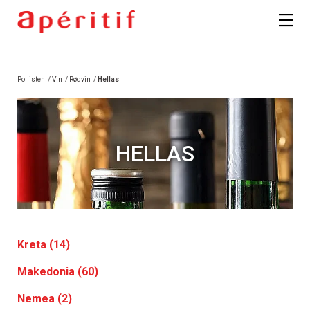
Pollisten
/
Vin
/
Rødvin
/
Hellas
HELLAS
Kreta (14)
Makedonia (60)
Nemea (2)