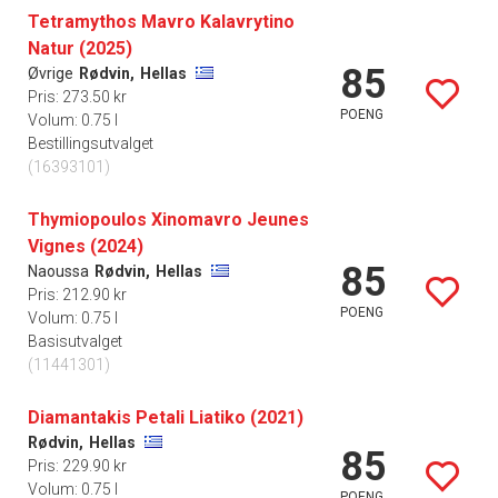
Tetramythos Mavro Kalavrytino
Natur (2025)
85
Øvrige
Rødvin,
Hellas
Pris: 273.50 kr
POENG
Volum: 0.75 l
Bestillingsutvalget
(16393101)
Thymiopoulos Xinomavro Jeunes
Vignes (2024)
85
Naoussa
Rødvin,
Hellas
Pris: 212.90 kr
POENG
Volum: 0.75 l
Basisutvalget
(11441301)
Diamantakis Petali Liatiko (2021)
Rødvin,
Hellas
85
Pris: 229.90 kr
Volum: 0.75 l
POENG