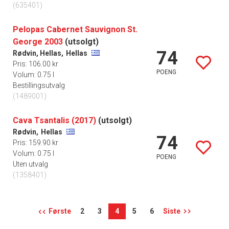
(635401)
Pelopas Cabernet Sauvignon St.
George 2003
(utsolgt)
74
Rødvin, Hellas,
Hellas
Pris: 106.00 kr
POENG
Volum: 0.75 l
Bestillingsutvalg
(1489001)
Cava Tsantalis (2017)
(utsolgt)
Rødvin,
Hellas
74
Pris: 159.90 kr
Volum: 0.75 l
POENG
Uten utvalg
(1358401)
Første
2
3
4
5
6
Siste