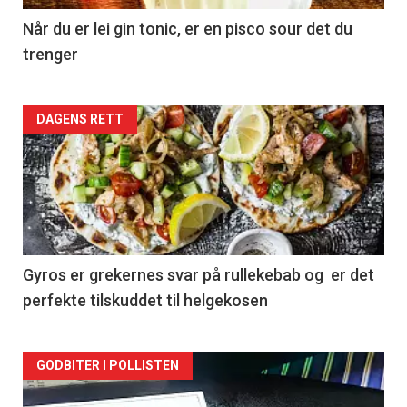
Når du er lei gin tonic, er en pisco sour det du
trenger
Forsiden
DAGENS RETT
akkurat
nå
-
2
Gyros er grekernes svar på rullekebab og er det
perfekte tilskuddet til helgekosen
Forsiden
GODBITER I POLLISTEN