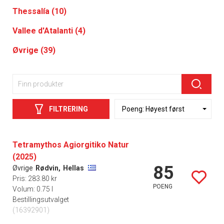
Thessalía (10)
Vallee d'Atalanti (4)
Øvrige (39)
FILTRERING
Tetramythos Agiorgitiko Natur
(2025)
85
Øvrige
Rødvin,
Hellas
Pris: 283.80 kr
POENG
Volum: 0.75 l
Bestillingsutvalget
(16392901)