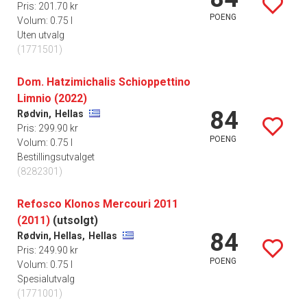
Pris: 201.70 kr
POENG
Volum: 0.75 l
Uten utvalg
(1771501)
Dom. Hatzimichalis Schioppettino
Limnio (2022)
84
Rødvin,
Hellas
Pris: 299.90 kr
POENG
Volum: 0.75 l
Bestillingsutvalget
(8282301)
Refosco Klonos Mercouri 2011
(2011)
(utsolgt)
84
Rødvin, Hellas,
Hellas
Pris: 249.90 kr
POENG
Volum: 0.75 l
Spesialutvalg
(1771001)