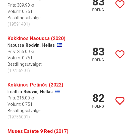
83
Pris: 309.90 kr
POENG
Volum: 0.75 l
Bestillingsutvalget
(19591401)
Kokkinos Naoussa (2020)
Naoussa
Rødvin,
Hellas
83
Pris: 255.00 kr
Volum: 0.75 l
POENG
Bestillingsutvalget
(19756201)
Kokkinos Petinós (2022)
Imathia
Rødvin,
Hellas
82
Pris: 215.00 kr
Volum: 0.75 l
POENG
Bestillingsutvalget
(19756001)
Muses Estate 9 Red (2017)