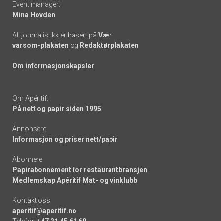
Event manager:
Mina Hovden
All journalistikk er basert på
Vær
varsom-plakaten
og
Redaktørplakaten
Om informasjonskapsler
Om Apéritif:
På nett og papir siden 1995
Annonsere:
Informasjon og priser nett/papir
Abonnere:
Papirabonnement for restaurantbransjen
Medlemskap Apéritif Mat- og vinklubb
Kontakt oss:
aperitif@aperitif.no