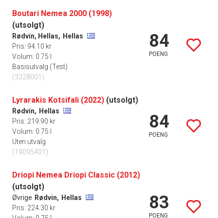
Boutari Nemea 2000 (1998)
(utsolgt)
84
Rødvin, Hellas,
Hellas
Pris: 94.10 kr
POENG
Volum: 0.75 l
Basisutvalg (Test)
(3328001)
Lyrarakis Kotsifali (2022)
(utsolgt)
Rødvin,
Hellas
84
Pris: 219.90 kr
Volum: 0.75 l
POENG
Uten utvalg
(19095401)
Driopi Nemea Driopi Classic (2012)
(utsolgt)
83
Øvrige
Rødvin,
Hellas
Pris: 224.30 kr
POENG