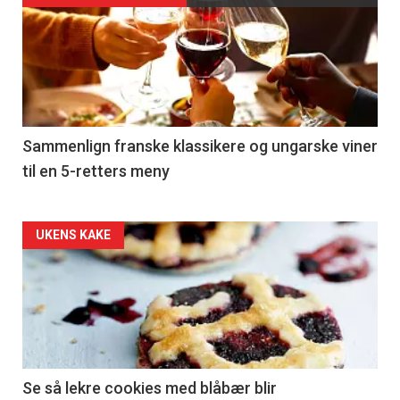
akkurat
nå
-
5
Sammenlign franske klassikere og ungarske viner
til en 5-retters meny
Forsiden
UKENS KAKE
akkurat
nå
-
6
Se så lekre cookies med blåbær blir