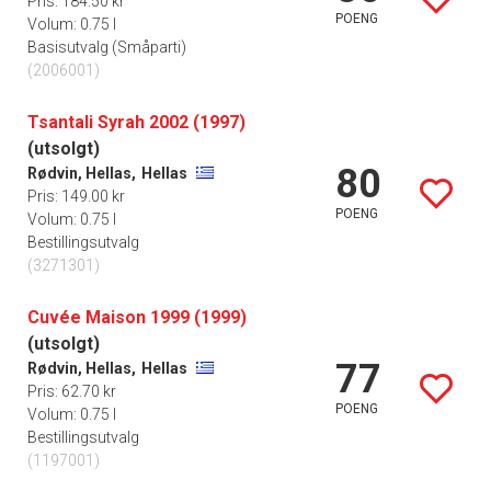
Pris: 184.50 kr
POENG
Volum: 0.75 l
Basisutvalg (Småparti)
(2006001)
Tsantali Syrah 2002 (1997)
(utsolgt)
80
Rødvin, Hellas,
Hellas
Pris: 149.00 kr
POENG
Volum: 0.75 l
Bestillingsutvalg
(3271301)
Cuvée Maison 1999 (1999)
(utsolgt)
77
Rødvin, Hellas,
Hellas
Pris: 62.70 kr
POENG
Volum: 0.75 l
Bestillingsutvalg
(1197001)