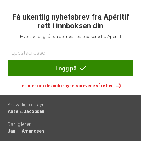
Få ukentlig nyhetsbrev fra Apéritif
rett i innboksen din
Hver søndag får du de mest leste sakene fra Apéritif
Logg på
Les mer om de andre nyhetsbrevene våre her
Footer
Ansvarlig redaktør:
Aase E. Jacobsen
-
Daglig leder:
links
Jan H. Amundsen