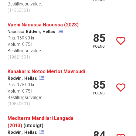
Bestillingsutvalget
(14362501)
Vaeni Naoussa Naoussa (2023)
Naoussa
Rødvin,
Hellas
85
Pris: 169.90 kr
Volum: 0.75 l
POENG
Bestillingsutvalget
(19621501)
Kanakaris Notos Merlot Mavroudi
Rødvin,
Hellas
85
Pris: 175.00 kr
Volum: 0.75 l
POENG
Bestillingsutvalget
(19850601)
Mediterra Mandilari Langada
(2013)
(utsolgt)
84
Rødvin,
Hellas