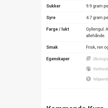
Sukker
9.9 gram per
Syre
4.7 gram per
Farge / lukt
Gyllengul. 
allehånde.
Smak
Frisk, ren 
Egenskaper
Økologi
Rettferd
Miljøemb
Events