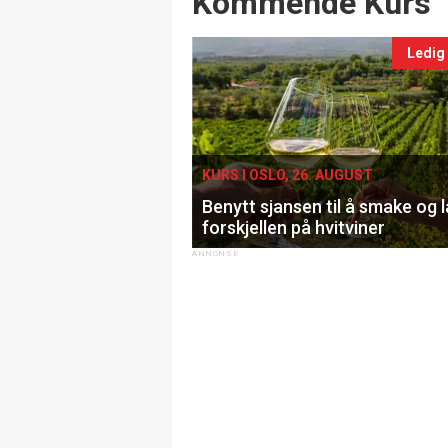
Kommende Kurs
Ledig
KURS I OSLO, 26. AUGUST
Benytt sjansen til å smake og 
forskjellen på hvitviner