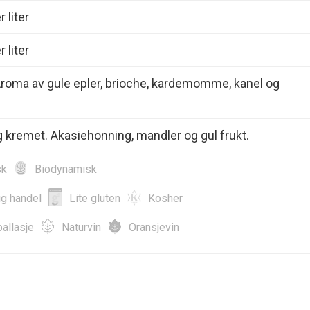
 liter
 liter
Aroma av gule epler, brioche, kardemomme, kanel og
og kremet. Akasiehonning, mandler og gul frukt.
sk
Biodynamisk
ig handel
Lite gluten
Kosher
allasje
Naturvin
Oransjevin