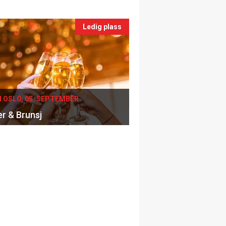
Ledig plass
I OSLO, 05. SEPTEMBER
er & Brunsj