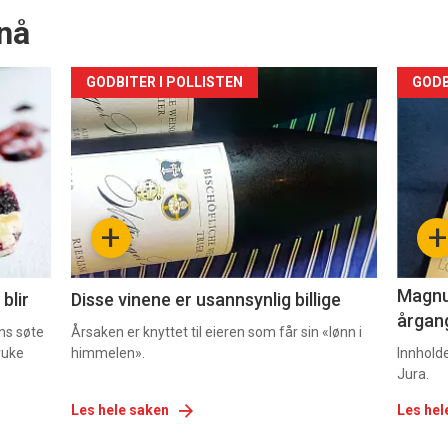
nå
Forsiden
For
GODBITER I POLLISTEN
GODB
akkurat
akk
nå
nå
-
-
+
+
2
3
Magnum
blir
Disse vinene er usannsynlig billige
årgang
ns søte
Årsaken er knyttet til eieren som får sin «lønn i
ruke
himmelen».
Innhold
Jura.
Les hele saken
Les hel