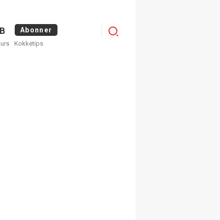
Menu
B
Abonner
kurs
Kokketips
profile
egistrer deg