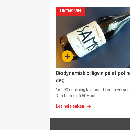
Forsiden
UKENS VIN
akkurat
nå
-
+
4
Biodynamisk billigvin på et pol 
deg
169,90 er utrolig lavt priset for en vin s
Den finnes på 60+ pol.
Les hele saken
Footer