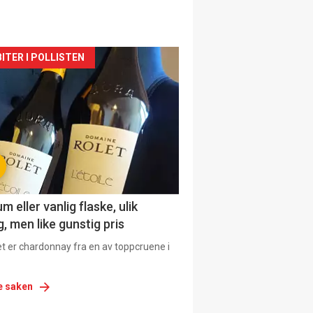
siden
ITER I POLLISTEN
urat
 eller vanlig flaske, ulik
, men like gunstig pris
et er chardonnay fra en av toppcruene i
e saken