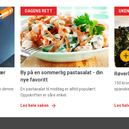
Forsiden
For
DAGENS RETT
UKEN
akkurat
akk
nå
nå
-
-
+
5
6
nær
By på en sommerlig pastasalat - din
Røverk
nye favoritt
150 kron
om denne.
En pastasalat til middag er alltid populært.
spanske
Oppskriften er såre enkel.
Les hele saken
Les hel