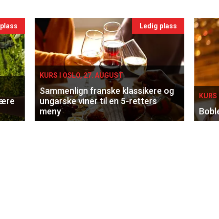
 plass
Ledig plass
KURS I OSLO, 27. AUGUST
Sammenlign franske klassikere og
KURS 
lære
ungarske viner til en 5-retters
meny
Bobl