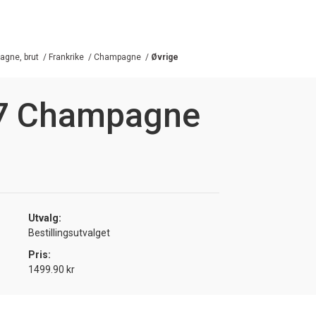
gne, brut
/
Frankrike
/
Champagne
/
Øvrige
57 Champagne
Utvalg:
Bestillingsutvalget
Pris:
1499.90 kr