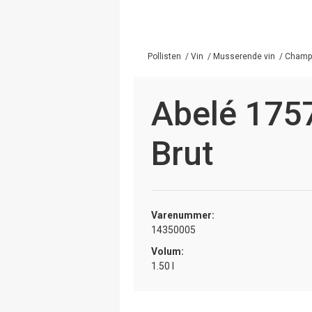
Pollisten
/
Vin
/
Musserende vin
/
Champa
Abelé 17
Brut
Varenummer:
14350005
Volum:
1.50 l