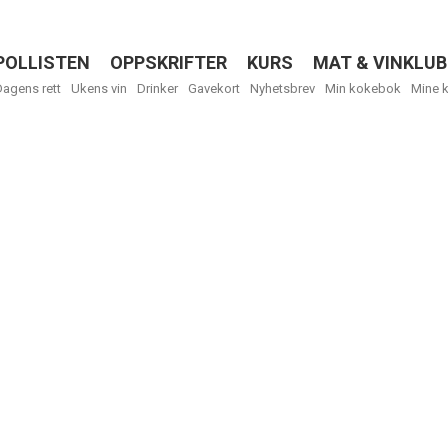
POLLISTEN
OPPSKRIFTER
KURS
MAT & VINKLUB
Menu
Dagens rett
Ukens vin
Drinker
Gavekort
Nyhetsbrev
Min kokebok
Mine 
R