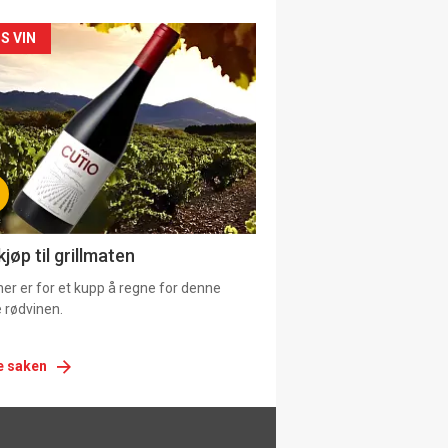
siden
S VIN
urat
jøp til grillmaten
er er for et kupp å regne for denne
 rødvinen.
e saken