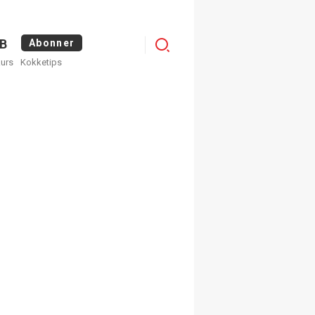
Menu
B
Abonner
kurs
Kokketips
profile
×
ge nyhetsbrev fra
Apéritif
 ukentlige nyhetsbrev. Du
 hvilke du ønsker å få
egistrer deg