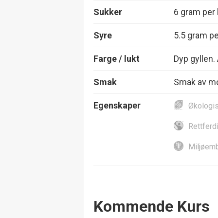
Sukker
6 gram per l
Syre
5.5 gram per
Farge / lukt
Dyp gyllen.
Smak
Smak av mod
Egenskaper
Økologi
Rettferd
Miljøemb
Events
Kommende Kurs