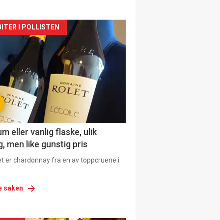
siden
ITER I POLLISTEN
urat
 eller vanlig flaske, ulik
, men like gunstig pris
et er chardonnay fra en av toppcruene i
e saken