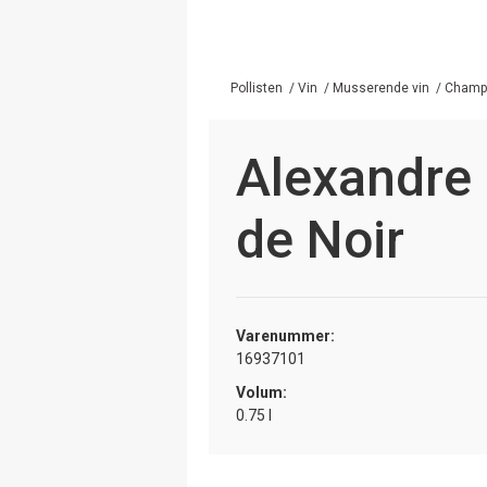
Pollisten
/
Vin
/
Musserende vin
/
Champa
Alexandre
de Noir
Varenummer:
16937101
Volum:
0.75 l