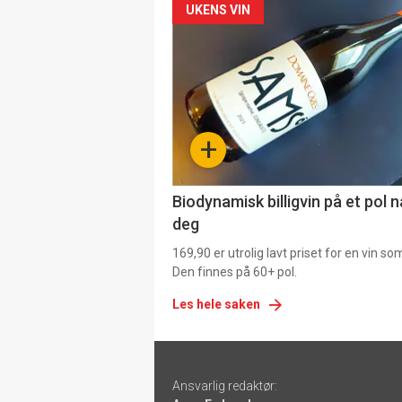
Forsiden
UKENS VIN
akkurat
nå
-
+
4
Biodynamisk billigvin på et pol 
deg
169,90 er utrolig lavt priset for en vin s
Den finnes på 60+ pol.
Les hele saken
Footer
Ansvarlig redaktør:
-