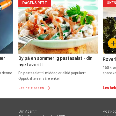
Forsiden
For
DAGENS RETT
UKEN
akkurat
akk
nå
nå
-
-
+
5
6
nær
By på en sommerlig pastasalat - din
Røverk
nye favoritt
150 kron
om denne.
En pastasalat til middag er alltid populært.
spanske
Oppskriften er såre enkel.
Les hele saken
Les hel
Om Apéritif:
Post- o