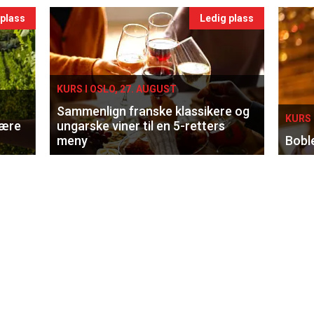
 plass
Ledig plass
KURS I OSLO, 27. AUGUST
Sammenlign franske klassikere og
KURS 
lære
ungarske viner til en 5-retters
meny
Bobl