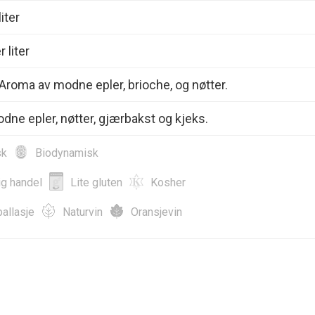
iter
 liter
 Aroma av modne epler, brioche, og nøtter.
ne epler, nøtter, gjærbakst og kjeks.
sk
Biodynamisk
ig handel
Lite gluten
Kosher
allasje
Naturvin
Oransjevin