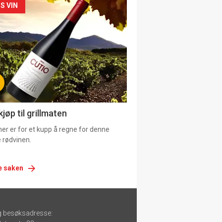
siden
S VIN
urat
jøp til grillmaten
er er for et kupp å regne for denne
 rødvinen.
e saken
g besøksadresse: