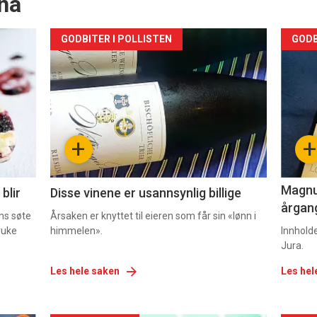
nå
Forsiden
For
GODBITER I POLLISTEN
GODB
akkurat
akk
nå
nå
-
-
+
+
2
3
Magnum
blir
Disse vinene er usannsynlig billige
årgang
ns søte
Årsaken er knyttet til eieren som får sin «lønn i
ruke
himmelen».
Innhold
Jura.
Les hele saken
Les hel