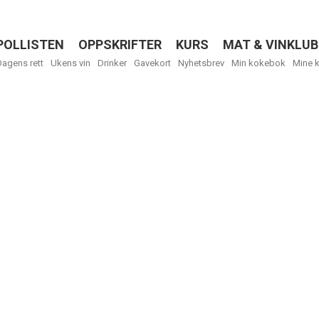
POLLISTEN
OPPSKRIFTER
KURS
MAT & VINKLUB
Menu
Dagens rett
Ukens vin
Drinker
Gavekort
Nyhetsbrev
Min kokebok
Mine 
Få ukentli
Vi tilbyr flere
kan fritt velge
tilsendt.
R