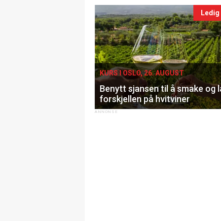
Ledig
KURS I OSLO, 26. AUGUST
Benytt sjansen til å smake og 
forskjellen på hvitviner