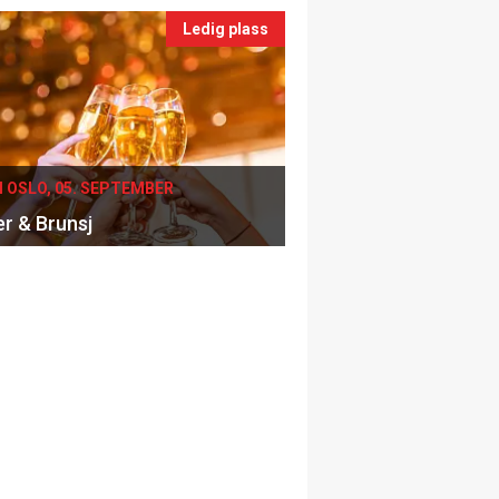
Ledig plass
I OSLO, 05. SEPTEMBER
er & Brunsj