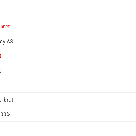
onnet
cy AS
e
 brut
 100%