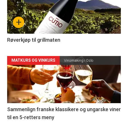
akkurat
nå
+
-
4
Røverkjøp til grillmaten
Forsiden
MATKURS OG VINKURS
Vinsmaking i Oslo
akkurat
nå
-
5
Sammenlign franske klassikere og ungarske viner
til en 5-retters meny