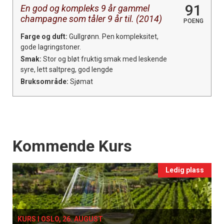
91
En god og kompleks 9 år gammel
champagne som tåler 9 år til. (2014)
POENG
Farge og duft:
Gullgrønn. Pen kompleksitet,
gode lagringstoner.
Smak:
Stor og bløt fruktig smak med leskende
syre, lett saltpreg, god lengde
Bruksområde:
Sjømat
Events
Kommende Kurs
Ledig plass
KURS I OSLO, 26. AUGUST