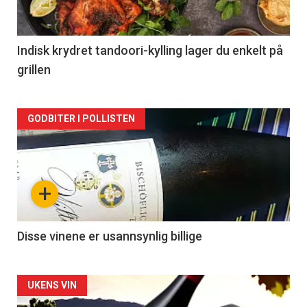
-
2
Indisk krydret tandoori-kylling lager du enkelt på
grillen
Forsiden
GODBITER I POLLISTEN
akkurat
nå
+
-
3
Disse vinene er usannsynlig billige
Forsiden
UKENS VIN