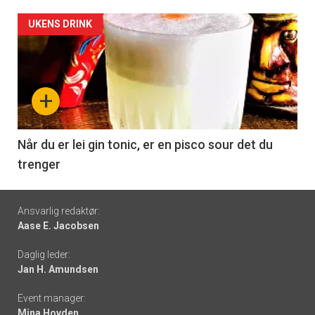
Forsiden
UKENS DRINK
akkurat
nå
+
-
6
Når du er lei gin tonic, er en pisco sour det du
trenger
Footer
Ansvarlig redaktør:
Aase E. Jacobsen
-
Daglig leder:
links
Jan H. Amundsen
Event manager:
Mina Hovden