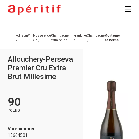
Pollisten
Vin
Musserende
Champagne,
Frankrike
Champagne
Montagne
/
/
vin
/
extra brut
/
/
/
de Reims
Allouchery-Perseval
Premier Cru Extra
Brut Millésime
90
POENG
Varenummer:
15664501