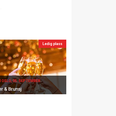
Ledig plass
I OSLO, 05. SEPTEMBER
er & Brunsj