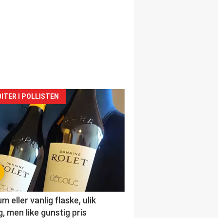
siden
ITER I POLLISTEN
urat
 eller vanlig flaske, ulik
, men like gunstig pris