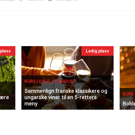
 plass
Ledig plass
KURS I OSLO, 27. AUGUST
Sammenlign franske klassikere og
KURS 
lære
ungarske viner til en 5-retters
meny
Bobl