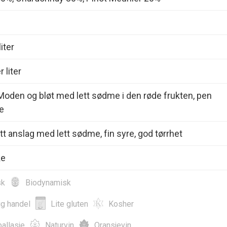
iter
 liter
oden og bløt med lett sødme i den røde frukten, pen
e
øtt anslag med lett sødme, fin syre, god tørrhet
ke
sk
Biodynamisk
ig handel
Lite gluten
Kosher
allasje
Naturvin
Oransjevin