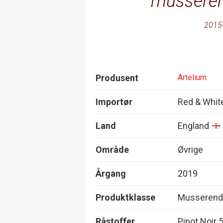
musserend
2015
Produsent
Artelium
Importør
Red & Whit
Land
England
Område
Øvrige
Årgang
2019
Produktklasse
Musserende
Råstoffer
Pinot Noir