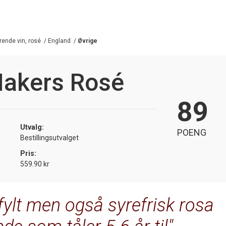
ende vin, rosé
/
England
/
Øvrige
Makers Rosé
89
Utvalg:
POENG
Bestillingsutvalget
Pris:
559.90 kr
fylt men også syrefrisk rosa