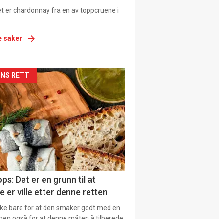
et er chardonnay fra en av toppcruene i
e saken
siden
NS RETT
urat
ps: Det er en grunn til at
e er ville etter denne retten
ikke bare for at den smaker godt med en
men også for at denne måten å tilberede