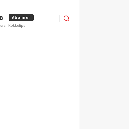
Menu
B
Abonner
kurs
Kokketips
profile
egistrer deg