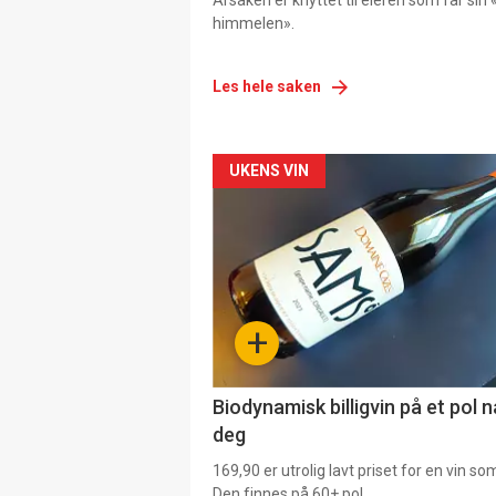
Årsaken er knyttet til eieren som får sin «
himmelen».
Les hele saken
Forsiden
UKENS VIN
akkurat
nå
-
+
4
Biodynamisk billigvin på et pol 
deg
169,90 er utrolig lavt priset for en vin s
Den finnes på 60+ pol.