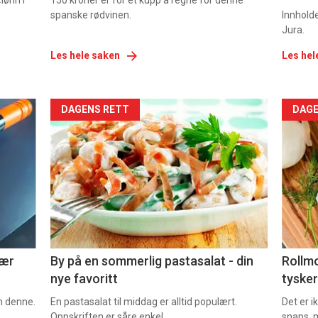
lønn i
150 kroner er for et kupp å regne for denne
spanske rødvinen.
Innhold
Jura.
Les hele saken
Les hel
Forsiden
For
DAGENS RETT
DAGE
akkurat
akk
nå
nå
-
-
5
6
nær
By på en sommerlig pastasalat - din
Rollmo
nye favoritt
tysker
om denne.
En pastasalat til middag er alltid populært.
Det er 
Oppskriften er såre enkel.
snaps, 