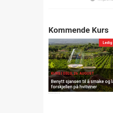
Events
Kommende Kurs
Ledig
KURS I OSLO, 26. AUGUST
Benytt sjansen til å smake og 
forskjellen på hvitviner