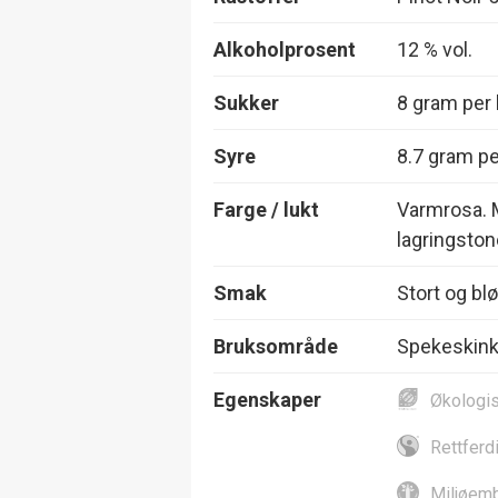
Alkoholprosent
12 % vol.
Sukker
8 gram per l
Syre
8.7 gram per
Farge / lukt
Varmrosa. M
lagringston
Smak
Stort og bl
Bruksområde
Spekeskin
Egenskaper
Økologi
Rettferd
Miljøemb