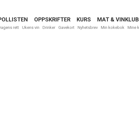
POLLISTEN
OPPSKRIFTER
KURS
MAT & VINKLUB
Menu
Dagens rett
Ukens vin
Drinker
Gavekort
Nyhetsbrev
Min kokebok
Mine 
R