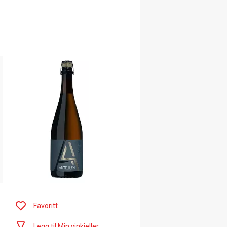
Favoritt
Legg til Min vinkjeller