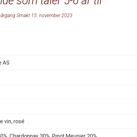
e som tåler 5-6 år til
-årgang Smakt 15. november 2023
e AS
 vin, rosé
 50%, Chardonnay 30%, Pinot Meunier 20%