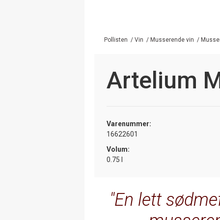
Pollisten
/
Vin
/
Musserende vin
/
Musser
Artelium 
Varenummer:
16622601
Volum:
0.75 l
En lett sødme