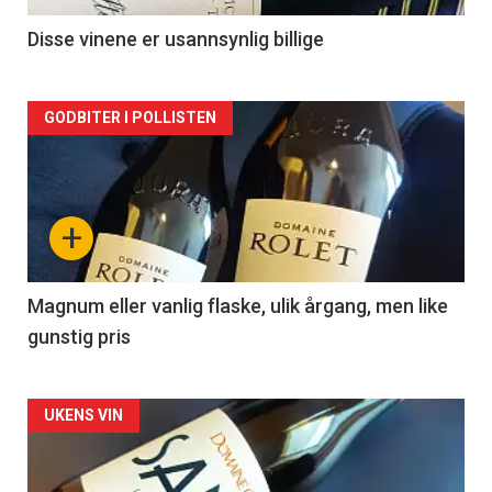
2
Disse vinene er usannsynlig billige
Forsiden
GODBITER I POLLISTEN
akkurat
nå
+
-
3
Magnum eller vanlig flaske, ulik årgang, men like
gunstig pris
Forsiden
UKENS VIN
akkurat