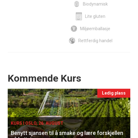
Biodynamisk
Lite gluten
Miljøemballasje
Rettferdig handel
Events
Kommende Kurs
Ledig plass
KURS I OSLO, 26. AUGUST
Benytt sjansen til å smake og lære forskjellen