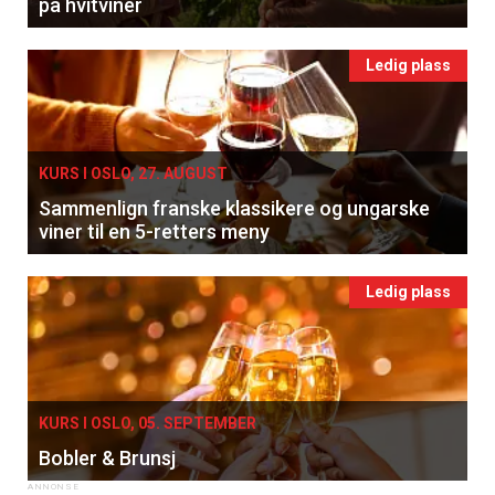
på hvitviner
Ledig plass
KURS I OSLO, 27. AUGUST
Sammenlign franske klassikere og ungarske
viner til en 5-retters meny
Ledig plass
KURS I OSLO, 05. SEPTEMBER
Bobler & Brunsj