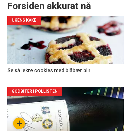
Forsiden akkurat nå
UKENS KAKE
Se så lekre cookies med blåbær blir
Forsiden
GODBITER I POLLISTEN
akkurat
nå
+
-