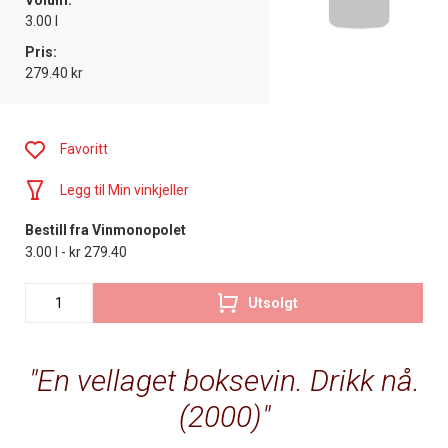
Volum:
3.00 l
Pris:
279.40 kr
Favoritt
Legg til Min vinkjeller
Bestill fra Vinmonopolet
3.00 l - kr 279.40
Utsolgt
En vellaget boksevin. Drikk nå.
(2000)