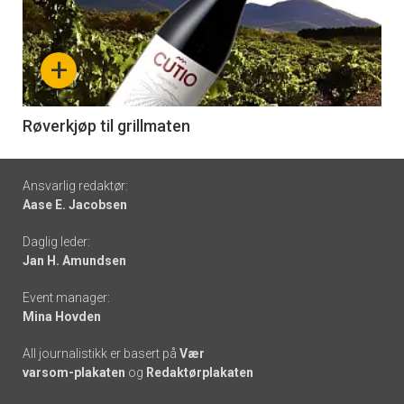
akkurat
nå
+
-
6
Røverkjøp til grillmaten
Footer
Ansvarlig redaktør:
Aase E. Jacobsen
-
Daglig leder:
links
Jan H. Amundsen
Event manager:
Mina Hovden
All journalistikk er basert på
Vær
varsom-plakaten
og
Redaktørplakaten