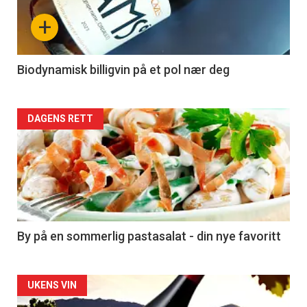
nå
+
-
4
Biodynamisk billigvin på et pol nær deg
Forsiden
DAGENS RETT
akkurat
nå
-
5
By på en sommerlig pastasalat - din nye favoritt
Forsiden
UKENS VIN