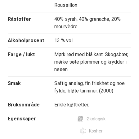
Roussillon
Råstoffer
40% syrah, 40% grenache, 20%
mourvèdre
Alkoholprosent
13 % vol.
Farge / lukt
Mørk rød med blå kant. Skogsbær,
mørke søte plommer og krydder i
nesen.
Smak
Saftig anslag, fin friskhet og noe
fylde, bløte tanniner. (2000)
Bruksområde
Enkle kjøttretter.
Egenskaper
Økologisk
Kosher