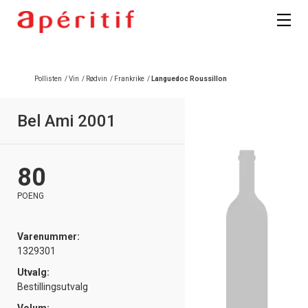
Registrer deg
Pollisten
/
Vin
/
Rødvin
/
Frankrike
/
Languedoc Roussillon
Bel Ami 2001
80
POENG
Varenummer:
1329301
Utvalg:
Bestillingsutvalg