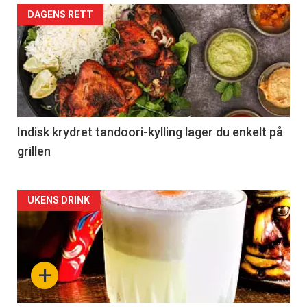
DAGENS RETT
Indisk krydret tandoori-kylling lager du enkelt på
grillen
Forsiden
UKENS DRINK
akkurat
nå
+
-