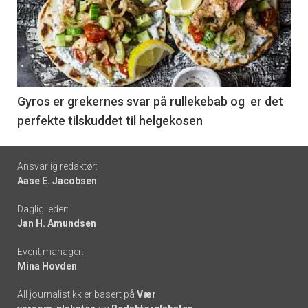
akkurat
nå
-
6
Gyros er grekernes svar på rullekebab og er det
perfekte tilskuddet til helgekosen
Footer
Ansvarlig redaktør:
Aase E. Jacobsen
-
Daglig leder:
links
Jan H. Amundsen
Event manager:
Mina Hovden
All journalistikk er basert på
Vær