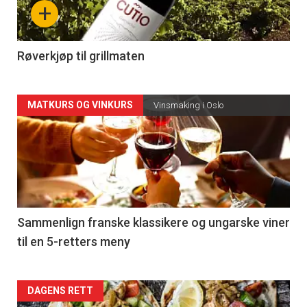
+
-
4
Røverkjøp til grillmaten
Forsiden
MATKURS OG VINKURS
Vinsmaking i Oslo
akkurat
nå
-
5
Sammenlign franske klassikere og ungarske viner
til en 5-retters meny
Forsiden
DAGENS RETT