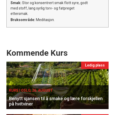
Smak:
Stor og konsentrert smak flott syre, godt
med stoff, lang syrlig torv- og fatpreget
ettersmak.
Bruksområde:
Meditasjon.
Events
Kommende Kurs
Ledig plass
KURS I OSLO, 26. AUGUST
Benytt sjansen til å smake og lære forskjellen
på hvitviner