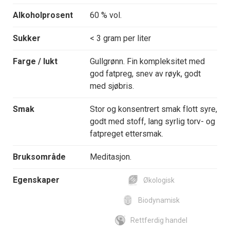
Alkoholprosent
60 % vol.
Sukker
< 3 gram per liter
Farge / lukt
Gullgrønn. Fin kompleksitet med
god fatpreg, snev av røyk, godt
med sjøbris.
Smak
Stor og konsentrert smak flott syre,
godt med stoff, lang syrlig torv- og
fatpreget ettersmak.
Bruksområde
Meditasjon.
Egenskaper
Økologisk
Biodynamisk
Rettferdig handel