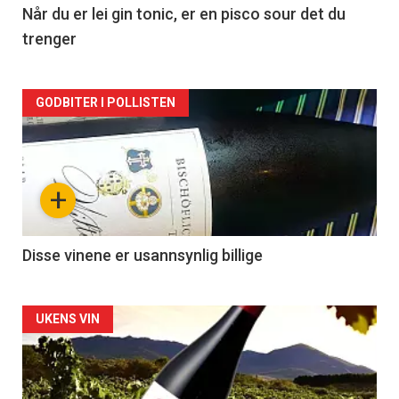
2
Når du er lei gin tonic, er en pisco sour det du
trenger
Forsiden
GODBITER I POLLISTEN
akkurat
nå
+
-
3
Disse vinene er usannsynlig billige
Forsiden
UKENS VIN
akkurat
nå