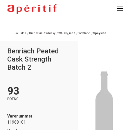
Pollisten
/
Brennevin
/
Whisky
/
Whisky, malt
/
Skottland
/
Speyside
Benriach Peated
Cask Strength
Batch 2
93
POENG
Varenummer:
11968101