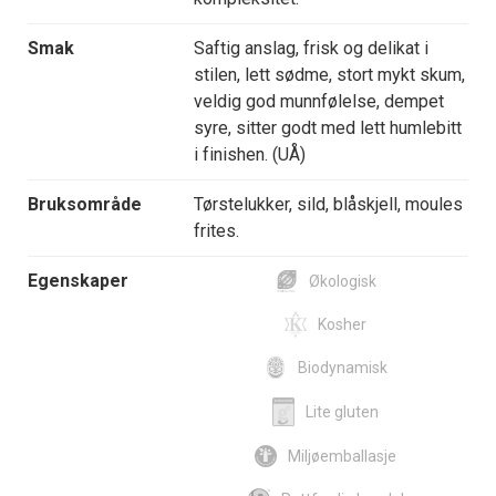
Smak
Saftig anslag, frisk og delikat i
stilen, lett sødme, stort mykt skum,
veldig god munnfølelse, dempet
syre, sitter godt med lett humlebitt
i finishen. (UÅ)
Bruksområde
Tørstelukker, sild, blåskjell, moules
frites.
Egenskaper
Økologisk
Kosher
Biodynamisk
Lite gluten
Miljøemballasje