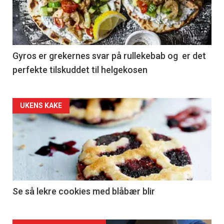
Gyros er grekernes svar på rullekebab og er det
perfekte tilskuddet til helgekosen
Forsiden
UKENS KAKE
akkurat
nå
-
2
Se så lekre cookies med blåbær blir