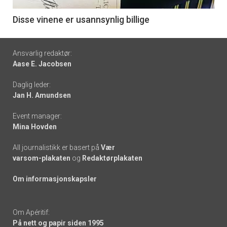
6
Disse vinene er usannsynlig billige
Footer
Ansvarlig redaktør:
Aase E. Jacobsen
-
Daglig leder:
links
Jan H. Amundsen
Event manager:
Mina Hovden
All journalistikk er basert på
Vær
varsom-plakaten
og
Redaktørplakaten
Om informasjonskapsler
Om Apéritif:
På nett og papir siden 1995