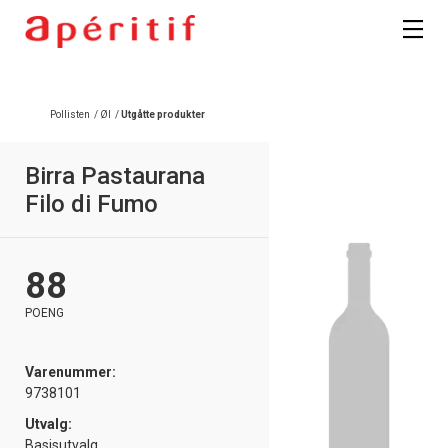
Registrer deg
Pollisten
/
Øl
/
Utgåtte produkter
Birra Pastaurana
Filo di Fumo
88
POENG
Varenummer:
9738101
Utvalg:
Basisutvalg,