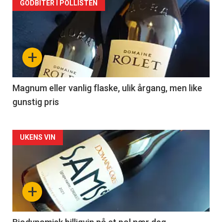
Forsiden
GODBITER I POLLISTEN
akkurat
nå
+
-
3
Magnum eller vanlig flaske, ulik årgang, men like
gunstig pris
Forsiden
UKENS VIN
akkurat
nå
+
-