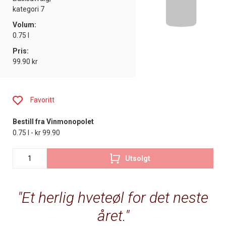
kategori 7
Volum:
0.75 l
Pris:
99.90 kr
Favoritt
Bestill fra Vinmonopolet
0.75 l - kr 99.90
Utsolgt
Et herlig hveteøl for det neste
året.