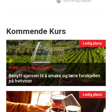
Rettferdig handel
Events
Kommende Kurs
Ledig plass
KURS I OSLO, 26. AUGUST
Benytt sjansen til å smake og lære forskjellen
på hvitviner
Ledig plass