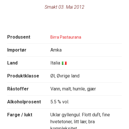
Smakt 03. Mai 2012
Produsent
Birra Pastaurana
Importør
Amka
Land
Italia
Produktklasse
Øl, Øvrige land
Råstoffer
Vann, malt, humle, gjær
Alkoholprosent
5.5 % vol.
Farge / lukt
Uklar gyllengul. Flott duft, fine
hvetetoner, litt lær, bra
kompleksitet.