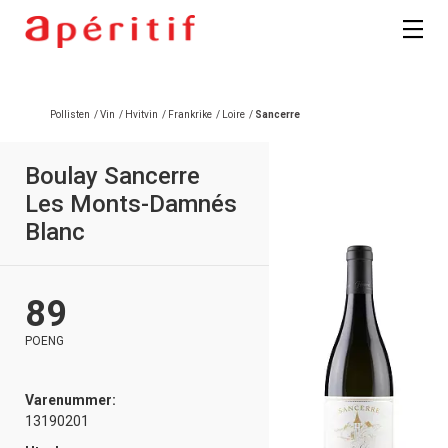
Registrer deg
Pollisten
/
Vin
/
Hvitvin
/
Frankrike
/
Loire
/
Sancerre
Boulay Sancerre
Les Monts-Damnés
Blanc
89
POENG
Varenummer:
13190201