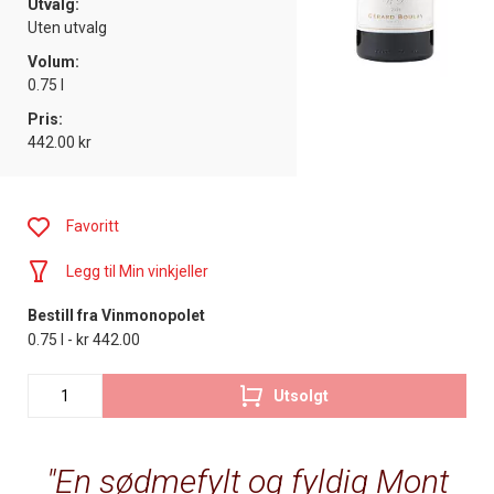
Utvalg:
Uten utvalg
Volum:
0.75 l
Pris:
442.00 kr
Favoritt
Legg til Min vinkjeller
Bestill fra Vinmonopolet
0.75 l - kr 442.00
Utsolgt
En sødmefylt og fyldig Mont