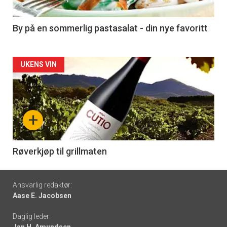
-
5
By på en sommerlig pastasalat - din nye favoritt
Forsiden
UKENS VIN
akkurat
nå
+
-
6
Røverkjøp til grillmaten
Footer
Ansvarlig redaktør:
Aase E. Jacobsen
-
Daglig leder:
links
Jan H. Amundsen