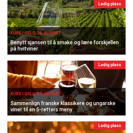
Ledig plass
KURS I OSLO, 26. AUGUST
Benytt sjansen til å smake og lære forskjellen
på hvitviner
Ledig plass
KURS I OSLO, 27. AUGUST
Sammenlign franske klassikere og ungarske
viner til en 5-retters meny
Ledig plass