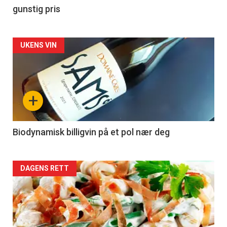
gunstig pris
Forsiden
UKENS VIN
akkurat
nå
+
-
4
Biodynamisk billigvin på et pol nær deg
Forsiden
DAGENS RETT
akkurat
nå