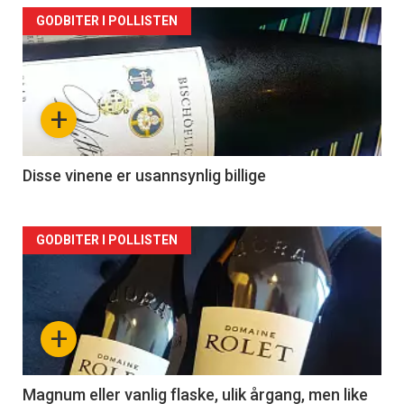
Forsiden
GODBITER I POLLISTEN
akkurat
nå
+
-
2
Disse vinene er usannsynlig billige
Forsiden
GODBITER I POLLISTEN
akkurat
nå
+
-
3
Magnum eller vanlig flaske, ulik årgang, men like