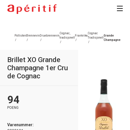
Cognac,
Cognac
Pollisten
Brennevin
Druebrennevin
Frankrike
Grande
tradisjonell
Tradisjonell
/
/
/
/
Champagne
/
/
Brillet XO Grande
Champagne 1er Cru
de Cognac
94
POENG
Varenummer: