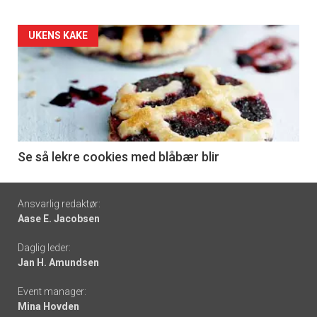
Forsiden
UKENS KAKE
akkurat
nå
-
6
Se så lekre cookies med blåbær blir
Footer
Ansvarlig redaktør:
Aase E. Jacobsen
-
Daglig leder:
links
Jan H. Amundsen
Event manager:
Mina Hovden