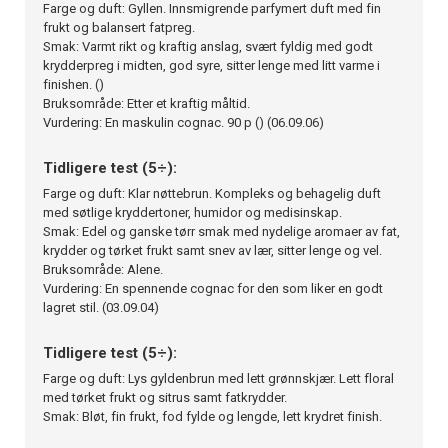
Farge og duft: Gyllen. Innsmigrende parfymert duft med fin
frukt og balansert fatpreg.
Smak: Varmt rikt og kraftig anslag, svært fyldig med godt
krydderpreg i midten, god syre, sitter lenge med litt varme i
finishen. ()
Bruksområde: Etter et kraftig måltid.
Vurdering: En maskulin cognac. 90 p () (06.09.06)
Tidligere test (5÷):
Farge og duft: Klar nøttebrun. Kompleks og behagelig duft
med søtlige kryddertoner, humidor og medisinskap.
Smak: Edel og ganske tørr smak med nydelige aromaer av fat,
krydder og tørket frukt samt snev av lær, sitter lenge og vel.
Bruksområde: Alene.
Vurdering: En spennende cognac for den som liker en godt
lagret stil. (03.09.04)
Tidligere test (5÷):
Farge og duft: Lys gyldenbrun med lett grønnskjær. Lett floral
med tørket frukt og sitrus samt fatkrydder.
Smak: Bløt, fin frukt, fod fylde og lengde, lett krydret finish.