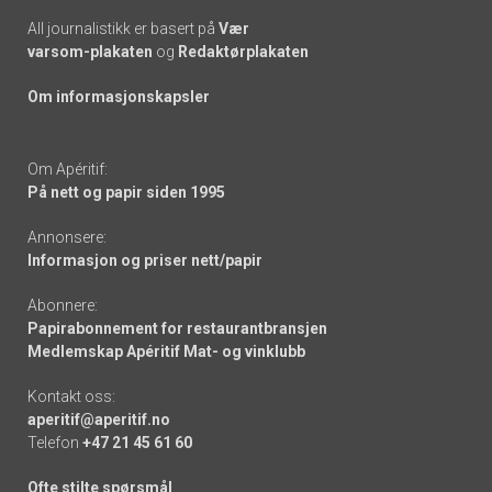
All journalistikk er basert på
Vær
varsom-plakaten
og
Redaktørplakaten
Om informasjonskapsler
Om Apéritif:
På nett og papir siden 1995
Annonsere:
Informasjon og priser nett/papir
Abonnere:
Papirabonnement for restaurantbransjen
Medlemskap Apéritif Mat- og vinklubb
Kontakt oss:
aperitif@aperitif.no
Telefon
+47 21 45 61 60
Ofte stilte spørsmål