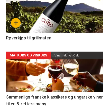
akkurat
nå
+
-
4
Røverkjøp til grillmaten
Forsiden
MATKURS OG VINKURS
Vinsmaking i Oslo
akkurat
nå
-
5
Sammenlign franske klassikere og ungarske viner
til en 5-retters meny