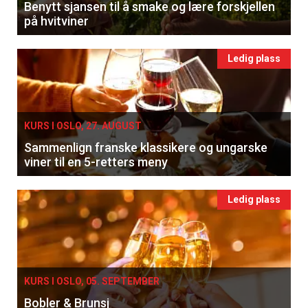
Benytt sjansen til å smake og lære forskjellen
på hvitviner
Ledig plass
KURS I OSLO, 27. AUGUST
Sammenlign franske klassikere og ungarske
viner til en 5-retters meny
Ledig plass
KURS I OSLO, 05. SEPTEMBER
Bobler & Brunsj