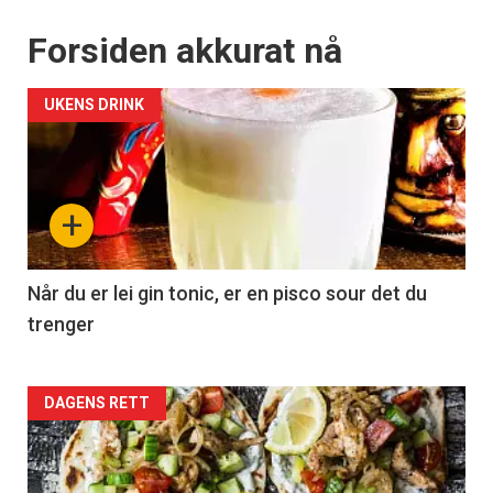
Forsiden akkurat nå
UKENS DRINK
+
Når du er lei gin tonic, er en pisco sour det du
trenger
Forsiden
DAGENS RETT
akkurat