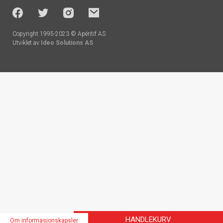
-
socials
Copyright 1995-2023 © Apéritif AS
Utviklet av
Ideo Solutions AS
Handlekurv
HANDLEKURV
Om informasjonskapsler