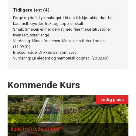
Tidligere test (4):
Farge og duft: Lys mahogni. Litt rustikk kjøttaktig duft fat,
karamell, krydder, frukt og appelsinskall.
Smak: Smaken er mer delikat med fine friske sitrustoner,
nyansert, sitter lenge.
Vurdering: Minus for nesen. Maskulin stil. Verd prisen.
(11.09.01)
Bruksområde: Drikkes bar som avec.
Vurdering: En elegant og harmonisk cognac. (20.02.03)
Events
Kommende Kurs
Ledig plass
KURS I OSLO, 26. AUGUST