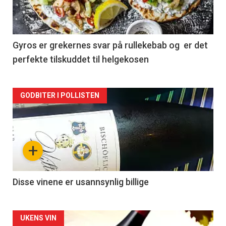
nå
-
2
Gyros er grekernes svar på rullekebab og er det
perfekte tilskuddet til helgekosen
Forsiden
GODBITER I POLLISTEN
akkurat
nå
+
-
3
Disse vinene er usannsynlig billige
Forsiden
UKENS VIN