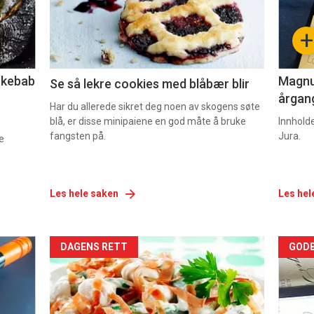
-
-
+
2
3
lekebab
Magnum
Se så lekre cookies med blåbær blir
årgang
Har du allerede sikret deg noen av skogens søte
blå, er disse minipaiene en god måte å bruke
Innhold
fangsten på.
Jura.
e
Les hele saken
Les hel
Forsiden
For
DAGENS RETT
GODB
akkurat
akk
nå
nå