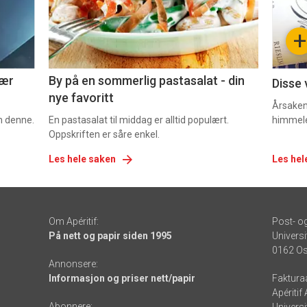
-
-
+
5
6
nær
By på en sommerlig pastasalat - din
Disse 
nye favoritt
Årsaken 
om denne.
En pastasalat til middag er alltid populært.
himmel
Oppskriften er såre enkel.
Les hele saken
Les hel
Om Apéritif:
Post- o
På nett og papir siden 1995
Universi
0162 Os
Annonsere:
Informasjon og priser nett/papir
Faktura
Apéritif
Abonnere: