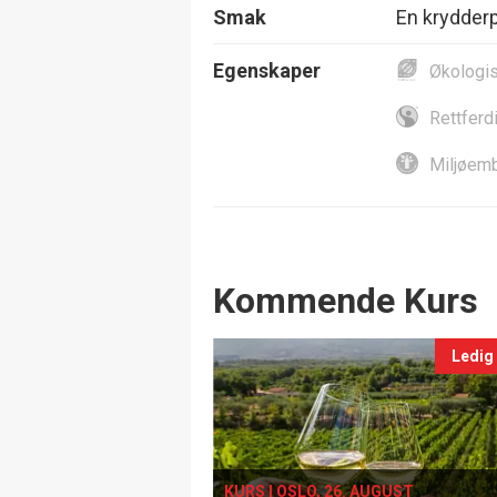
Smak
En krydderp
Egenskaper
Økologi
Rettferd
Miljøemb
Events
Kommende Kurs
Ledig
KURS I OSLO, 26. AUGUST