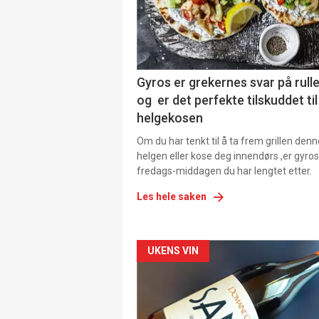
Gyros er grekernes svar på rul
og er det perfekte tilskuddet til
helgekosen
Om du har tenkt til å ta frem grillen denn
helgen eller kose deg innendørs ,er gyros
fredags-middagen du har lengtet etter.
Les hele saken
Forsiden
UKENS VIN
akkurat
nå