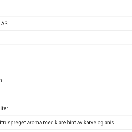
i AS
n
iter
sitruspreget aroma med klare hint av karve og anis.