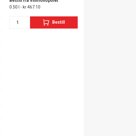
Bestill fra Vinmonopolet
0.50 l - kr 467.10
Bestill