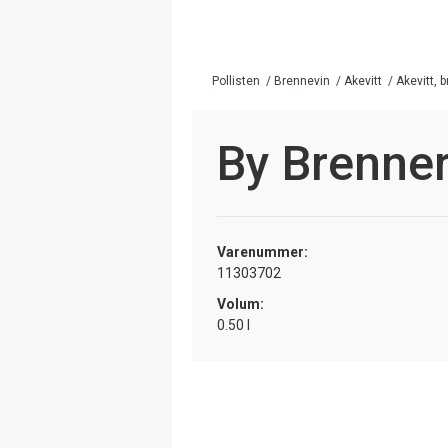
Pollisten
/
Brennevin
/
Akevitt
/
Akevitt, 
By Brenner
Varenummer:
11303702
Volum:
0.50 l