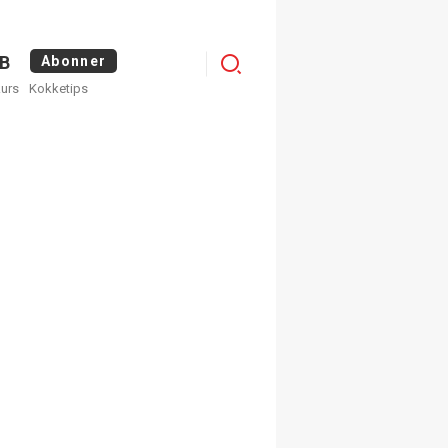
Menu
B
Abonner
kurs
Kokketips
profile