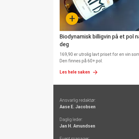
-
+
4
Biodynamisk billigvin på et pol 
deg
169,90 er utrolig lavt priset for en vin s
Den finnes på 60+ pol.
Les hele saken
Footer
Ansvarlig redaktør:
-
Aase E. Jacobsen
links
Daglig leder:
Jan H. Amundsen
Event manager: