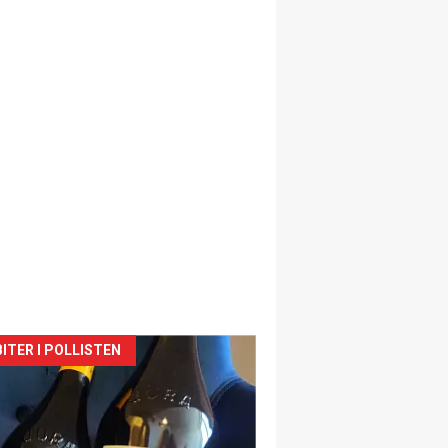
siden
ITER I POLLISTEN
urat