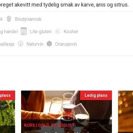
reget akevitt med tydelig smak av karve, anis og sitrus.
sk
Biodynamisk
ig handel
Lite gluten
Kosher
allasje
Naturvin
Oransjevin
 plass
Ledig plass
KURS I OSLO, 27. AUGUST