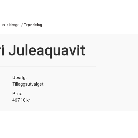
brun
/
Norge
/
Trøndelag
i Juleaquavit
Utvalg:
Tilleggsutvalget
Pris:
467.10 kr