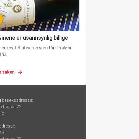
vinene er usannsynlig billige
er knyttet til eieren som får sin «lønn i
en».
e saken
g besøksadresse:
tetsgata 22
lo
adresse:
 AS