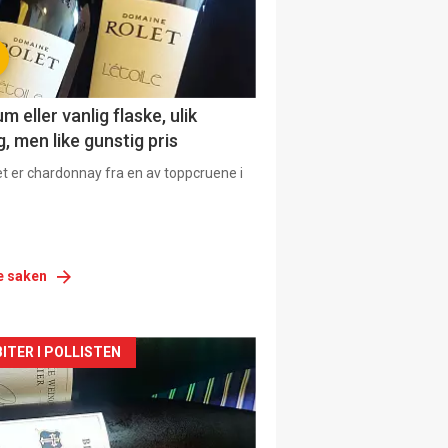
 eller vanlig flaske, ulik
, men like gunstig pris
et er chardonnay fra en av toppcruene i
e saken
siden
ITER I POLLISTEN
urat