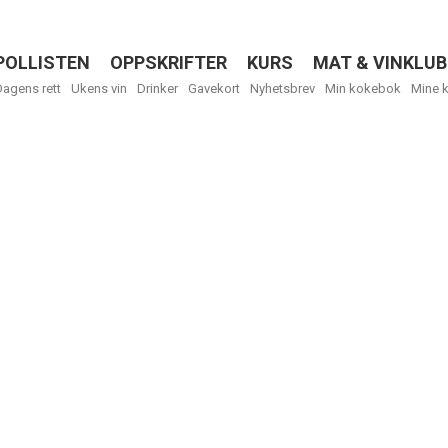
POLLISTEN
OPPSKRIFTER
KURS
MAT & VINKLUB
Menu
Dagens rett
Ukens vin
Drinker
Gavekort
Nyhetsbrev
Min kokebok
Mine 