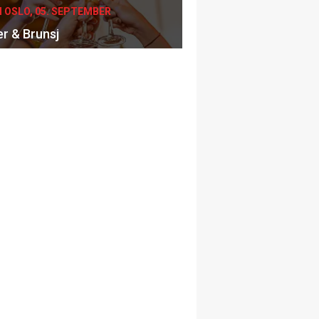
I OSLO, 05. SEPTEMBER
er & Brunsj